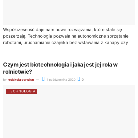
Współczesność daje nam nowe rozwiązania, które stale się
poszerzają. Technologia pozwala na autonomiczne sprzątanie
robotami, uruchamianie czajnika bez wstawania z kanapy czy
zarządzanie temperaturą w domu nie tylko wówczas, gdy...
Czym jest biotechnologia i jaka jest jej rola w
rolnictwie?
by
redakcja serwisu
1 października 2020
0
TECHNOLOGIA