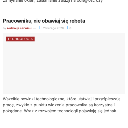
zamykanie okien, zasłanianie żaluzji na odległość czy
utrzymywanie temperatury, którą samodzielnie ustalisz, ale...
Pracowniku, nie obawiaj się robota
by
redakcja serwisu
26 lutego 2020
0
TECHNOLOGIA
Wszelkie nowinki technologiczne, które ułatwiaj i przyśpieszają
pracę, zwykle z punktu widzenia pracownika są korzystne i
pożądane. Wraz z rozwojem technologii pojawiają się jednak
obawy, że roboty mogą zastąpić człowieka...