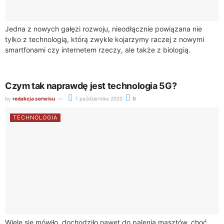
Jedna z nowych gałęzi rozwoju, nieodłącznie powiązana nie
tylko z technologią, którą zwykle kojarzymy raczej z nowymi
smartfonami czy internetem rzeczy, ale także z biologią.
Pokazuje, w jaki sposób zdobycze...
Czym tak naprawdę jest technologia 5G?
by
redakcja serwisu
1 października 2020
0
TECHNOLOGIA
Wiele się mówiło, dochodziło nawet do palenia masztów, choć