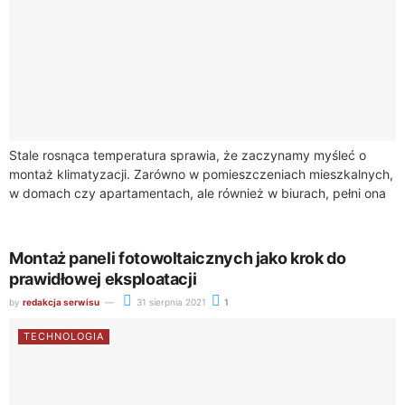
Stale rosnąca temperatura sprawia, że zaczynamy myśleć o
montaż klimatyzacji. Zarówno w pomieszczeniach mieszkalnych,
w domach czy apartamentach, ale również w biurach, pełni ona
bardzo ważną funkcję. Po pierwsze obniża...
Montaż paneli fotowoltaicznych jako krok do
prawidłowej eksploatacji
by
redakcja serwisu
31 sierpnia 2021
1
TECHNOLOGIA