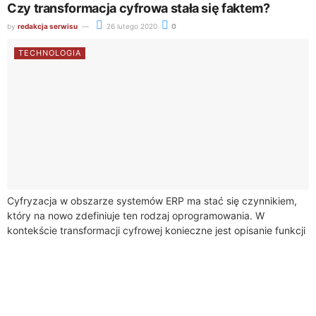
Czy transformacja cyfrowa stała się faktem?
by
redakcja serwisu
26 lutego 2020
0
TECHNOLOGIA
Cyfryzacja w obszarze systemów ERP ma stać się czynnikiem,
który na nowo zdefiniuje ten rodzaj oprogramowania. W
kontekście transformacji cyfrowej konieczne jest opisanie funkcji
systemu ERP w przedsiębiorstwie z zastosowaniem nowych...