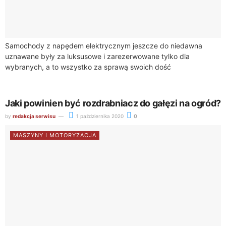
Samochody z napędem elektrycznym jeszcze do niedawna
uznawane były za luksusowe i zarezerwowane tylko dla
wybranych, a to wszystko za sprawą swoich dość
wygórowanych cen rynkowych. Jednak wraz z rozwojem...
Jaki powinien być rozdrabniacz do gałęzi na ogród?
by
redakcja serwisu
1 października 2020
0
MASZYNY I MOTORYZACJA