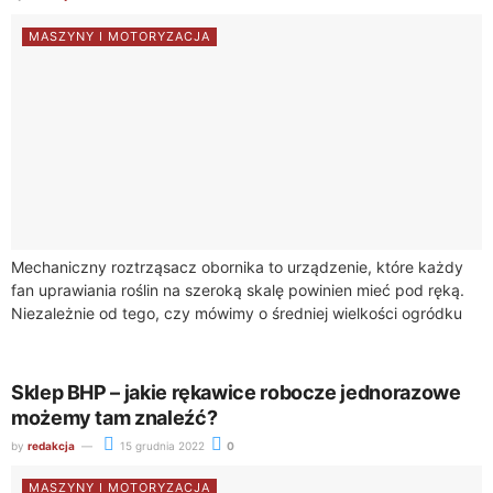
MASZYNY I MOTORYZACJA
Mechaniczny roztrząsacz obornika to urządzenie, które każdy
fan uprawiania roślin na szeroką skalę powinien mieć pod ręką.
Niezależnie od tego, czy mówimy o średniej wielkości ogródku
kwiatowym czy większym polu,...
Sklep BHP – jakie rękawice robocze jednorazowe
możemy tam znaleźć?
by
redakcja
15 grudnia 2022
0
MASZYNY I MOTORYZACJA