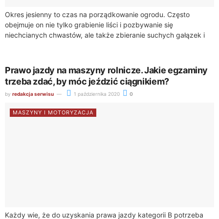
Okres jesienny to czas na porządkowanie ogrodu. Często
obejmuje on nie tylko grabienie liści i pozbywanie się
niechcianych chwastów, ale także zbieranie suchych gałązek i
gałęzi, które spadają z ogrodowych...
Prawo jazdy na maszyny rolnicze. Jakie egzaminy
trzeba zdać, by móc jeździć ciągnikiem?
by
redakcja serwisu
1 października 2020
0
MASZYNY I MOTORYZACJA
Każdy wie, że do uzyskania prawa jazdy kategorii B potrzeba