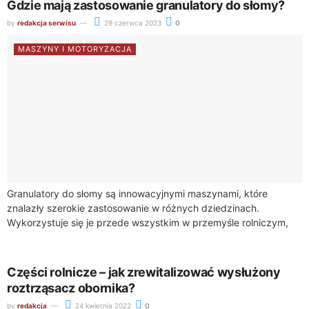
Gdzie mają zastosowanie granulatory do słomy?
by
redakcja serwisu
29 czerwca 2023
0
MASZYNY I MOTORYZACJA
Granulatory do słomy są innowacyjnymi maszynami, które
znalazły szerokie zastosowanie w różnych dziedzinach.
Wykorzystuje się je przede wszystkim w przemyśle rolniczym,
energetycznym i produkcji pasz. Czy granulatory do słomy
nadają...
Części rolnicze – jak zrewitalizować wysłużony
roztrząsacz obornika?
by
redakcja
24 kwietnia 2022
0