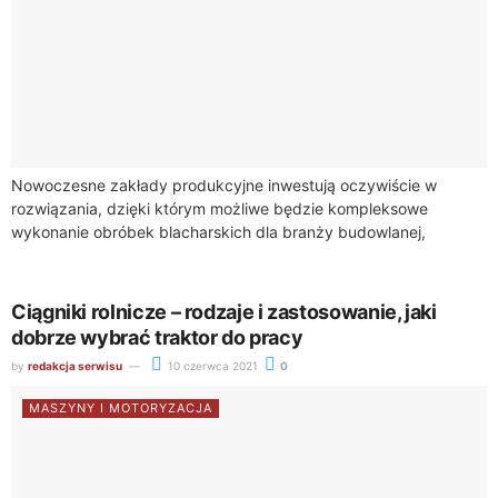
Nowoczesne zakłady produkcyjne inwestują oczywiście w
rozwiązania, dzięki którym możliwe będzie kompleksowe
wykonanie obróbek blacharskich dla branży budowlanej,
rolniczej, przemysłowej, a także dla innych klientów. Posiadanie
takiego sprzętu, jak zaginarka...
Ciągniki rolnicze – rodzaje i zastosowanie, jaki
dobrze wybrać traktor do pracy
by
redakcja serwisu
10 czerwca 2021
0
MASZYNY I MOTORYZACJA