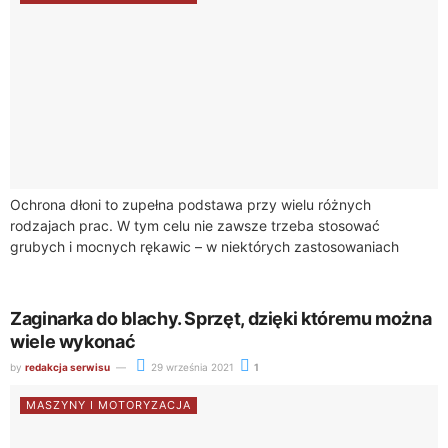
Ochrona dłoni to zupełna podstawa przy wielu różnych
rodzajach prac. W tym celu nie zawsze trzeba stosować
grubych i mocnych rękawic – w niektórych zastosowaniach
lepszym wyborem będą rękawice jednorazowe. Sklep...
Zaginarka do blachy. Sprzęt, dzięki któremu można
wiele wykonać
by
redakcja serwisu
29 września 2021
1
MASZYNY I MOTORYZACJA