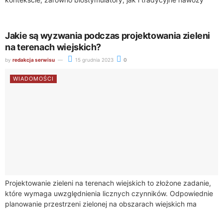
odgrywają kluczową rolę. Chociaż oba te środki są...
Jakie są wyzwania podczas projektowania zieleni
na terenach wiejskich?
by
redakcja serwisu
15 grudnia 2023
0
WIADOMOŚCI
Projektowanie zieleni na terenach wiejskich to złożone zadanie,
które wymaga uwzględnienia licznych czynników. Odpowiednie
planowanie przestrzeni zielonej na obszarach wiejskich ma
istotne znaczenie zarówno dla środowiska, jak i dla