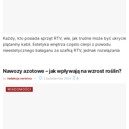
Każdy, kto posiada sprzęt RTV, wie, jak trudne może być ukrycie
plątaniny kabli. Estetyka wnętrza często cierpi z powodu
nieestetycznego bałaganu za szafką RTV, jednak rozwiązania
takie jak https://sklep.akord.net.pl/55-komody-rtv umożliwiają...
Nawozy azotowe – jak wpływają na wzrost roślin?
by
redakcja serwisu
2 października 2024
0
WIADOMOŚCI