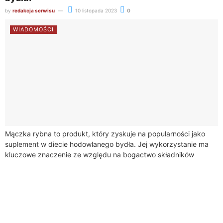
by
redakcja serwisu
10 listopada 2023
0
WIADOMOŚCI
Mączka rybna to produkt, który zyskuje na popularności jako
suplement w diecie hodowlanego bydła. Jej wykorzystanie ma
kluczowe znaczenie ze względu na bogactwo składników
odżywczych, które mogą znacząco przyczynić się...