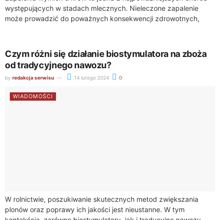
występujących w stadach mlecznych. Nieleczone zapalenie
może prowadzić do poważnych konsekwencji zdrowotnych,
zarówno dla zwierząt, jak i dla gospodarstwa mlecznego jako...
Czym różni się działanie biostymulatora na zboża
od tradycyjnego nawozu?
by
redakcja serwisu
14 lutego 2024
0
WIADOMOŚCI
W rolnictwie, poszukiwanie skutecznych metod zwiększania
plonów oraz poprawy ich jakości jest nieustanne. W tym
kontekście, zarówno biostymulatory, jak i tradycyjne nawozy