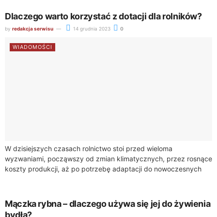
społeczności...
Dlaczego warto korzystać z dotacji dla rolników?
by
redakcja serwisu
14 grudnia 2023
0
WIADOMOŚCI
W dzisiejszych czasach rolnictwo stoi przed wieloma
wyzwaniami, począwszy od zmian klimatycznych, przez rosnące
koszty produkcji, aż po potrzebę adaptacji do nowoczesnych
technologii. W tym kontekście, dotacje dla rolników nabierają...
Mączka rybna – dlaczego używa się jej do żywienia
bydła?