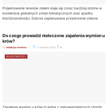
Projektowanie terenów zieleni staje się coraz bardziej istotne w
kontekście globalnych zmian klimatycznych oraz spadku
bioróżnorodności. Dobrze zaplanowane przestrzenie zielone
mogą znacząco przyczynić się do zachowania i nawet
wzmocnienia bioróżnorodności,...
Do czego prowadzi nieleczone zapalenia wymion u
krów?
by
redakcja serwisu
11 kwietnia 2024
0
WIADOMOŚCI
Zapalenia wymion u krów to jedna z najpoważniejszych chorób