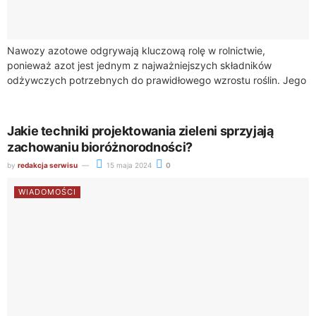
Nawozy azotowe odgrywają kluczową rolę w rolnictwie,
ponieważ azot jest jednym z najważniejszych składników
odżywczych potrzebnych do prawidłowego wzrostu roślin. Jego
dostępność w glebie bezpośrednio wpływa na rozwój roślin
uprawnych,...
Jakie techniki projektowania zieleni sprzyjają
zachowaniu bioróżnorodności?
by
redakcja serwisu
15 maja 2024
0
WIADOMOŚCI