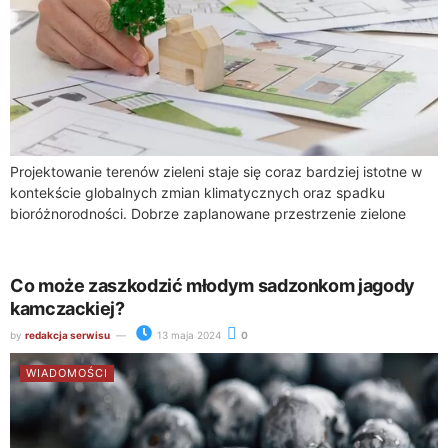
Projektowanie terenów zieleni staje się coraz bardziej istotne w
kontekście globalnych zmian klimatycznych oraz spadku
bioróżnorodności. Dobrze zaplanowane przestrzenie zielone
mogą znacząco przyczynić się do zachowania i nawet
wzmocnienia bioróżnorodności,...
Co może zaszkodzić młodym sadzonkom jagody
kamczackiej?
by
redakcja serwisu
13 maja 2024
0
WIADOMOŚCI