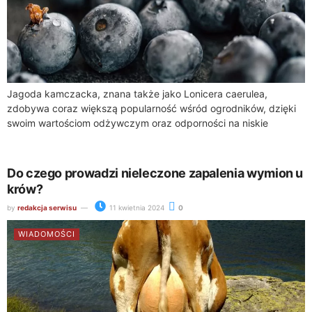
Jagoda kamczacka, znana także jako Lonicera caerulea,
zdobywa coraz większą popularność wśród ogrodników, dzięki
swoim wartościom odżywczym oraz odporności na niskie
temperatury. Młode sadzonki tej rośliny wymagają jednak
specjalnej troski...
Do czego prowadzi nieleczone zapalenia wymion u
krów?
by
redakcja serwisu
11 kwietnia 2024
0
WIADOMOŚCI