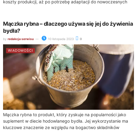
koszty produkcji, aż po potrzebę adaptacji do nowoczesnych
technologii. W tym kontekście, dotacje dla rolników nabierają...
Mączka rybna – dlaczego używa się jej do żywienia
bydła?
by
redakcja serwisu
10 listopada 2023
0
WIADOMOŚCI
Mączka rybna to produkt, który zyskuje na popularności jako
suplement w diecie hodowlanego bydła. Jej wykorzystanie ma
kluczowe znaczenie ze względu na bogactwo składników
odżywczych, które mogą znacząco przyczynić się...