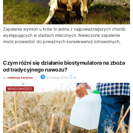
Zapalenia wymion u krów to jedna z najpoważniejszych chorób
występujących w stadach mlecznych. Nieleczone zapalenie
może prowadzić do poważnych konsekwencji zdrowotnych,
zarówno dla zwierząt, jak i dla gospodarstwa mlecznego jako...
Czym różni się działanie biostymulatora na zboża
od tradycyjnego nawozu?
by
redakcja serwisu
14 lutego 2024
0
WIADOMOŚCI