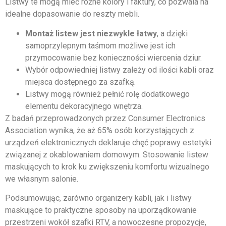
Listwy te mogą mieć różne kolory i faktury, co pozwala na
idealne dopasowanie do reszty mebli.
Montaż listew jest niezwykle łatwy
, a dzięki
samoprzylepnym taśmom możliwe jest ich
przymocowanie bez konieczności wiercenia dziur.
Wybór odpowiedniej listwy zależy od ilości kabli oraz
miejsca dostępnego za szafką.
Listwy mogą również pełnić rolę dodatkowego
elementu dekoracyjnego wnętrza.
Z badań przeprowadzonych przez Consumer Electronics
Association wynika, że aż 65% osób korzystających z
urządzeń elektronicznych deklaruje chęć poprawy estetyki
związanej z okablowaniem domowym. Stosowanie listew
maskujących to krok ku zwiększeniu komfortu wizualnego
we własnym salonie.
Podsumowując, zarówno organizery kabli, jak i listwy
maskujące to praktyczne sposoby na uporządkowanie
przestrzeni wokół szafki RTV, a nowoczesne propozycje,