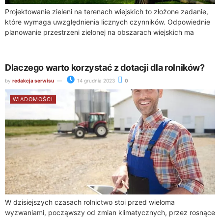
Projektowanie zieleni na terenach wiejskich to złożone zadanie,
które wymaga uwzględnienia licznych czynników. Odpowiednie
planowanie przestrzeni zielonej na obszarach wiejskich ma
istotne znaczenie zarówno dla środowiska, jak i dla
społeczności...
Dlaczego warto korzystać z dotacji dla rolników?
by
redakcja serwisu
14 grudnia 2023
0
WIADOMOŚCI
W dzisiejszych czasach rolnictwo stoi przed wieloma
wyzwaniami, począwszy od zmian klimatycznych, przez rosnące