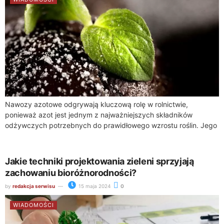
Nawozy azotowe odgrywają kluczową rolę w rolnictwie,
ponieważ azot jest jednym z najważniejszych składników
odżywczych potrzebnych do prawidłowego wzrostu roślin. Jego
dostępność w glebie bezpośrednio wpływa na rozwój roślin
uprawnych,...
Jakie techniki projektowania zieleni sprzyjają
zachowaniu bioróżnorodności?
by
redakcja serwisu
15 maja 2024
0
WIADOMOŚCI