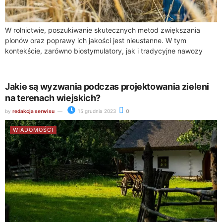
W rolnictwie, poszukiwanie skutecznych metod zwiększania
plonów oraz poprawy ich jakości jest nieustanne. W tym
kontekście, zarówno biostymulatory, jak i tradycyjne nawozy
odgrywają kluczową rolę. Chociaż oba te środki są...
Jakie są wyzwania podczas projektowania zieleni
na terenach wiejskich?
by
redakcja serwisu
15 grudnia 2023
0
WIADOMOŚCI