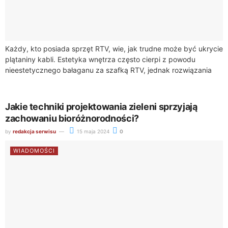
Każdy, kto posiada sprzęt RTV, wie, jak trudne może być ukrycie
plątaniny kabli. Estetyka wnętrza często cierpi z powodu
nieestetycznego bałaganu za szafką RTV, jednak rozwiązania
takie jak https://sklep.akord.net.pl/55-komody-rtv umożliwiają...
Jakie techniki projektowania zieleni sprzyjają
zachowaniu bioróżnorodności?
by
redakcja serwisu
15 maja 2024
0
WIADOMOŚCI