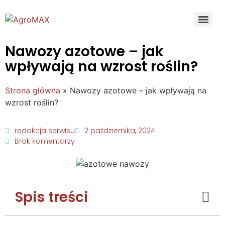
Nawozy azotowe – jak
wpływają na wzrost roślin?
Strona główna
»
Nawozy azotowe – jak wpływają na
wzrost roślin?
redakcja serwisu
2 października, 2024
Brak komentarzy
Spis treści