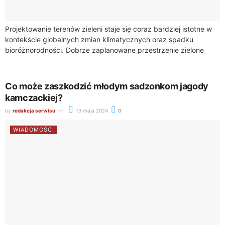
Projektowanie terenów zieleni staje się coraz bardziej istotne w
kontekście globalnych zmian klimatycznych oraz spadku
bioróżnorodności. Dobrze zaplanowane przestrzenie zielone
mogą znacząco przyczynić się do zachowania i nawet
wzmocnienia bioróżnorodności,...
Co może zaszkodzić młodym sadzonkom jagody
kamczackiej?
by
redakcja serwisu
13 maja 2024
0
WIADOMOŚCI