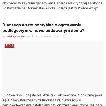
obywateli w zakresie generowania energii elektrycznej ze słońca.
Postawienie na Odnawialne Źródła Energii jest w Polsce wciąż
mało modne, jednak...
Dlaczego warto pomyśleć o ogrzewaniu
podłogowym w nowo budowanym domu?
by
redakcja serwisu
1 października 2020
0
DOM
Budowa domu często nie idzie tak, jak powinna. Obok zmagania
się z niewystarczającymi funduszami, niewłaściwie
zaprojektowanymi instalacjami czy opóźnieniami trzeba też cały