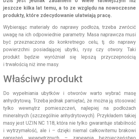
Dziś jest jednak zadaniem o wiele łatwiejszym niż
jeszcze kilka lat temu, a to ze względu na nowoczesne
produkty, które zdecydowanie ułatwiają pracę.
Wybierając materiały do naprawy podłoża, trzeba zwrócić
uwagę na ich odpowiednie parametry. Masa naprawcza musi
być przeznaczona do konkretnego celu, tj. do naprawy
powierzchni posiadającej ubytki, rysy czy otwory. Taki
produkt będzie wyróżniał się lepszą przyczepnością
i trwałością niż inne masy.
Właściwy produkt
Do wypełniania ubytków i otworów warto wybrać masę
anhydrytową. Trzeba jednak pamiętać, że można ją stosować
tylko wewnątrz pomieszczeń, najlepiej na podłożach
mineralnych (szczególnie anhydrytowych). Przykładem takiej
masy jest UZIN NC 118, która nie tylko gwarantuje stabilność
i wytrzymałość, ale i – dzięki niemal całkowitemu brakowi
naprężeń wewnętrznych – zapewnia bezpieczeństwo