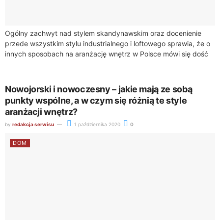
Ogólny zachwyt nad stylem skandynawskim oraz docenienie
przede wszystkim stylu industrialnego i loftowego sprawia, że o
innych sposobach na aranżację wnętrz w Polsce mówi się dość
niewiele. Warto jednak pomyśleć...
Nowojorski i nowoczesny – jakie mają ze sobą
punkty wspólne, a w czym się różnią te style
aranżacji wnętrz?
by
redakcja serwisu
1 października 2020
0
DOM