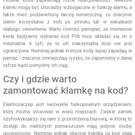
modele, które zapewniają różne funkcjonalności. Niektóre
klamki mogą być chociażby wzbogacone w funkcję alarmu, a
także mieć podświetloną tarczę numeryczną, co znacznie
ułatwi korzystanie z nich po zmroku lub w warunkach
słabego oświetlenia. Warto również pamiętać, że momencie
kiedy będziemy wybierać kod PIN musi składać się on z
minimalnie 4 cyfr, za to ich maksymalna ilość nie jest
ograniczona. Niemniej jednak krótsze kody lepiej zapadają w
pamięć i znacznie zmniejszają ryzyko, że zapomnimy o danej
cyfrze bądź pomylimy ich ciąg.
Czy i gdzie warto
zamontować klamkę na kod?
Elektrozaczep jest niezwykle funkcjonalnym urządzeniem,
który można stosować w wielu miejscach. Zwykle zamek
szyfrowykojarzy się nam z przestrzenią biurową, w której to
dostęp do niektórych pomieszczeń mają jedynie osoby
upoważnione. Niemniej jednak obecnie klamka na kod stała