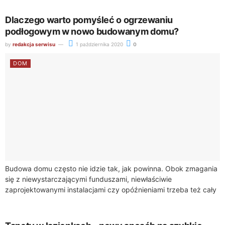
Dlaczego warto pomyśleć o ogrzewaniu
podłogowym w nowo budowanym domu?
by
redakcja serwisu
1 października 2020
0
DOM
Budowa domu często nie idzie tak, jak powinna. Obok zmagania
się z niewystarczającymi funduszami, niewłaściwie
zaprojektowanymi instalacjami czy opóźnieniami trzeba też cały
czas mieć pomysł na to, jak całość będzie...