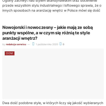
Ogólny zachwyt nad stylem skandynawskim oraz docenienie
przede wszystkim stylu industrialnego i loftowego sprawia, że o
innych sposobach na aranżację wnętrz w Polsce mówi się dość
niewiele. Warto jednak pomyśleć...
Nowojorski i nowoczesny – jakie mają ze sobą
punkty wspólne, a w czym się różnią te style
aranżacji wnętrz?
by
redakcja serwisu
1 października 2020
0
DOM
Dwa dość podobne style, w których liczy się jakość wybieranych