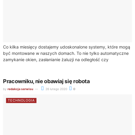
Co kilka miesięcy dostajemy udoskonalone systemy, które mogą
być montowane w naszych domach. To nie tylko automatyczne
zamykanie okien, zasłanianie żaluzji na odległość czy
utrzymywanie temperatury, którą samodzielnie ustalisz, ale...
Pracowniku, nie obawiaj się robota
by
redakcja serwisu
26 lutego 2020
0
TECHNOLOGIA