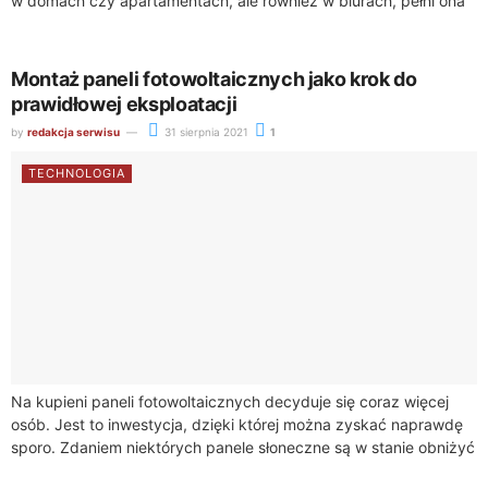
w domach czy apartamentach, ale również w biurach, pełni ona
bardzo ważną funkcję. Po pierwsze obniża...
Montaż paneli fotowoltaicznych jako krok do
prawidłowej eksploatacji
by
redakcja serwisu
31 sierpnia 2021
1
TECHNOLOGIA
Na kupieni paneli fotowoltaicznych decyduje się coraz więcej
osób. Jest to inwestycja, dzięki której można zyskać naprawdę
sporo. Zdaniem niektórych panele słoneczne są w stanie obniżyć
rachunki za prąd do...