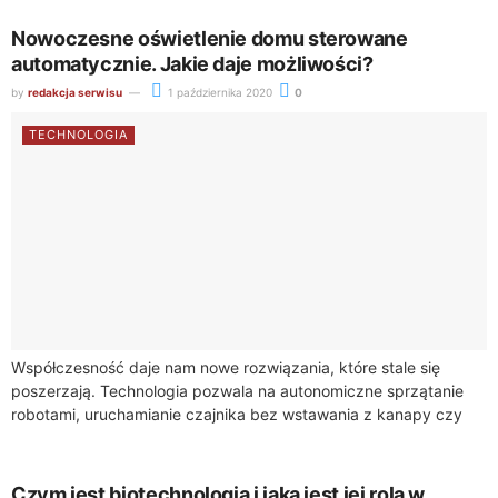
Nowoczesne oświetlenie domu sterowane
automatycznie. Jakie daje możliwości?
by
redakcja serwisu
1 października 2020
0
TECHNOLOGIA
Współczesność daje nam nowe rozwiązania, które stale się
poszerzają. Technologia pozwala na autonomiczne sprzątanie
robotami, uruchamianie czajnika bez wstawania z kanapy czy
zarządzanie temperaturą w domu nie tylko wówczas, gdy...
Czym jest biotechnologia i jaka jest jej rola w