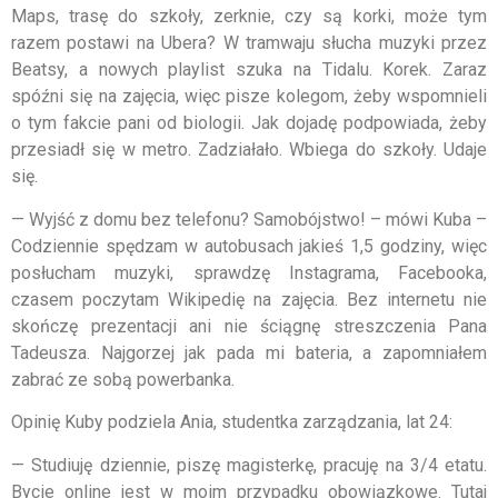
Maps, trasę do szkoły, zerknie, czy są korki, może tym
razem postawi na Ubera? W tramwaju słucha muzyki przez
Beatsy, a nowych playlist szuka na Tidalu. Korek. Zaraz
spóźni się na zajęcia, więc pisze kolegom, żeby wspomnieli
o tym fakcie pani od biologii. Jak dojadę podpowiada, żeby
przesiadł się w metro. Zadziałało. Wbiega do szkoły. Udaje
się.
— Wyjść z domu bez telefonu? Samobójstwo! – mówi Kuba –
Codziennie spędzam w autobusach jakieś 1,5 godziny, więc
posłucham muzyki, sprawdzę Instagrama, Facebooka,
czasem poczytam Wikipedię na zajęcia. Bez internetu nie
skończę prezentacji ani nie ściągnę streszczenia Pana
Tadeusza. Najgorzej jak pada mi bateria, a zapomniałem
zabrać ze sobą powerbanka.
Opinię Kuby podziela Ania, studentka zarządzania, lat 24:
— Studiuję dziennie, piszę magisterkę, pracuję na 3/4 etatu.
Bycie online jest w moim przypadku obowiązkowe. Tutaj