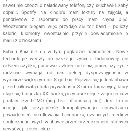
nawet nie chodzi o naładowany telefon, czy słuchawki, żeby
odpalić Spotify. Na Kindle’u mam lektury na zajęcia, a
pendrive’ów z raportami do pracy mam chyba pięć.
Wieczorami biegam, więc przydaje się też band – policzy
kalorie, kilometry, ewentualnie przyśle powiadomienie o
mailu z dziekanatu.
Kuba i Ania nie są w tym poglądzie osamotnieni. Nowe
technologie weszły do naszego życia i zadomowiły się
całkiem szybko, ponieważ szkoła, uczelnia, praca, czy życie
rodzinne wymaga od nas pełnej dyspozycyjności w
wymiarze większym niż 8 godzin. Pojawia się jednak obawa
przed całkowitą utratą prywatności. Szum informacyjny, który
staje się bolączką XXI wieku, przynosi kolejne zagrożenia w
postaci tzw. FOMO (ang. fear of missing out). Jest to nic
innego jak przypadłość kompulsywnego sprawdzania
powiadomień, scrollowania Facebooka, czy innych mediów
społecznościowych w obawie przed przeoczeniem istotnych
newsów, przecen, okazji.