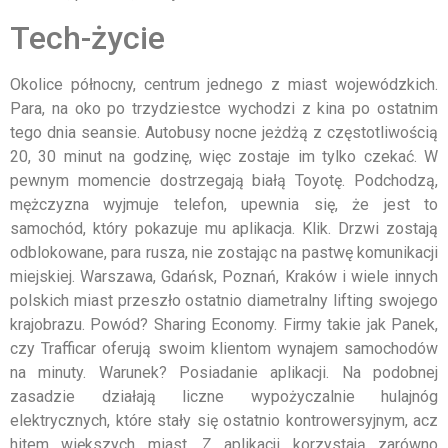
Tech-życie
Okolice północny, centrum jednego z miast wojewódzkich.
Para, na oko po trzydziestce wychodzi z kina po ostatnim
tego dnia seansie. Autobusy nocne jeżdżą z częstotliwością
20, 30 minut na godzinę, więc zostaje im tylko czekać. W
pewnym momencie dostrzegają białą Toyotę. Podchodzą,
mężczyzna wyjmuje telefon, upewnia się, że jest to
samochód, który pokazuje mu aplikacja. Klik. Drzwi zostają
odblokowane, para rusza, nie zostając na pastwę komunikacji
miejskiej. Warszawa, Gdańsk, Poznań, Kraków i wiele innych
polskich miast przeszło ostatnio diametralny lifting swojego
krajobrazu. Powód? Sharing Economy. Firmy takie jak Panek,
czy Trafficar oferują swoim klientom wynajem samochodów
na minuty. Warunek? Posiadanie aplikacji. Na podobnej
zasadzie działają liczne wypożyczalnie hulajnóg
elektrycznych, które stały się ostatnio kontrowersyjnym, acz
hitem większych miast. Z aplikacji korzystają zarówno