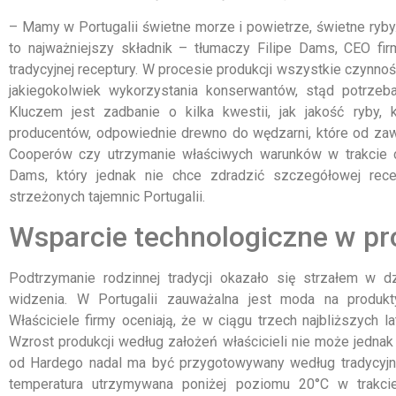
– Mamy w Portugalii świetne morze i powietrze, świetne ryb
to najważniejszy składnik – tłumaczy Filipe Dams, CEO fir
tradycyjnej receptury. W procesie produkcji wszystkie czynn
jakiegokolwiek wykorzystania konserwantów, stąd potrzeba
Kluczem jest zadbanie o kilka kwestii, jak jakość ryby, 
producentów, odpowiednie drewno do wędzarni, które od zaw
Cooperów czy utrzymanie właściwych warunków w trakcie c
Dams, który jednak nie chce zdradzić szczegółowej recep
strzeżonych tajemnic Portugalii.
Wsparcie technologiczne w pr
Podtrzymanie rodzinnej tradycji okazało się strzałem w 
widzenia. W Portugalii zauważalna jest moda na produk
Właściciele firmy oceniają, że w ciągu trzech najbliższych
Wzrost produkcji według założeń właścicieli nie może jedna
od Hardego nadal ma być przygotowywany według tradycyjne
temperatura utrzymywana poniżej poziomu 20°C w trakci