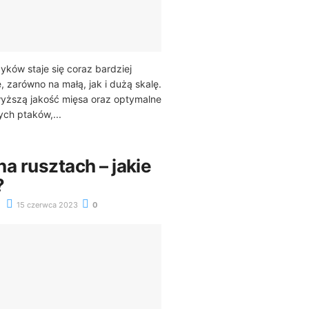
yków staje się coraz bardziej
, zarówno na małą, jak i dużą skalę.
yższą jakość mięsa oraz optymalne
ych ptaków,...
a rusztach – jakie
?
15 czerwca 2023
0