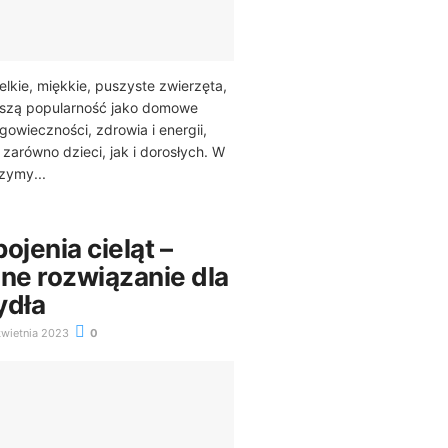
elkie, miękkie, puszyste zwierzęta,
kszą popularność jako domowe
gowieczności, zdrowia i energii,
zarówno dzieci, jak i dorosłych. W
zymy...
ojenia cieląt –
e rozwiązanie dla
ydła
wietnia 2023
0