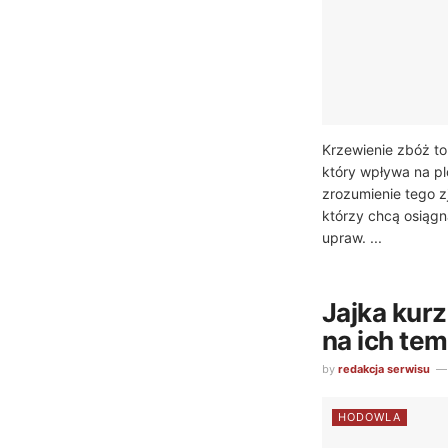
Krzewienie zbóż to
który wpływa na pl
zrozumienie tego zj
którzy chcą osiąg
upraw. ...
Jajka kurz
na ich tem
by
redakcja serwisu
HODOWLA