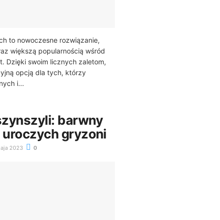
ch to nowoczesne rozwiązanie,
oraz większą popularnością wśród
 Dzięki swoim licznych zaletom,
cyjną opcją dla tych, którzy
ych i...
zynszyli: barwny
h uroczych gryzoni
aja 2023
0