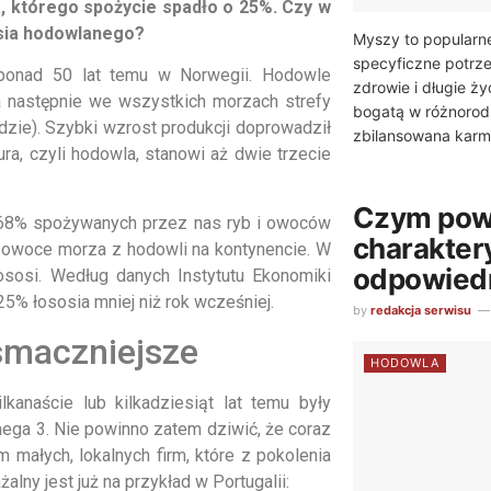
ia, którego spożycie spadło o 25%. Czy w
osia hodowlanego?
Myszy to popularn
specyficzne potrz
 ponad 50 lat temu w Norwegii. Hodowle
zdrowie i długie ży
a następnie we wszystkich morzach strefy
bogatą w różnorod
dzie). Szybki wzrost produkcji doprowadził
zbilansowana karma
ra, czyli hodowla, stanowi aż dwie trzecie
Czym pow
ż 68% spożywanych przez nas ryb i owoców
charakter
 i owoce morza z hodowli na kontynencie. W
odpowiedn
sosi. Według danych Instytutu Ekonomiki
25% łososia mniej niż rok wcześniej.
by
redakcja serwisu
smaczniejsze
HODOWLA
lkanaście lub kilkadziesiąt lat temu były
mega 3. Nie powinno zatem dziwić, że coraz
małych, lokalnych firm, które z pokolenia
alny jest już na przykład w Portugalii: