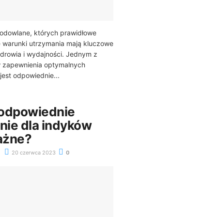
hodowlane, których prawidłowe
e warunki utrzymania mają kluczowe
zdrowia i wydajności. Jednym z
 zapewnienia optymalnych
jest odpowiednie...
 odpowiednie
ie dla indyków
ważne?
20 czerwca 2023
0