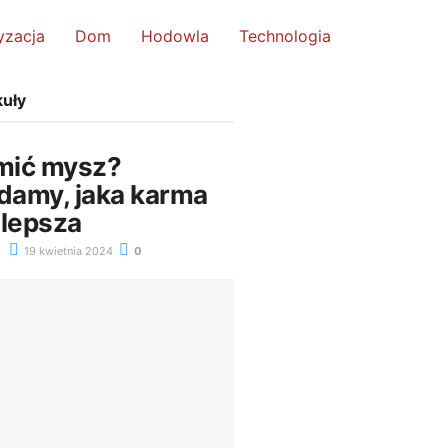
yzacja
Dom
Hodowla
Technologia
kuły
mić mysz?
amy, jaka karma
jlepsza
19 kwietnia 2024
0