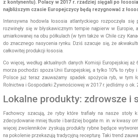
z kontynentu). Polacy w 2017 r. rzadziej sięgali po łosos
najbliższym czasie Europejczycy będą rezygnować z łos
Intensywna hodowla łososia atlantyckiego rozpoczęła się
rozwinęły się w błyskawicznym tempie najpierw w Europie, 
umiarkowanej na obu półkulach (w tym także w Chile czy Kana
do znacznego nasycenia rynku. Dziś szacuje się, że akwakultu
całkowitej produkcji łososia.
Co więcej, według aktualnych danych Komisji Europejskiej a
morza pochodzi spoza Unii Europejskiej, a tylko 10% to ryby
Polsce już teraz zauważamy spadek spożycia ryb, w tym ło
Rolnictwa i Gospodarki Żywnościowej w 2017 r. jedliśmy o ok. 
Lokalne produkty: zdrowsze i 
Fachowcy szacują, że ryby które trafiały na nasze stoły ki
zdecydowanie mniej tłuste i bardziej bogate m. in. w kwasy o
więcej zwolenników zyskują produkty rybne będące wytworem 
na pokolenie przekazują tradycyjną recepturę. Taki trend zauważ