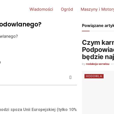
Wiadomości
Ogród
Maszyny i Motor
 hodowlanego?
Powiązane arty
owlanego?
Czym kar
Podpowiad
będzie na
by
redakcja serwisu
HODOWLA
dzi spoza Unii Europejskiej (tylko 10%