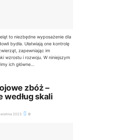
ieląt to niezbędne wyposażenie dla
wli bydła. Ułatwiają one kontrolę
wierząt, zapewniając im
i wzrostu i rozwoju. W niniejszym
imy ich główne...
ojowe zbóż –
e według skali
wietnia 2023
0