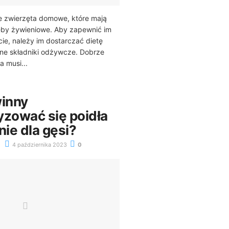
e zwierzęta domowe, które mają
eby żywieniowe. Aby zapewnić im
cie, należy im dostarczać dietę
ne składniki odżywcze. Dobrze
 musi...
inny
yzować się poidła
ie dla gęsi?
4 października 2023
0