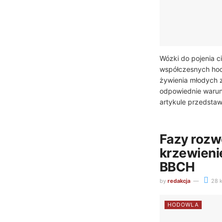
Wózki do pojenia c
współczesnych hodo
żywienia młodych z
odpowiednie warunk
artykule przedstaw
Fazy rozw
krzewieni
BBCH
by
redakcja
28 k
HODOWLA