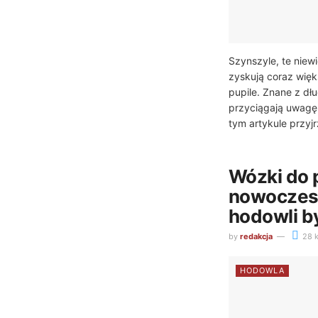
Szynszyle, te niewi
zyskują coraz wię
pupile. Znane z dłu
przyciągają uwagę 
tym artykule przyjr
Wózki do p
nowoczesn
hodowli b
by
redakcja
28 k
HODOWLA