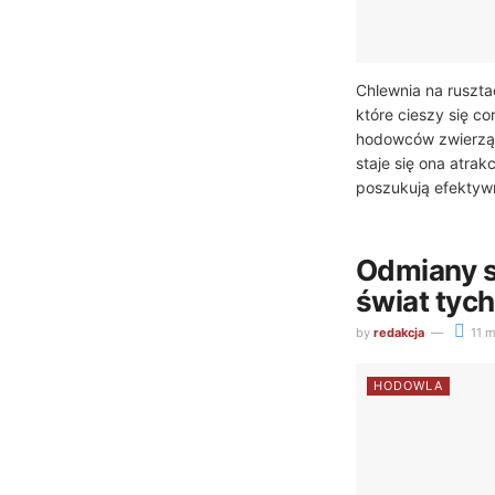
Chlewnia na ruszta
które cieszy się c
hodowców zwierząt.
staje się ona atrak
poszukują efektywn
Odmiany s
świat tyc
by
redakcja
11 m
HODOWLA