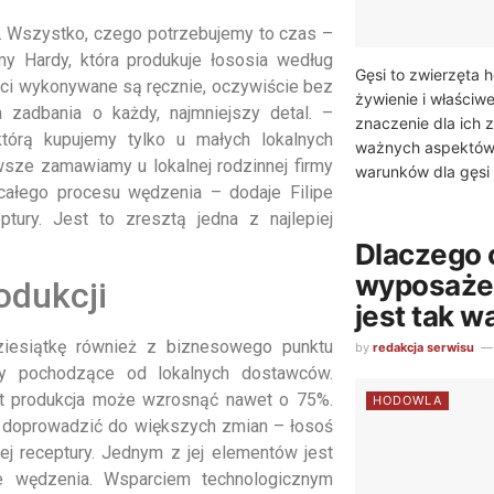
y. Wszystko, czego potrzebujemy to czas –
my Hardy, która produkuje łososia według
Gęsi to zwierzęta 
ości wykonywane są ręcznie, oczywiście bez
żywienie i właściw
 zadbania o każdy, najmniejszy detal. –
znaczenie dla ich 
którą kupujemy tylko u małych lokalnych
ważnych aspektów
sze zamawiamy u lokalnej rodzinnej firmy
warunków dla gęsi 
ałego procesu wędzenia – dodaje Filipe
tury. Jest to zresztą jedna z najlepiej
Dlaczego
wyposażen
odukcji
jest tak 
dziesiątkę również z biznesowego punktu
by
redakcja serwisu
ty pochodzące od lokalnych dostawców.
 lat produkcja może wzrosnąć nawet o 75%.
HODOWLA
k doprowadzić do większych zmian – łosoś
j receptury. Jednym z jej elementów jest
e wędzenia. Wsparciem technologicznym