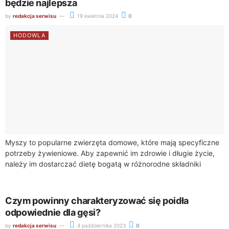
będzie najlepsza
by
redakcja serwisu
19 kwietnia 2024
0
HODOWLA
Myszy to popularne zwierzęta domowe, które mają specyficzne
potrzeby żywieniowe. Aby zapewnić im zdrowie i długie życie,
należy im dostarczać dietę bogatą w różnorodne składniki
odżywcze. Dobrze zbilansowana karma musi...
Czym powinny charakteryzować się poidła
odpowiednie dla gęsi?
by
redakcja serwisu
4 października 2023
0