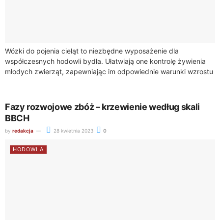
Wózki do pojenia cieląt to niezbędne wyposażenie dla
współczesnych hodowli bydła. Ułatwiają one kontrolę żywienia
młodych zwierząt, zapewniając im odpowiednie warunki wzrostu
i rozwoju. W niniejszym artykule przedstawimy ich główne...
Fazy rozwojowe zbóż – krzewienie według skali
BBCH
by
redakcja
28 kwietnia 2023
0
HODOWLA