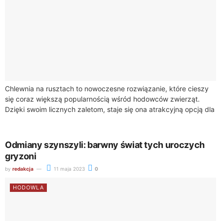
Chlewnia na rusztach to nowoczesne rozwiązanie, które cieszy
się coraz większą popularnością wśród hodowców zwierząt.
Dzięki swoim licznych zaletom, staje się ona atrakcyjną opcją dla
tych, którzy poszukują efektywnych i...
Odmiany szynszyli: barwny świat tych uroczych
gryzoni
by
redakcja
11 maja 2023
0
HODOWLA