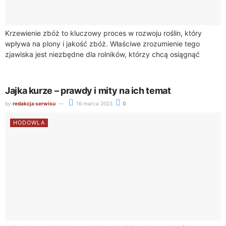
Krzewienie zbóż to kluczowy proces w rozwoju roślin, który
wpływa na plony i jakość zbóż. Właściwe zrozumienie tego
zjawiska jest niezbędne dla rolników, którzy chcą osiągnąć
wysoką wydajność swoich upraw. ...
Jajka kurze – prawdy i mity na ich temat
by
redakcja serwisu
16 marca 2023
0
HODOWLA