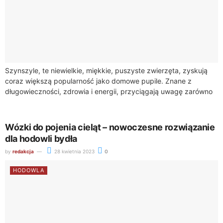
Szynszyle, te niewielkie, miękkie, puszyste zwierzęta, zyskują
coraz większą popularność jako domowe pupile. Znane z
długowieczności, zdrowia i energii, przyciągają uwagę zarówno
dzieci, jak i dorosłych. W tym artykule przyjrzymy...
Wózki do pojenia cieląt – nowoczesne rozwiązanie
dla hodowli bydła
by
redakcja
28 kwietnia 2023
0
HODOWLA