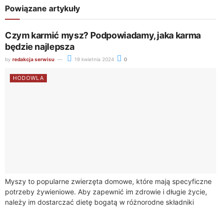
Powiązane artykuły
Czym karmić mysz? Podpowiadamy, jaka karma
będzie najlepsza
by
redakcja serwisu
19 kwietnia 2024
0
HODOWLA
Myszy to popularne zwierzęta domowe, które mają specyficzne
potrzeby żywieniowe. Aby zapewnić im zdrowie i długie życie,
należy im dostarczać dietę bogatą w różnorodne składniki
odżywcze. Dobrze zbilansowana karma musi...