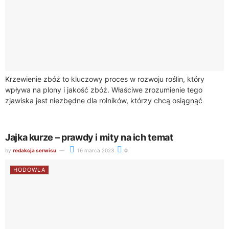
Krzewienie zbóż to kluczowy proces w rozwoju roślin, który
wpływa na plony i jakość zbóż. Właściwe zrozumienie tego
zjawiska jest niezbędne dla rolników, którzy chcą osiągnąć
wysoką wydajność swoich upraw. ...
Jajka kurze – prawdy i mity na ich temat
by
redakcja serwisu
16 marca 2023
0
HODOWLA