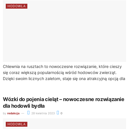
HODOWLA
Chlewnia na rusztach to nowoczesne rozwiązanie, które cieszy
się coraz większą popularnością wśród hodowców zwierząt.
Dzięki swoim licznych zaletom, staje się ona atrakcyjną opcją dla
tych, którzy poszukują efektywnych i...
Wózki do pojenia cieląt – nowoczesne rozwiązanie
dla hodowli bydła
by
redakcja
28 kwietnia 2023
0
HODOWLA