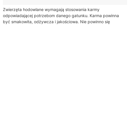
Zwierzęta hodowlane wymagają stosowania karmy
odpowiadającej potrzebom danego gatunku. Karma powinna
być smakowita, odżywcza i jakościowa. Nie powinno się
podawać np. gołębiom ludzkiego jedzenia lub resztek pokarmu
dla innych zwierząt....