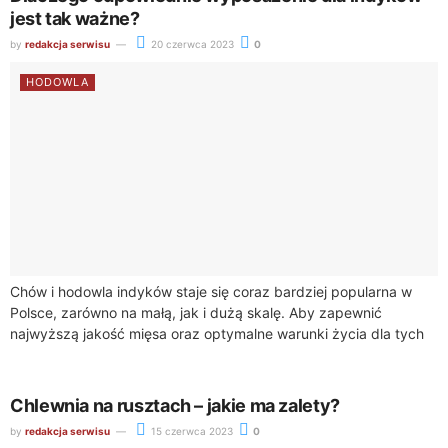
jest tak ważne?
by
redakcja serwisu
20 czerwca 2023
0
HODOWLA
Chów i hodowla indyków staje się coraz bardziej popularna w
Polsce, zarówno na małą, jak i dużą skalę. Aby zapewnić
najwyższą jakość mięsa oraz optymalne warunki życia dla tych
ptaków,...
Chlewnia na rusztach – jakie ma zalety?
by
redakcja serwisu
15 czerwca 2023
0