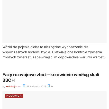
Wózki do pojenia cieląt to niezbędne wyposażenie dla
współczesnych hodowli bydła. Ułatwiają one kontrolę żywienia
młodych zwierząt, zapewniając im odpowiednie warunki wzrostu
i rozwoju. W niniejszym artykule przedstawimy ich główne...
Fazy rozwojowe zbóż – krzewienie według skali
BBCH
by
redakcja
28 kwietnia 2023
0
HODOWLA