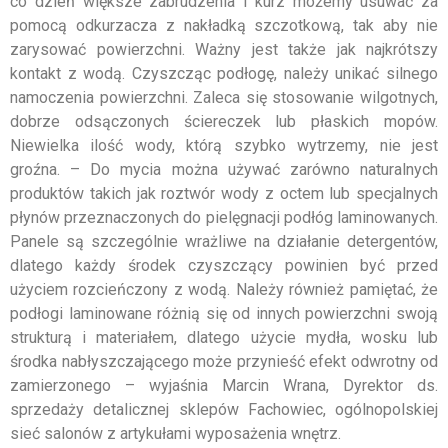
co dzień większe zabrudzenia i kurz możemy usuwać za
pomocą odkurzacza z nakładką szczotkową, tak aby nie
zarysować powierzchni. Ważny jest także jak najkrótszy
kontakt z wodą. Czyszcząc podłogę, należy unikać silnego
namoczenia powierzchni. Zaleca się stosowanie wilgotnych,
dobrze odsączonych ściereczek lub płaskich mopów.
Niewielka ilość wody, którą szybko wytrzemy, nie jest
groźna. – Do mycia można używać zarówno naturalnych
produktów takich jak roztwór wody z octem lub specjalnych
płynów przeznaczonych do pielęgnacji podłóg laminowanych.
Panele są szczególnie wrażliwe na działanie detergentów,
dlatego każdy środek czyszczący powinien być przed
użyciem rozcieńczony z wodą. Należy również pamiętać, że
podłogi laminowane różnią się od innych powierzchni swoją
strukturą i materiałem, dlatego użycie mydła, wosku lub
środka nabłyszczającego może przynieść efekt odwrotny od
zamierzonego – wyjaśnia Marcin Wrana, Dyrektor ds.
sprzedaży detalicznej sklepów Fachowiec, ogólnopolskiej
sieć salonów z artykułami wyposażenia wnętrz.