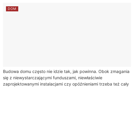
DOM
Budowa domu często nie idzie tak, jak powinna. Obok zmagania
się z niewystarczającymi funduszami, niewłaściwie
zaprojektowanymi instalacjami czy opóźnieniami trzeba też cały
czas mieć pomysł na to, jak całość będzie...