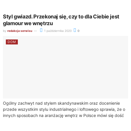
jeden. Jednak warto wybrać...
Styl gwiazd. Przekonaj się, czy to dla Ciebie jest
glamour we wnętrzu
by
redakcja serwisu
1 października 2020
0
DOM
Ogólny zachwyt nad stylem skandynawskim oraz docenienie
przede wszystkim stylu industrialnego i loftowego sprawia, że o
innych sposobach na aranżację wnętrz w Polsce mówi się dość
niewiele. Warto jednak pomyśleć...