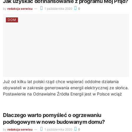
Jak uzyskać dofinansowanie z programu Mój Prąd?
by
redakcja serwisu
1 października 2020
0
DOM
Już od kilku lat polski rząd chce wspierać oddolne działania
obywateli w zakresie generowania energii elektrycznej ze słońca.
Postawienie na Odnawialne Źródła Energii jest w Polsce wciąż
mało modne, jednak...
Dlaczego warto pomyśleć o ogrzewaniu
podłogowym w nowo budowanym domu?
by
redakcja serwisu
1 października 2020
0