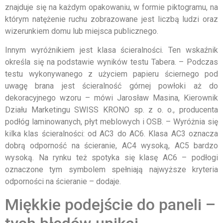
znajduje się na każdym opakowaniu, w formie piktogramu, na
którym natężenie ruchu zobrazowane jest liczbą ludzi oraz
wizerunkiem domu lub miejsca publicznego.
Innym wyróżnikiem jest klasa ścieralności. Ten wskaźnik
określa się na podstawie wyników testu Tabera. – Podczas
testu wykonywanego z użyciem papieru ściernego pod
uwagę brana jest ścieralność górnej powłoki aż do
dekoracyjnego wzoru – mówi Jarosław Masina, Kierownik
Działu Marketingu SWISS KRONO sp. z o. o., producenta
podłóg laminowanych, płyt meblowych i OSB. – Wyróżnia się
kilka klas ścieralności: od AC3 do AC6. Klasa AC3 oznacza
dobrą odporność na ścieranie, AC4 wysoką, AC5 bardzo
wysoką. Na rynku też spotyka się klasę AC6 – podłogi
oznaczone tym symbolem spełniają najwyższe kryteria
odporności na ścieranie – dodaje.
Miękkie podejście do paneli –