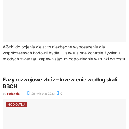
Wózki do pojenia cieląt to niezbędne wyposażenie dla
współczesnych hodowli bydła. Ułatwiają one kontrolę żywienia
młodych zwierząt, zapewniając im odpowiednie warunki wzrostu
i rozwoju. W niniejszym artykule przedstawimy ich główne...
Fazy rozwojowe zbóż – krzewienie według skali
BBCH
by
redakcja
28 kwietnia 2023
0
HODOWLA