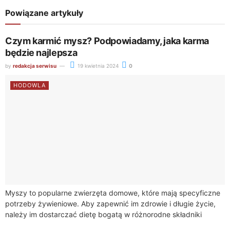
Powiązane artykuły
Czym karmić mysz? Podpowiadamy, jaka karma
będzie najlepsza
by
redakcja serwisu
19 kwietnia 2024
0
HODOWLA
Myszy to popularne zwierzęta domowe, które mają specyficzne
potrzeby żywieniowe. Aby zapewnić im zdrowie i długie życie,
należy im dostarczać dietę bogatą w różnorodne składniki
odżywcze. Dobrze zbilansowana karma musi...