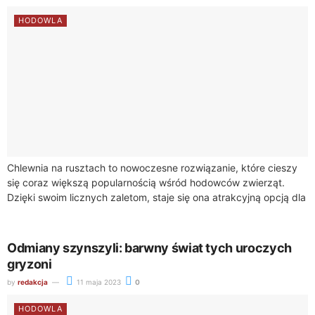
HODOWLA
Chlewnia na rusztach to nowoczesne rozwiązanie, które cieszy
się coraz większą popularnością wśród hodowców zwierząt.
Dzięki swoim licznych zaletom, staje się ona atrakcyjną opcją dla
tych, którzy poszukują efektywnych i...
Odmiany szynszyli: barwny świat tych uroczych
gryzoni
by
redakcja
11 maja 2023
0
HODOWLA