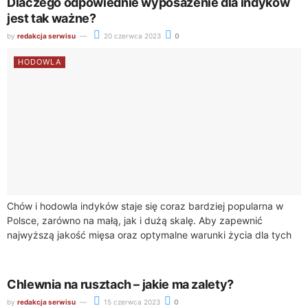
Dlaczego odpowiednie wyposażenie dla indyków
jest tak ważne?
by
redakcja serwisu
20 czerwca 2023
0
HODOWLA
Chów i hodowla indyków staje się coraz bardziej popularna w
Polsce, zarówno na małą, jak i dużą skalę. Aby zapewnić
najwyższą jakość mięsa oraz optymalne warunki życia dla tych
ptaków,...
Chlewnia na rusztach – jakie ma zalety?
by
redakcja serwisu
15 czerwca 2023
0