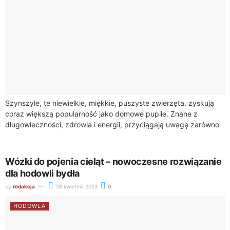
Szynszyle, te niewielkie, miękkie, puszyste zwierzęta, zyskują
coraz większą popularność jako domowe pupile. Znane z
długowieczności, zdrowia i energii, przyciągają uwagę zarówno
dzieci, jak i dorosłych. W tym artykule przyjrzymy...
Wózki do pojenia cieląt – nowoczesne rozwiązanie
dla hodowli bydła
by
redakcja
28 kwietnia 2023
0
HODOWLA