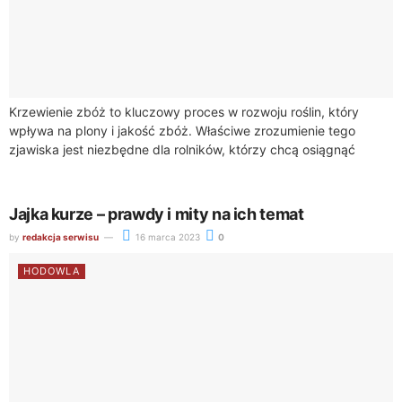
Krzewienie zbóż to kluczowy proces w rozwoju roślin, który
wpływa na plony i jakość zbóż. Właściwe zrozumienie tego
zjawiska jest niezbędne dla rolników, którzy chcą osiągnąć
wysoką wydajność swoich upraw. ...
Jajka kurze – prawdy i mity na ich temat
by
redakcja serwisu
16 marca 2023
0
HODOWLA