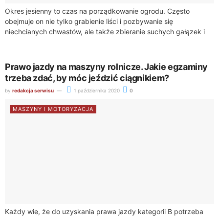
Okres jesienny to czas na porządkowanie ogrodu. Często
obejmuje on nie tylko grabienie liści i pozbywanie się
niechcianych chwastów, ale także zbieranie suchych gałązek i
gałęzi, które spadają z ogrodowych...
Prawo jazdy na maszyny rolnicze. Jakie egzaminy
trzeba zdać, by móc jeździć ciągnikiem?
by
redakcja serwisu
1 października 2020
0
MASZYNY I MOTORYZACJA
Każdy wie, że do uzyskania prawa jazdy kategorii B potrzeba