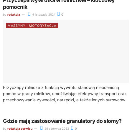
Przyczepa wywrotka w rolnictwie – kluczowy
pomocnik
by
redakcja
4 listopada 2024
0
MASZYNY I MOTORYZACJA
Przyczepy rolnicze z funkcją wywrotu stanowią nieocenioną
pomoc w pracy rolników, umożliwiając efektywny transport oraz
przechowywanie żywności, narzędzi, a także innych surowców.
Wykonane są one zazwyczaj z wysokogatunkowej stali lub...
Gdzie mają zastosowanie granulatory do słomy?
by
redakcja serwisu
29 czerwca 2023
0