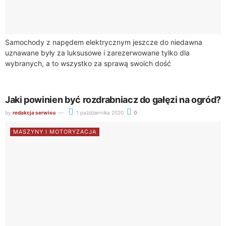
Samochody z napędem elektrycznym jeszcze do niedawna
uznawane były za luksusowe i zarezerwowane tylko dla
wybranych, a to wszystko za sprawą swoich dość
wygórowanych cen rynkowych. Jednak wraz z rozwojem...
Jaki powinien być rozdrabniacz do gałęzi na ogród?
by
redakcja serwisu
1 października 2020
0
MASZYNY I MOTORYZACJA