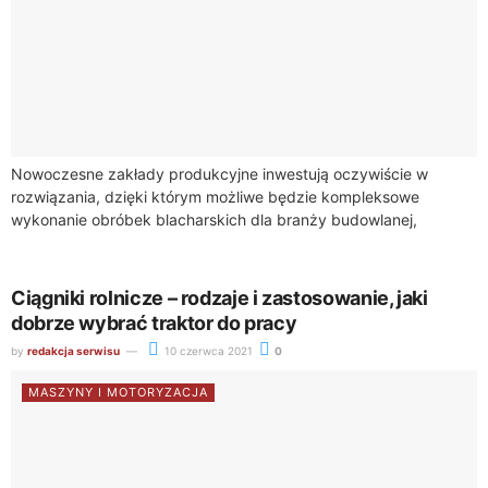
Nowoczesne zakłady produkcyjne inwestują oczywiście w
rozwiązania, dzięki którym możliwe będzie kompleksowe
wykonanie obróbek blacharskich dla branży budowlanej,
rolniczej, przemysłowej, a także dla innych klientów. Posiadanie
takiego sprzętu, jak zaginarka...
Ciągniki rolnicze – rodzaje i zastosowanie, jaki
dobrze wybrać traktor do pracy
by
redakcja serwisu
10 czerwca 2021
0
MASZYNY I MOTORYZACJA