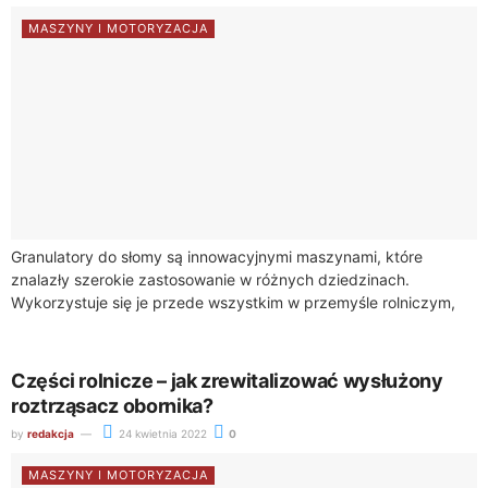
MASZYNY I MOTORYZACJA
Granulatory do słomy są innowacyjnymi maszynami, które
znalazły szerokie zastosowanie w różnych dziedzinach.
Wykorzystuje się je przede wszystkim w przemyśle rolniczym,
energetycznym i produkcji pasz. Czy granulatory do słomy
nadają...
Części rolnicze – jak zrewitalizować wysłużony
roztrząsacz obornika?
by
redakcja
24 kwietnia 2022
0
MASZYNY I MOTORYZACJA