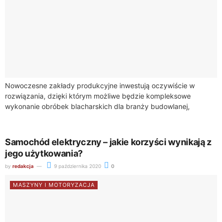
Nowoczesne zakłady produkcyjne inwestują oczywiście w
rozwiązania, dzięki którym możliwe będzie kompleksowe
wykonanie obróbek blacharskich dla branży budowlanej,
rolniczej, przemysłowej, a także dla innych klientów. Posiadanie
takiego sprzętu, jak zaginarka...
Samochód elektryczny – jakie korzyści wynikają z
jego użytkowania?
by
redakcja
9 października 2020
0
MASZYNY I MOTORYZACJA