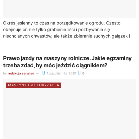
Okres jesienny to czas na porządkowanie ogrodu. Często
obejmuje on nie tylko grabienie liści i pozbywanie się
niechcianych chwastów, ale także zbieranie suchych gałązek i
gałęzi, które spadają z ogrodowych...
Prawo jazdy na maszyny rolnicze. Jakie egzaminy
trzeba zdać, by móc jeździć ciągnikiem?
by
redakcja serwisu
1 października 2020
0
MASZYNY I MOTORYZACJA