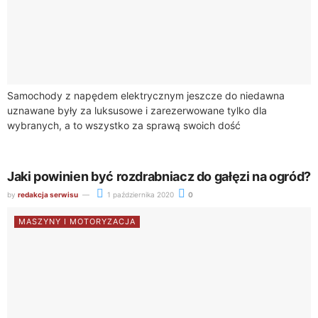
Samochody z napędem elektrycznym jeszcze do niedawna
uznawane były za luksusowe i zarezerwowane tylko dla
wybranych, a to wszystko za sprawą swoich dość
wygórowanych cen rynkowych. Jednak wraz z rozwojem...
Jaki powinien być rozdrabniacz do gałęzi na ogród?
by
redakcja serwisu
1 października 2020
0
MASZYNY I MOTORYZACJA