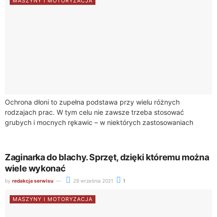
MASZYNY I MOTORYZACJA
Ochrona dłoni to zupełna podstawa przy wielu różnych
rodzajach prac. W tym celu nie zawsze trzeba stosować
grubych i mocnych rękawic – w niektórych zastosowaniach
lepszym wyborem będą rękawice jednorazowe. Sklep...
Zaginarka do blachy. Sprzęt, dzięki któremu można
wiele wykonać
by
redakcja serwisu
29 września 2021
1
MASZYNY I MOTORYZACJA