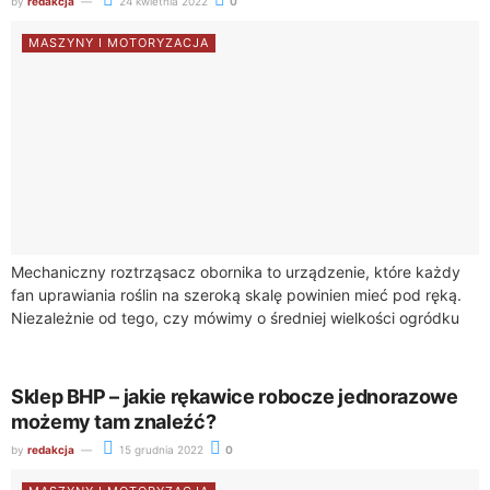
by
redakcja
24 kwietnia 2022
0
MASZYNY I MOTORYZACJA
Mechaniczny roztrząsacz obornika to urządzenie, które każdy
fan uprawiania roślin na szeroką skalę powinien mieć pod ręką.
Niezależnie od tego, czy mówimy o średniej wielkości ogródku
kwiatowym czy większym polu,...
Sklep BHP – jakie rękawice robocze jednorazowe
możemy tam znaleźć?
by
redakcja
15 grudnia 2022
0