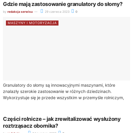
Gdzie mają zastosowanie granulatory do słomy?
by
redakcja serwisu
29 czerwca 2023
0
MASZYNY I MOTORYZACJA
Granulatory do słomy są innowacyjnymi maszynami, które
znalazły szerokie zastosowanie w różnych dziedzinach.
Wykorzystuje się je przede wszystkim w przemyśle rolniczym,
energetycznym i produkcji pasz. Czy granulatory do słomy
nadają...
Części rolnicze – jak zrewitalizować wysłużony
roztrząsacz obornika?