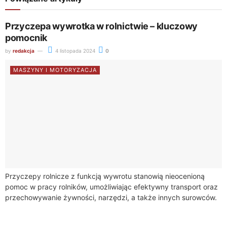
Przyczepa wywrotka w rolnictwie – kluczowy
pomocnik
by
redakcja
4 listopada 2024
0
MASZYNY I MOTORYZACJA
Przyczepy rolnicze z funkcją wywrotu stanowią nieocenioną
pomoc w pracy rolników, umożliwiając efektywny transport oraz
przechowywanie żywności, narzędzi, a także innych surowców.
Wykonane są one zazwyczaj z wysokogatunkowej stali lub...