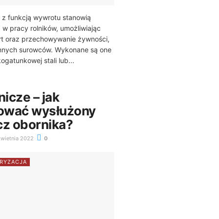
 z funkcją wywrotu stanowią
w pracy rolników, umożliwiając
rt oraz przechowywanie żywności,
 innych surowców. Wykonane są one
gatunkowej stali lub...
nicze – jak
zować wysłużony
cz obornika?
wietnia 2022
0
RYZACJA