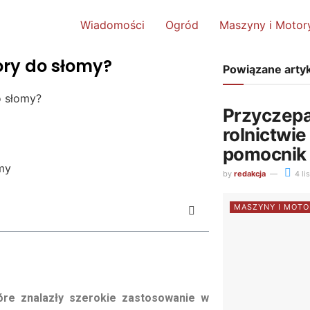
Wiadomości
Ogród
Maszyny i Motor
ory do słomy?
Powiązane arty
o słomy?
Przyczep
rolnictwie
pomocnik
by
redakcja
4 li
MASZYNY I MOTO
óre znalazły szerokie zastosowanie w