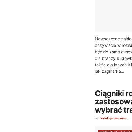
Nowoczesne zakład
oczywiście w rozwi
będzie kompleksow
dla branży budowla
także dla innych kl
jak zaginarka...
Ciągniki ro
zastosowa
wybrać tr
by
redakcja serwisu