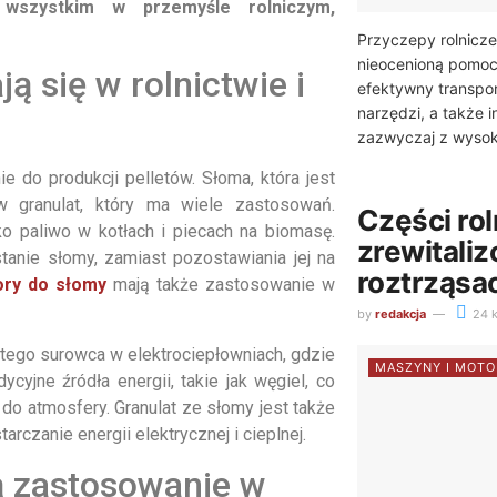
 wszystkim w przemyśle rolniczym,
Przyczepy rolnicze
nieocenioną pomoc 
ą się w rolnictwie i
efektywny transpo
narzędzi, a także
zazwyczaj z wysoko
 do produkcji pelletów. Słoma, która jest
 granulat, który ma wiele zastosowań.
Części rol
 paliwo w kotłach i piecach na biomasę.
zrewitali
anie słomy, zamiast pozostawiania jej na
roztrząsa
ory do słomy
mają także zastosowanie w
by
redakcja
24 k
tego surowca w elektrociepłowniach, gdzie
MASZYNY I MOTO
ycyjne źródła energii, takie jak węgiel, co
 do atmosfery. Granulat ze słomy jest także
czanie energii elektrycznej i cieplnej.
ą zastosowanie w