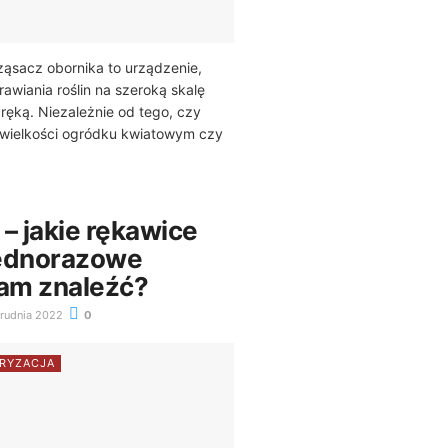
ąsacz obornika to urządzenie,
awiania roślin na szeroką skalę
ręką. Niezależnie od tego, czy
 wielkości ogródku kwiatowym czy
– jakie rękawice
jednorazowe
am znaleźć?
rudnia 2022
0
RYZACJA