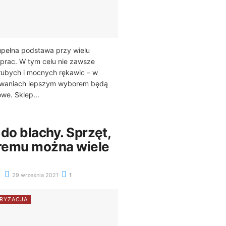
upełna podstawa przy wielu
prac. W tym celu nie zawsze
rubych i mocnych rękawic – w
owaniach lepszym wyborem będą
we. Sklep...
do blachy. Sprzęt,
óremu można wiele
29 września 2021
1
RYZACJA