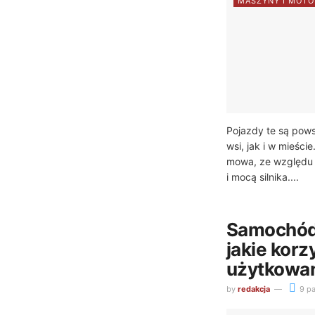
MASZYNY I MOTO
Pojazdy te są pow
wsi, jak i w mieście
mowa, ze względu 
i mocą silnika....
Samochód 
jakie korz
użytkowa
by
redakcja
9 pa