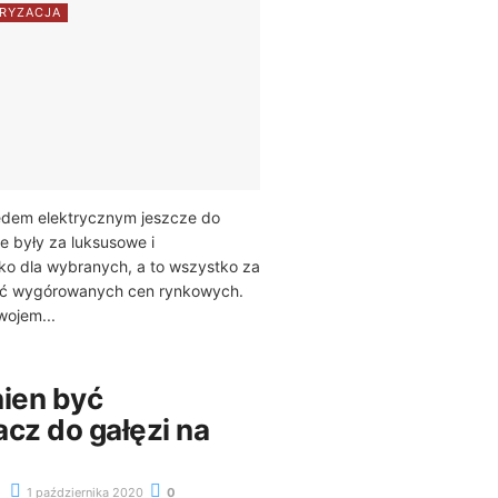
RYZACJA
dem elektrycznym jeszcze do
 były za luksusowe i
ko dla wybranych, a to wszystko za
ść wygórowanych cen rynkowych.
wojem...
nien być
cz do gałęzi na
1 października 2020
0