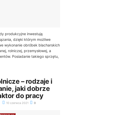
y produkcyjne inwestują
ązania, dzięki którym możliwe
e wykonanie obróbek blacharskich
nej, rolniczej, przemysłowej, a
ientów. Posiadanie takiego sprzętu,
lnicze – rodzaje i
nie, jaki dobrze
aktor do pracy
10 czerwca 2021
0