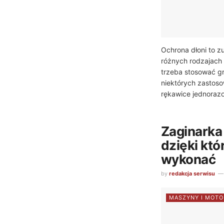
Ochrona dłoni to z
różnych rodzajach 
trzeba stosować g
niektórych zastos
rękawice jednorazo
Zaginarka 
dzięki kt
wykonać
by
redakcja serwisu
MASZYNY I MOTO