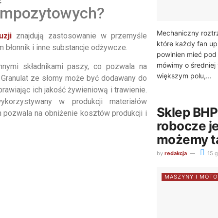
kompozytowych?
Mechaniczny roztrz
zji
znajdują zastosowanie w przemyśle
które każdy fan upr
 błonnik i inne substancje odżywcze.
powinien mieć pod 
mówimy o średniej
innymi składnikami paszy, co pozwala na
większym polu,...
. Granulat ze słomy może być dodawany do
prawiając ich jakość żywieniową i trawienie.
korzystywany w produkcji materiałów
Sklep BHP 
pozwala na obniżenie kosztów produkcji i
robocze 
możemy t
by
redakcja
15 g
MASZYNY I MOTO