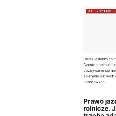
MASZYNY I MOTO
Okres jesienny to 
Często obejmuje on n
pozbywanie się nie
zbieranie suchych g
ogrodowych...
Prawo jaz
rolnicze. 
trzeba zd