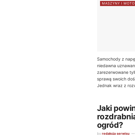
MASZYNY I MOTO
Samochody z napę
niedawna uznawane
zarezerwowane tyl
sprawą swoich do
Jednak wraz z roz
Jaki powi
rozdrabnia
ogród?
by
redakcja serwisu