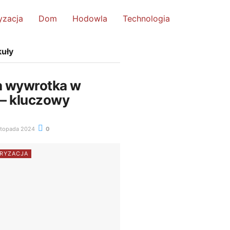
yzacja
Dom
Hodowla
Technologia
kuły
a wywrotka w
 – kluczowy
stopada 2024
0
RYZACJA