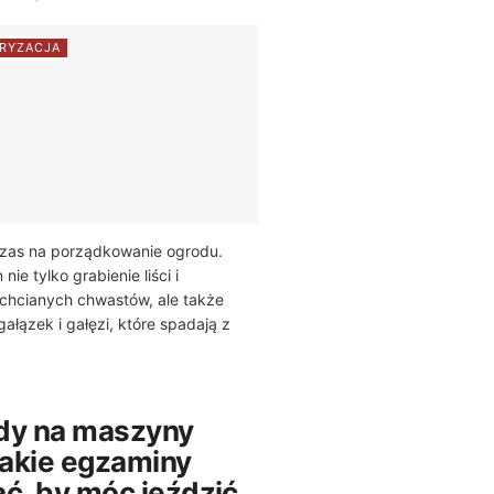
RYZACJA
czas na porządkowanie ogrodu.
ie tylko grabienie liści i
chcianych chwastów, ale także
ałązek i gałęzi, które spadają z
dy na maszyny
Jakie egzaminy
ać, by móc jeździć