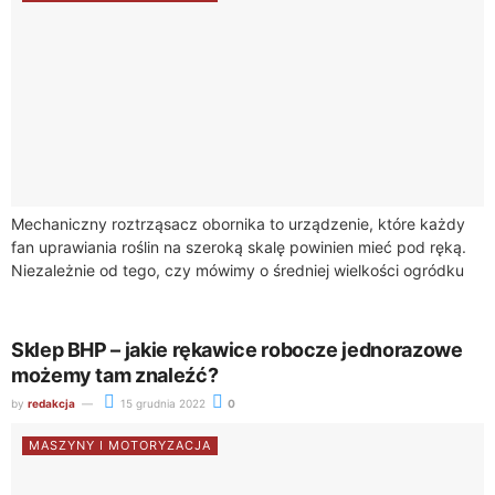
Mechaniczny roztrząsacz obornika to urządzenie, które każdy
fan uprawiania roślin na szeroką skalę powinien mieć pod ręką.
Niezależnie od tego, czy mówimy o średniej wielkości ogródku
kwiatowym czy większym polu,...
Sklep BHP – jakie rękawice robocze jednorazowe
możemy tam znaleźć?
by
redakcja
15 grudnia 2022
0
MASZYNY I MOTORYZACJA