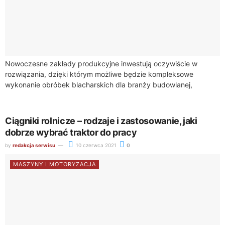
Nowoczesne zakłady produkcyjne inwestują oczywiście w
rozwiązania, dzięki którym możliwe będzie kompleksowe
wykonanie obróbek blacharskich dla branży budowlanej,
rolniczej, przemysłowej, a także dla innych klientów. Posiadanie
takiego sprzętu, jak zaginarka...
Ciągniki rolnicze – rodzaje i zastosowanie, jaki
dobrze wybrać traktor do pracy
by
redakcja serwisu
10 czerwca 2021
0
MASZYNY I MOTORYZACJA