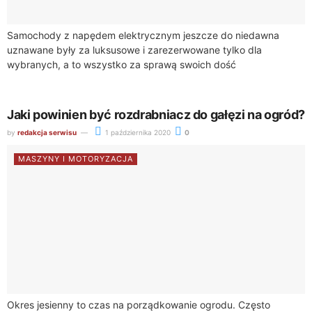
Samochody z napędem elektrycznym jeszcze do niedawna
uznawane były za luksusowe i zarezerwowane tylko dla
wybranych, a to wszystko za sprawą swoich dość
wygórowanych cen rynkowych. Jednak wraz z rozwojem...
Jaki powinien być rozdrabniacz do gałęzi na ogród?
by
redakcja serwisu
1 października 2020
0
MASZYNY I MOTORYZACJA
Okres jesienny to czas na porządkowanie ogrodu. Często