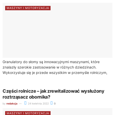
MASZYNY I MOTORYZACJA
Granulatory do słomy są innowacyjnymi maszynami, które
znalazły szerokie zastosowanie w różnych dziedzinach.
Wykorzystuje się je przede wszystkim w przemyśle rolniczym,
energetycznym i produkcji pasz. Czy granulatory do słomy
nadają...
Części rolnicze – jak zrewitalizować wysłużony
roztrząsacz obornika?
by
redakcja
24 kwietnia 2022
0
MASZYNY I MOTORYZACJA