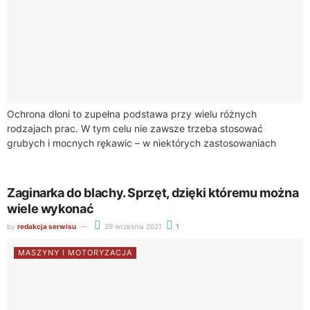
Ochrona dłoni to zupełna podstawa przy wielu różnych
rodzajach prac. W tym celu nie zawsze trzeba stosować
grubych i mocnych rękawic – w niektórych zastosowaniach
lepszym wyborem będą rękawice jednorazowe. Sklep...
Zaginarka do blachy. Sprzęt, dzięki któremu można
wiele wykonać
by
redakcja serwisu
29 września 2021
1
MASZYNY I MOTORYZACJA