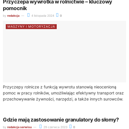
Przyczepa wywrotka w rolnictwie – kluczowy
pomocnik
by
redakcja
4 listopada 2024
0
MASZYNY I MOTORYZACJA
Przyczepy rolnicze z funkcją wywrotu stanowią nieocenioną
pomoc w pracy rolników, umożliwiając efektywny transport oraz
przechowywanie żywności, narzędzi, a także innych surowców.
Wykonane są one zazwyczaj z wysokogatunkowej stali lub...
Gdzie mają zastosowanie granulatory do słomy?
by
redakcja serwisu
29 czerwca 2023
0