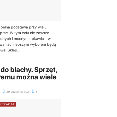
upełna podstawa przy wielu
prac. W tym celu nie zawsze
rubych i mocnych rękawic – w
owaniach lepszym wyborem będą
we. Sklep...
do blachy. Sprzęt,
óremu można wiele
29 września 2021
1
RYZACJA