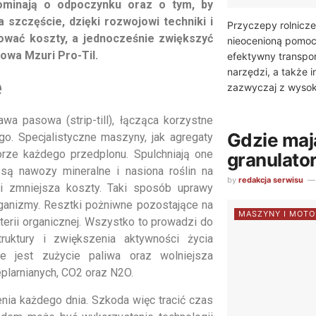
ominają o odpoczynku oraz o tym, by
 szczęście, dzięki rozwojowi techniki i
Przyczepy rolnicze
ować koszty, a jednocześnie zwiększyć
nieocenioną pomoc 
sowa Mzuri Pro-Til.
efektywny transpo
narzędzi, a także
e
zazwyczaj z wysoko
wa pasowa (strip-till), łącząca korzystne
Gdzie maj
go. Specjalistyczne maszyny, jak agregaty
orze każdego przedplonu. Spulchniają one
granulato
są nawozy mineralne i nasiona roślin na
by
redakcja serwisu
 i zmniejsza koszty. Taki sposób uprawy
ganizmy. Resztki pożniwne pozostające na
MASZYNY I MOTO
aterii organicznej. Wszystko to prowadzi do
ruktury i zwiększenia aktywności życia
e jest zużycie paliwa oraz wolniejsza
eplarnianych, CO2 oraz N2O.
ia każdego dnia. Szkoda więc tracić czas