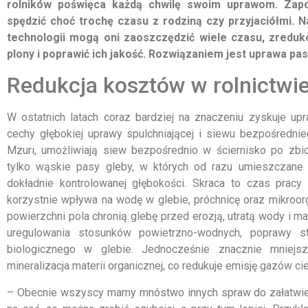
rolników poświęca każdą chwilę swoim uprawom. Zap
spędzić choć trochę czasu z rodziną czy przyjaciółmi. Na
technologii mogą oni zaoszczędzić wiele czasu, zreduk
plony i poprawić ich jakość. Rozwiązaniem jest uprawa pa
Redukcja kosztów w rolnictwi
W ostatnich latach coraz bardziej na znaczeniu zyskuje upra
cechy głębokiej uprawy spulchniającej i siewu bezpośrednie
Mzuri, umożliwiają siew bezpośrednio w ściernisko po zbi
tylko wąskie pasy gleby, w których od razu umieszczane 
dokładnie kontrolowanej głębokości. Skraca to czas pracy
korzystnie wpływa na wodę w glebie, próchnicę oraz mikroor
powierzchni pola chronią glebę przed erozją, utratą wody i m
uregulowania stosunków powietrzno-wodnych, poprawy st
biologicznego w glebie. Jednocześnie znacznie mniejsz
mineralizacja materii organicznej, co redukuje emisję gazów ci
– Obecnie wszyscy mamy mnóstwo innych spraw do załatwien