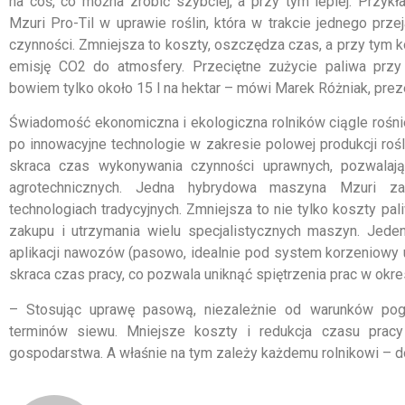
na coś, co można zrobić szybciej, a przy tym lepiej. Przyk
Mzuri Pro-Til w uprawie roślin, która w trakcie jednego pr
czynności. Zmniejsza to koszty, oszczędza czas, a przy tym 
emisję CO2 do atmosfery. Przeciętne zużycie paliwa przy
bowiem tylko około 15 l na hektar – mówi Marek Różniak, prez
Świadomość ekonomiczna i ekologiczna rolników ciągle rośnie,
po innowacyjne technologie w zakresie polowej produkcji roś
skraca czas wykonywania czynności uprawnych, pozwalaj
agrotechnicznych. Jedna hybrydowa maszyna Mzuri za
technologiach tradycyjnych. Zmniejsza to nie tylko koszty p
zakupu i utrzymania wielu specjalistycznych maszyn. Jede
aplikacji nawozów (pasowo, idealnie pod system korzeniowy u
skraca czas pracy, co pozwala uniknąć spiętrzenia prac w okr
– Stosując uprawę pasową, niezależnie od warunków po
terminów siewu. Mniejsze koszty i redukcja czasu prac
gospodarstwa. A właśnie na tym zależy każdemu rolnikowi – d