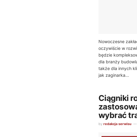
Nowoczesne zakład
oczywiście w rozwi
będzie kompleksow
dla branży budowla
także dla innych kl
jak zaginarka...
Ciągniki ro
zastosowa
wybrać tr
by
redakcja serwisu