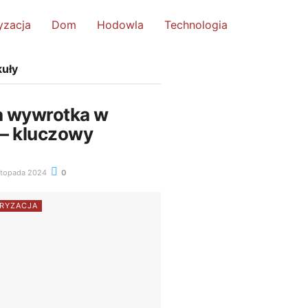
yzacja
Dom
Hodowla
Technologia
kuły
a wywrotka w
 – kluczowy
stopada 2024
0
RYZACJA