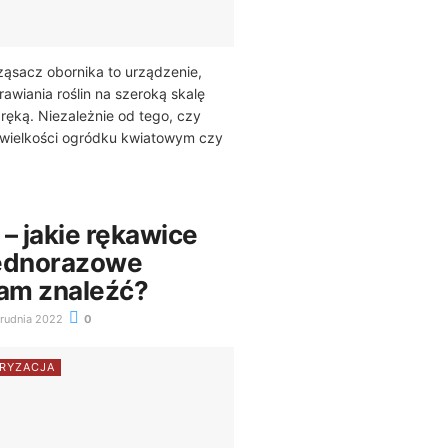
ąsacz obornika to urządzenie,
awiania roślin na szeroką skalę
ręką. Niezależnie od tego, czy
 wielkości ogródku kwiatowym czy
– jakie rękawice
jednorazowe
am znaleźć?
rudnia 2022
0
RYZACJA