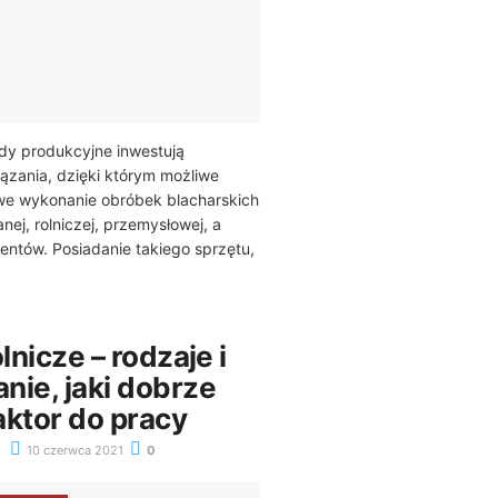
y produkcyjne inwestują
ązania, dzięki którym możliwe
e wykonanie obróbek blacharskich
nej, rolniczej, przemysłowej, a
ientów. Posiadanie takiego sprzętu,
lnicze – rodzaje i
nie, jaki dobrze
aktor do pracy
10 czerwca 2021
0