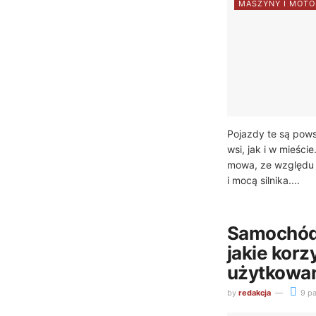
MASZYNY I MOTO
Pojazdy te są pow
wsi, jak i w mieście
mowa, ze względu 
i mocą silnika....
Samochód 
jakie korz
użytkowa
by
redakcja
9 pa