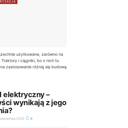
RYZACJA
szechnie użytkowane, zarówno na
. Traktory i ciągniki, bo o nich tu
na zastosowanie różnią się budową
elektryczny –
yści wynikają z jego
nia?
ździernika 2020
0