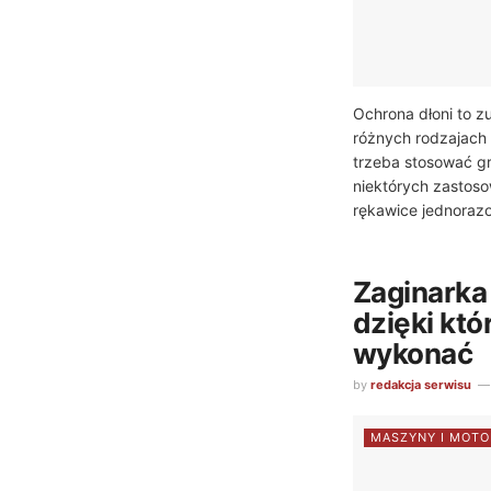
Ochrona dłoni to z
różnych rodzajach 
trzeba stosować g
niektórych zastos
rękawice jednorazo
Zaginarka 
dzięki kt
wykonać
by
redakcja serwisu
MASZYNY I MOTO