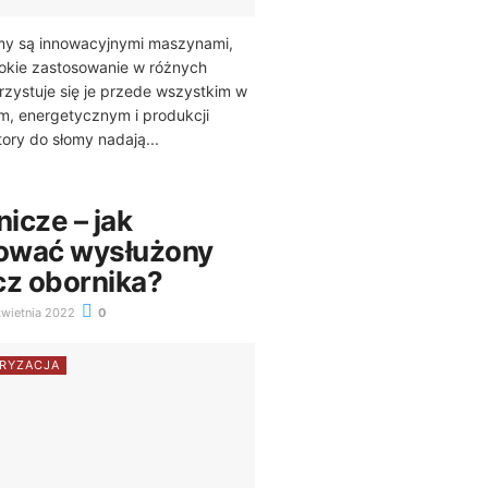
omy są innowacyjnymi maszynami,
rokie zastosowanie w różnych
zystuje się je przede wszystkim w
m, energetycznym i produkcji
ory do słomy nadają...
nicze – jak
zować wysłużony
cz obornika?
wietnia 2022
0
RYZACJA