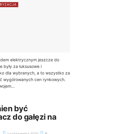
RYZACJA
dem elektrycznym jeszcze do
 były za luksusowe i
ko dla wybranych, a to wszystko za
ść wygórowanych cen rynkowych.
wojem...
nien być
cz do gałęzi na
1 października 2020
0