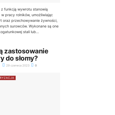
 z funkcją wywrotu stanowią
w pracy rolników, umożliwiając
rt oraz przechowywanie żywności,
 innych surowców. Wykonane są one
gatunkowej stali lub...
ą zastosowanie
ry do słomy?
29 czerwca 2023
0
RYZACJA