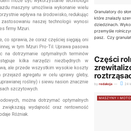
ładem może być wykorzystanie technologii
zejazdu maszyny umożliwia wykonanie wielu
Granulatory do sł
korzystnie wpływa na środowisko, redukując
które znalazły sze
 zastosowaniu naszej technologii wynosi
dziedzinach. Wykor
es firmy Mzuri.
przemyśle rolniczy
pasz. Czy granulat
 co sprawia, że coraz częściej sięgają oni
linnej, w tym Mzuri Pro-Til. Uprawa pasowa
ąc na dotrzymanie optymalnych terminów
Części rol
stępuje kilka narzędzi niezbędnych w
zrewitali
aliwa, ale przede wszystkim wysokie koszty
roztrząsa
n przejazd agregatu w celu uprawy gleby,
prawianej rośliny) i siewu nasion znacznie
by
redakcja
24 k
esach szczytowych.
MASZYNY I MOTO
godowych, można dotrzymać optymalnych
y zwiększają wydajność oraz rentowność
odaje Różniak.