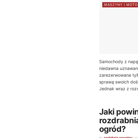
MASZYNY I MOTO
Samochody z napę
niedawna uznawane
zarezerwowane tyl
sprawą swoich do
Jednak wraz z roz
Jaki powi
rozdrabnia
ogród?
by
redakcja serwisu