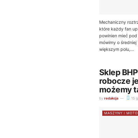
Mechaniczny roztrz
które każdy fan upr
powinien mieć pod 
mówimy o średniej
większym polu,...
Sklep BHP 
robocze 
możemy t
by
redakcja
15 g
MASZYNY I MOTO