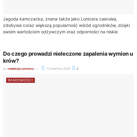
Jagoda kamczacka, znana także jako Lonicera caerulea,
zdobywa coraz większą popularność wśród ogrodników, dzięki
swoim wartościom odżywczym oraz odporności na niskie
temperatury. Młode sadzonki tej rośliny wymagają jednak
specjalnej troski...
Do czego prowadzi nieleczone zapalenia wymion u
krów?
by
redakcja serwisu
11 kwietnia 2024
0
WIADOMOŚCI