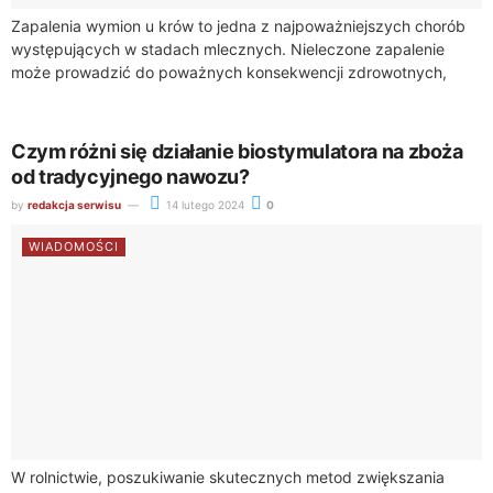
Zapalenia wymion u krów to jedna z najpoważniejszych chorób
występujących w stadach mlecznych. Nieleczone zapalenie
może prowadzić do poważnych konsekwencji zdrowotnych,
zarówno dla zwierząt, jak i dla gospodarstwa mlecznego jako...
Czym różni się działanie biostymulatora na zboża
od tradycyjnego nawozu?
by
redakcja serwisu
14 lutego 2024
0
WIADOMOŚCI
W rolnictwie, poszukiwanie skutecznych metod zwiększania