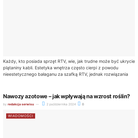
Każdy, kto posiada sprzęt RTV, wie, jak trudne może być ukrycie
plątaniny kabli. Estetyka wnętrza często cierpi z powodu
nieestetycznego bałaganu za szafką RTV, jednak rozwiązania
takie jak https://sklep.akord.net.pl/55-komody-rtv umożliwiają...
Nawozy azotowe – jak wpływają na wzrost roślin?
by
redakcja serwisu
2 października 2024
0
WIADOMOŚCI