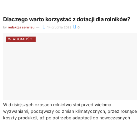
istotne znaczenie zarówno dla środowiska, jak i dla
społeczności...
Dlaczego warto korzystać z dotacji dla rolników?
by
redakcja serwisu
14 grudnia 2023
0
WIADOMOŚCI
W dzisiejszych czasach rolnictwo stoi przed wieloma
wyzwaniami, począwszy od zmian klimatycznych, przez rosnące
koszty produkcji, aż po potrzebę adaptacji do nowoczesnych
technologii. W tym kontekście, dotacje dla rolników nabierają...