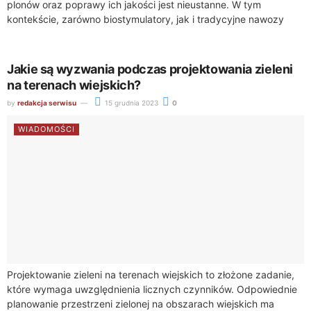
plonów oraz poprawy ich jakości jest nieustanne. W tym
kontekście, zarówno biostymulatory, jak i tradycyjne nawozy
odgrywają kluczową rolę. Chociaż oba te środki są...
Jakie są wyzwania podczas projektowania zieleni
na terenach wiejskich?
by
redakcja serwisu
15 grudnia 2023
0
WIADOMOŚCI
Projektowanie zieleni na terenach wiejskich to złożone zadanie,
które wymaga uwzględnienia licznych czynników. Odpowiednie
planowanie przestrzeni zielonej na obszarach wiejskich ma