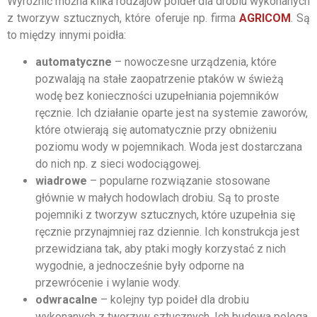
Wyróżnić można kilka rodzajów poideł dla drobiu wykonanych
z tworzyw sztucznych, które oferuje np. firma
AGRICOM
. Są
to między innymi poidła:
automatyczne
– nowoczesne urządzenia, które
pozwalają na stałe zaopatrzenie ptaków w świeżą
wodę bez konieczności uzupełniania pojemników
ręcznie. Ich działanie oparte jest na systemie zaworów,
które otwierają się automatycznie przy obniżeniu
poziomu wody w pojemnikach. Woda jest dostarczana
do nich np. z sieci wodociągowej.
wiadrowe
– popularne rozwiązanie stosowane
głównie w małych hodowlach drobiu. Są to proste
pojemniki z tworzyw sztucznych, które uzupełnia się
ręcznie przynajmniej raz dziennie. Ich konstrukcja jest
przewidziana tak, aby ptaki mogły korzystać z nich
wygodnie, a jednocześnie były odporne na
przewrócenie i wylanie wody.
odwracalne
– kolejny typ poideł dla drobiu
wykonanych z tworzyw sztucznych. Ich budowa polega