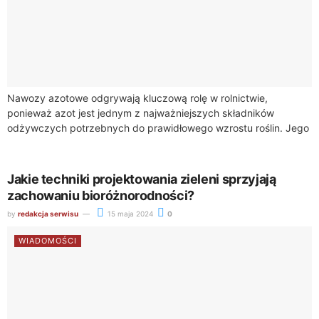
Nawozy azotowe odgrywają kluczową rolę w rolnictwie,
ponieważ azot jest jednym z najważniejszych składników
odżywczych potrzebnych do prawidłowego wzrostu roślin. Jego
dostępność w glebie bezpośrednio wpływa na rozwój roślin
uprawnych,...
Jakie techniki projektowania zieleni sprzyjają
zachowaniu bioróżnorodności?
by
redakcja serwisu
15 maja 2024
0
WIADOMOŚCI