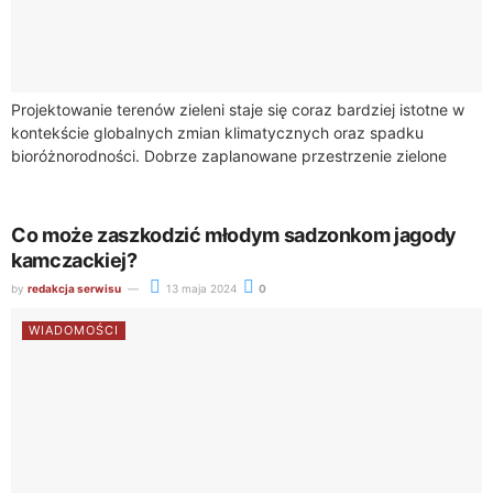
Projektowanie terenów zieleni staje się coraz bardziej istotne w
kontekście globalnych zmian klimatycznych oraz spadku
bioróżnorodności. Dobrze zaplanowane przestrzenie zielone
mogą znacząco przyczynić się do zachowania i nawet
wzmocnienia bioróżnorodności,...
Co może zaszkodzić młodym sadzonkom jagody
kamczackiej?
by
redakcja serwisu
13 maja 2024
0
WIADOMOŚCI