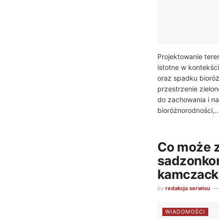
Projektowanie teren
istotne w kontekśc
oraz spadku bioró
przestrzenie zielo
do zachowania i n
bioróżnorodności,..
Co może 
sadzonko
kamczacki
by
redakcja serwisu
WIADOMOŚCI