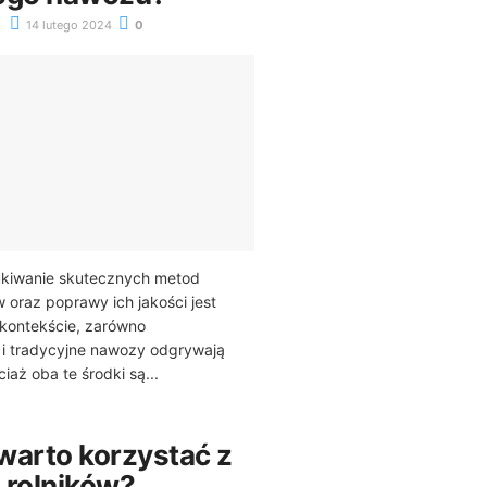
14 lutego 2024
0
zukiwanie skutecznych metod
 oraz poprawy ich jakości jest
 kontekście, zarówno
k i tradycyjne nawozy odgrywają
iaż oba te środki są...
warto korzystać z
a rolników?