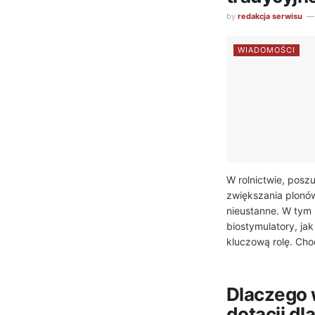
by
redakcja serwisu
WIADOMOŚCI
W rolnictwie, pos
zwiększania plonów
nieustanne. W tym
biostymulatory, ja
kluczową rolę. Choc
Dlaczego 
dotacji dl