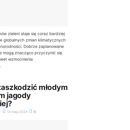
ów zieleni staje się coraz bardziej
ie globalnych zmian klimatycznych
żnorodności. Dobrze zaplanowane
ne mogą znacząco przyczynić się
awet wzmocnienia
.
zaszkodzić młodym
m jagody
ej?
13 maja 2024
0