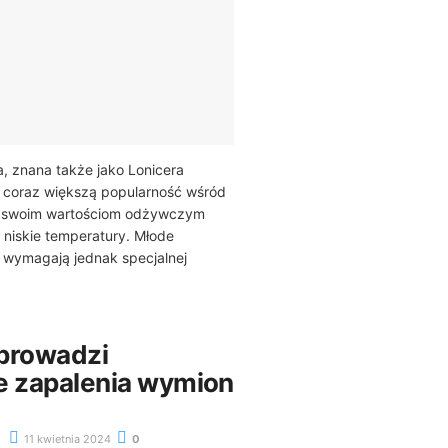
 znana także jako Lonicera
 coraz większą popularność wśród
i swoim wartościom odżywczym
 niskie temperatury. Młode
ny wymagają jednak specjalnej
prowadzi
e zapalenia wymion
11 kwietnia 2024
0