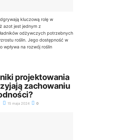
grywają kluczową rolę w
ż azot jest jednym z
kładników odżywczych potrzebnych
zrostu roślin. Jego dostępność w
o wpływa na rozwój roślin
niki projektowania
rzyjają zachowaniu
odności?
15 maja 2024
0