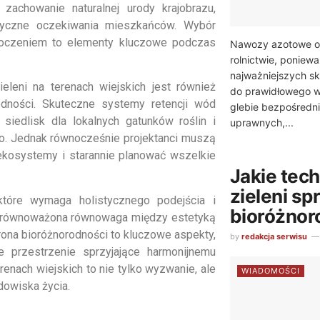
zachowanie naturalnej urody krajobrazu,
aktyczne oczekiwania mieszkańców. Wybór
otoczeniem to elementy kluczowe podczas
Nawozy azotowe od
rolnictwie, poniewa
najważniejszych s
leni na terenach wiejskich jest również
do prawidłowego w
dności. Skuteczne systemy retencji wód
glebie bezpośredni
iedlisk dla lokalnych gatunków roślin i
uprawnych,...
o. Jednak równocześnie projektanci muszą
ekosystemy i starannie planować wszelkie
Jakie tech
zieleni sp
 które wymaga holistycznego podejścia i
bioróżnor
, zrównoważona równowaga między estetyką
rona bioróżnorodności to kluczowe aspekty,
by
redakcja serwisu
e przestrzenie sprzyjające harmonijnemu
renach wiejskich to nie tylko wyzwanie, ale
WIADOMOŚCI
dowiska życia.