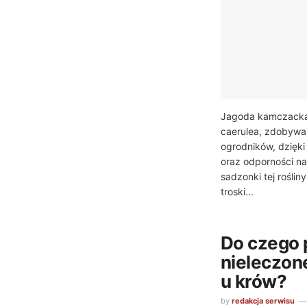
Jagoda kamczacka,
caerulea, zdobywa
ogrodników, dzięk
oraz odporności na
sadzonki tej rośli
troski...
Do czego 
nieleczon
u krów?
by
redakcja serwisu