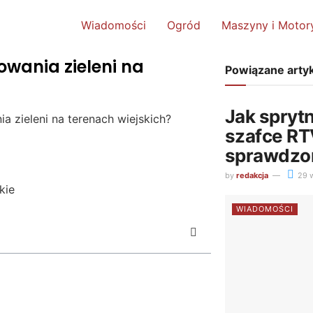
Wiadomości
Ogród
Maszyny i Motor
wania zieleni na
Powiązane arty
Jak sprytn
 zieleni na terenach wiejskich?
szafce RT
sprawdzo
by
redakcja
29 w
WIADOMOŚCI