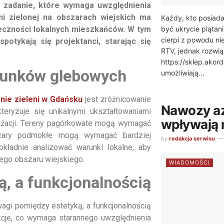
e zadanie, które wymaga uwzględnienia
ni zielonej na obszarach wiejskich ma
Każdy, kto posiada
być ukrycie plątan
łeczności lokalnych mieszkańców. W tym
cierpi z powodu n
potykają się projektanci, starając się
RTV, jednak rozwią
https://sklep.akor
arunków glebowych
umożliwiają...
nie zieleni w Gdańsku
jest zróżnicowanie
Nawozy az
teryzuje się unikalnymi ukształtowaniami
wpływają 
anżacji. Tereny pagórkowate mogą wymagać
bszary podmokłe mogą wymagać bardziej
by
redakcja serwisu
ładnie analizować warunki lokalne, aby
nego obszaru wiejskiego.
WIADOMOŚCI
, a funkcjonalnością
gi pomiędzy estetyką, a funkcjonalnością
nkcje, co wymaga starannego uwzględnienia