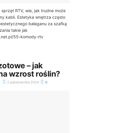
 sprzęt RTV, wie, jak trudne może
iny kabli. Estetyka wnętrza często
ieestetycznego bałaganu za szafką
zania takie jak
d.net.pl/55-komody-rtv
otowe – jak
na wzrost roślin?
2 października 2024
0