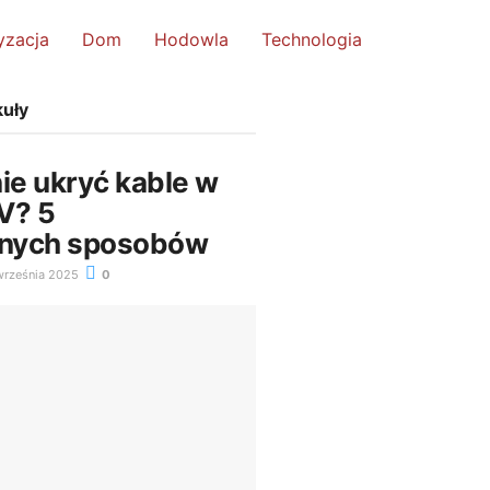
yzacja
Dom
Hodowla
Technologia
kuły
ie ukryć kable w
V? 5
nych sposobów
rześnia 2025
0