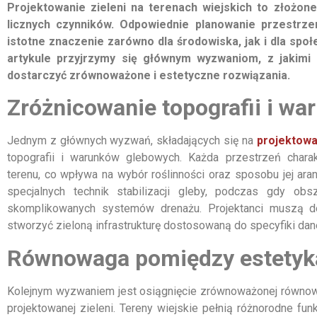
Projektowanie zieleni na terenach wiejskich to złożon
licznych czynników. Odpowiednie planowanie przestrze
istotne znaczenie zarówno dla środowiska, jak i dla spo
artykule przyjrzymy się głównym wyzwaniom, z jakimi s
dostarczyć zrównoważone i estetyczne rozwiązania.
Zróżnicowanie topografii i w
Jednym z głównych wyzwań, składających się na
projektowa
topografii i warunków glebowych. Każda przestrzeń charak
terenu, co wpływa na wybór roślinności oraz sposobu jej ar
specjalnych technik stabilizacji gleby, podczas gdy o
skomplikowanych systemów drenażu. Projektanci muszą dok
stworzyć zieloną infrastrukturę dostosowaną do specyfiki da
Równowaga pomiędzy estetyką
Kolejnym wyzwaniem jest osiągnięcie zrównoważonej równowa
projektowanej zieleni. Tereny wiejskie pełnią różnorodne fu