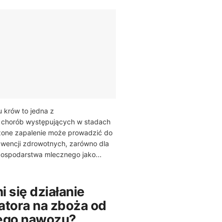
 krów to jedna z
 chorób występujących w stadach
zone zapalenie może prowadzić do
encji zdrowotnych, zarówno dla
 gospodarstwa mlecznego jako...
 się działanie
atora na zboża od
ego nawozu?