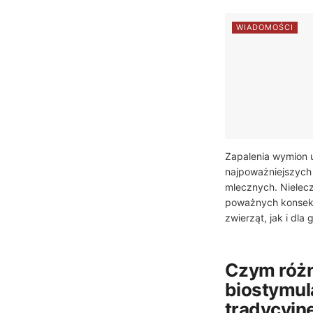
WIADOMOŚCI
Zapalenia wymion u
najpoważniejszych
mlecznych. Nielec
poważnych konsekw
zwierząt, jak i dla
Czym różni
biostymul
tradycyjn