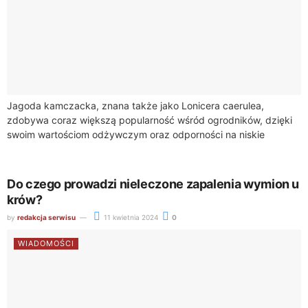
Jagoda kamczacka, znana także jako Lonicera caerulea,
zdobywa coraz większą popularność wśród ogrodników, dzięki
swoim wartościom odżywczym oraz odporności na niskie
temperatury. Młode sadzonki tej rośliny wymagają jednak
specjalnej troski...
Do czego prowadzi nieleczone zapalenia wymion u
krów?
by
redakcja serwisu
11 kwietnia 2024
0
WIADOMOŚCI