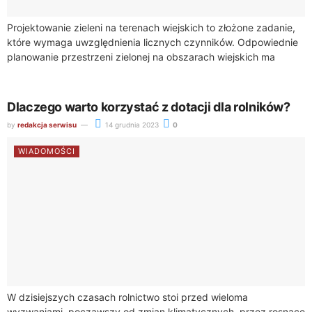
Projektowanie zieleni na terenach wiejskich to złożone zadanie,
które wymaga uwzględnienia licznych czynników. Odpowiednie
planowanie przestrzeni zielonej na obszarach wiejskich ma
istotne znaczenie zarówno dla środowiska, jak i dla
społeczności...
Dlaczego warto korzystać z dotacji dla rolników?
by
redakcja serwisu
14 grudnia 2023
0
WIADOMOŚCI
W dzisiejszych czasach rolnictwo stoi przed wieloma
wyzwaniami, począwszy od zmian klimatycznych, przez rosnące