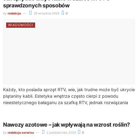
sprawdzonych sposobów
by
redakcja
29 września 2025
0
WIADOMOŚCI
Każdy, kto posiada sprzęt RTV, wie, jak trudne może być ukrycie
plątaniny kabli. Estetyka wnętrza często cierpi z powodu
nieestetycznego bałaganu za szafką RTV, jednak rozwiązania
takie jak https://sklep.akord.net.pl/55-komody-rtv umożliwiają...
Nawozy azotowe – jak wpływają na wzrost roślin?
by
redakcja serwisu
2 października 2024
0