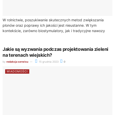
W rolnictwie, poszukiwanie skutecznych metod zwiększania
plonów oraz poprawy ich jakości jest nieustanne. W tym
kontekście, zarówno biostymulatory, jak i tradycyjne nawozy
odgrywają kluczową rolę. Chociaż oba te środki są...
Jakie są wyzwania podczas projektowania zieleni
na terenach wiejskich?
by
redakcja serwisu
15 grudnia 2023
0
WIADOMOŚCI