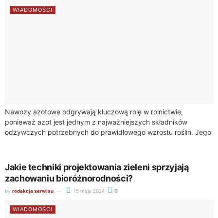
WIADOMOŚCI
Nawozy azotowe odgrywają kluczową rolę w rolnictwie,
ponieważ azot jest jednym z najważniejszych składników
odżywczych potrzebnych do prawidłowego wzrostu roślin. Jego
dostępność w glebie bezpośrednio wpływa na rozwój roślin
uprawnych,...
Jakie techniki projektowania zieleni sprzyjają
zachowaniu bioróżnorodności?
by
redakcja serwisu
15 maja 2024
0
WIADOMOŚCI