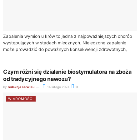
Zapalenia wymion u krów to jedna z najpoważniejszych chorób
występujących w stadach mlecznych. Nieleczone zapalenie
może prowadzić do poważnych konsekwencji zdrowotnych,
zarówno dla zwierząt, jak i dla gospodarstwa mlecznego jako...
Czym różni się działanie biostymulatora na zboża
od tradycyjnego nawozu?
by
redakcja serwisu
14 lutego 2024
0
WIADOMOŚCI