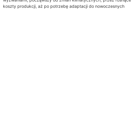
koszty produkcji, aż po potrzebę adaptacji do nowoczesnych
technologii. W tym kontekście, dotacje dla rolników nabierają...