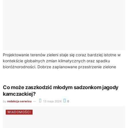
Projektowanie terenów zieleni staje się coraz bardziej istotne w
kontekście globalnych zmian klimatycznych oraz spadku
bioróżnorodności. Dobrze zaplanowane przestrzenie zielone
mogą znacząco przyczynić się do zachowania i nawet
wzmocnienia bioróżnorodności,...
Co może zaszkodzić młodym sadzonkom jagody
kamczackiej?
by
redakcja serwisu
13 maja 2024
0
WIADOMOŚCI