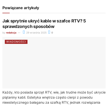
Powiązane artykuły
Jak sprytnie ukryć kable w szafce RTV? 5
sprawdzonych sposobów
by
redakcja
29 września 2025
0
WIADOMOŚCI
Każdy, kto posiada sprzęt RTV, wie, jak trudne może być ukrycie
plątaniny kabli. Estetyka wnętrza często cierpi z powodu
nieestetycznego bałaganu za szafką RTV, jednak rozwiązania
takie jak https://sklep.akord.net.pl/55-komody-rtv umożliwiają...