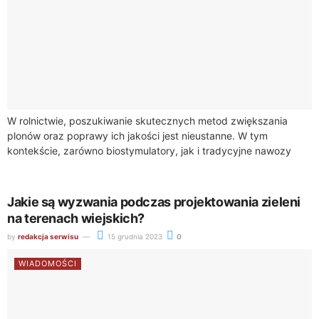
W rolnictwie, poszukiwanie skutecznych metod zwiększania
plonów oraz poprawy ich jakości jest nieustanne. W tym
kontekście, zarówno biostymulatory, jak i tradycyjne nawozy
odgrywają kluczową rolę. Chociaż oba te środki są...
Jakie są wyzwania podczas projektowania zieleni
na terenach wiejskich?
by
redakcja serwisu
15 grudnia 2023
0
WIADOMOŚCI