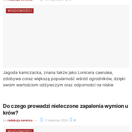
WIADOMOŚCI
Jagoda kamczacka, znana także jako Lonicera caerulea,
zdobywa coraz większą popularność wśród ogrodników, dzięki
swoim wartościom odżywczym oraz odporności na niskie
temperatury. Młode sadzonki tej rośliny wymagają jednak
specjalnej troski...
Do czego prowadzi nieleczone zapalenia wymion u
krów?
by
redakcja serwisu
11 kwietnia 2024
0
WIADOMOŚCI