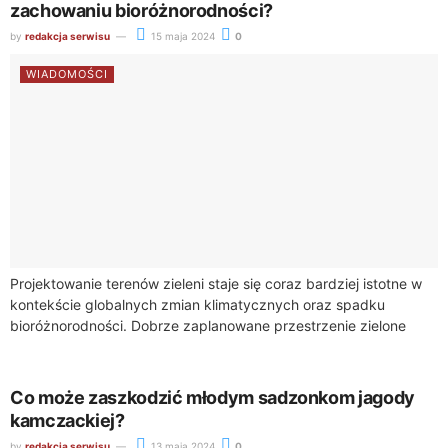
zachowaniu bioróżnorodności?
by
redakcja serwisu
15 maja 2024
0
WIADOMOŚCI
Projektowanie terenów zieleni staje się coraz bardziej istotne w
kontekście globalnych zmian klimatycznych oraz spadku
bioróżnorodności. Dobrze zaplanowane przestrzenie zielone
mogą znacząco przyczynić się do zachowania i nawet
wzmocnienia bioróżnorodności,...
Co może zaszkodzić młodym sadzonkom jagody
kamczackiej?
by
redakcja serwisu
13 maja 2024
0