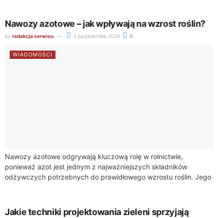
Nawozy azotowe – jak wpływają na wzrost roślin?
by
redakcja serwisu
2 października 2024
0
WIADOMOŚCI
Nawozy azotowe odgrywają kluczową rolę w rolnictwie,
ponieważ azot jest jednym z najważniejszych składników
odżywczych potrzebnych do prawidłowego wzrostu roślin. Jego
dostępność w glebie bezpośrednio wpływa na rozwój roślin
uprawnych,...
Jakie techniki projektowania zieleni sprzyjają