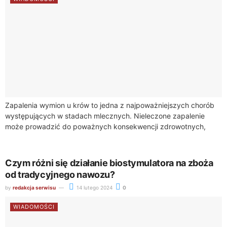
Zapalenia wymion u krów to jedna z najpoważniejszych chorób
występujących w stadach mlecznych. Nieleczone zapalenie
może prowadzić do poważnych konsekwencji zdrowotnych,
zarówno dla zwierząt, jak i dla gospodarstwa mlecznego jako...
Czym różni się działanie biostymulatora na zboża
od tradycyjnego nawozu?
by
redakcja serwisu
14 lutego 2024
0
WIADOMOŚCI