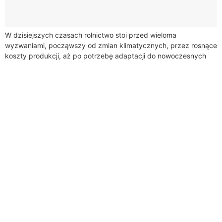
W dzisiejszych czasach rolnictwo stoi przed wieloma
wyzwaniami, począwszy od zmian klimatycznych, przez rosnące
koszty produkcji, aż po potrzebę adaptacji do nowoczesnych
technologii. W tym kontekście, dotacje dla rolników nabierają...