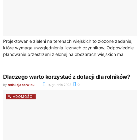
Projektowanie zieleni na terenach wiejskich to złożone zadanie,
które wymaga uwzględnienia licznych czynników. Odpowiednie
planowanie przestrzeni zielonej na obszarach wiejskich ma
istotne znaczenie zarówno dla środowiska, jak i dla
społeczności...
Dlaczego warto korzystać z dotacji dla rolników?
by
redakcja serwisu
14 grudnia 2023
0
WIADOMOŚCI