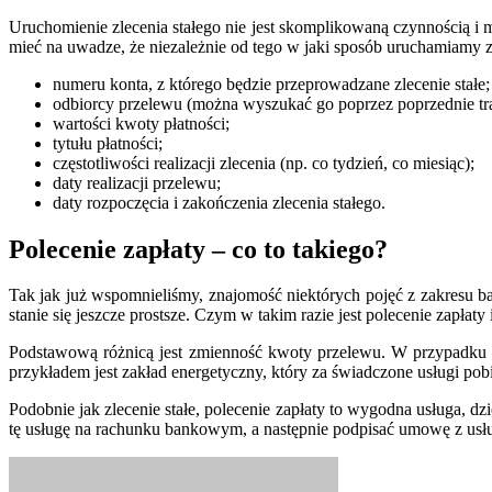
Uruchomienie zlecenia stałego nie jest skomplikowaną czynnością i 
mieć na uwadze, że niezależnie od tego w jaki sposób uruchamiamy 
numeru konta, z którego będzie przeprowadzane zlecenie stałe;
odbiorcy przelewu (można wyszukać go poprzez poprzednie tra
wartości kwoty płatności;
tytułu płatności;
częstotliwości realizacji zlecenia (np. co tydzień, co miesiąc);
daty realizacji przelewu;
daty rozpoczęcia i zakończenia zlecenia stałego.
Polecenie zapłaty – co to takiego?
Tak jak już wspomnieliśmy, znajomość niektórych pojęć z zakresu 
stanie się jeszcze prostsze. Czym w takim razie jest polecenie zapłaty 
Podstawową różnicą jest zmienność kwoty przelewu. W przypadku 
przykładem jest zakład energetyczny, który za świadczone usługi pobi
Podobnie jak zlecenie stałe, polecenie zapłaty to wygodna usługa, d
tę usługę na rachunku bankowym, a następnie podpisać umowę z usłu