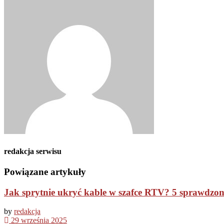
redakcja serwisu
Powiązane artykuły
Jak sprytnie ukryć kable w szafce RTV? 5 sprawdzo
by
redakcja
29 września 2025