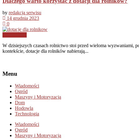
Dlaczego warto korzystać z dotacji dla rolników?
by
redakcja serwisu
14 grudnia 2023
0
Wiadomości
W dzisiejszych czasach rolnictwo stoi przed wieloma wyzwaniami, p
kontekście, dotacje dla rolników nabierają...
Menu
Wiadomości
Ogród
Maszyny i Motoryzacja
Dom
Hodowla
Technologia
Wiadomości
Ogród
Maszyny i Motoryzacja