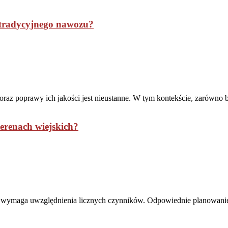
d tradycyjnego nawozu?
az poprawy ich jakości jest nieustanne. W tym kontekście, zarówno b
terenach wiejskich?
óre wymaga uwzględnienia licznych czynników. Odpowiednie planowanie p