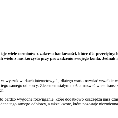
tnieje wiele terminów z zakresu bankowości, które dla przeciętny
rych wielu z nas korzysta przy prowadzeniu swojego konta. Jednak n
ię w wyszukiwarkach internetowych, dlatego warto rozwiać wszelkie wąt
 tego samego odbiorcy. Zleceniem stałym można nazwać wiele transakc
ch.
t to bardzo wygodne rozwiązanie, które dodatkowo oszczędza nasz cza
ane tego samego odbiorcy, a także kwotę, która pozostaje niezmienna,