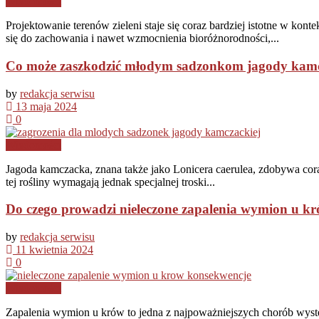
Wiadomości
Projektowanie terenów zieleni staje się coraz bardziej istotne w ko
się do zachowania i nawet wzmocnienia bioróżnorodności,...
Co może zaszkodzić młodym sadzonkom jagody kamc
by
redakcja serwisu
13 maja 2024
0
Wiadomości
Jagoda kamczacka, znana także jako Lonicera caerulea, zdobywa co
tej rośliny wymagają jednak specjalnej troski...
Do czego prowadzi nieleczone zapalenia wymion u k
by
redakcja serwisu
11 kwietnia 2024
0
Wiadomości
Zapalenia wymion u krów to jedna z najpoważniejszych chorób wyst