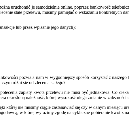
można uruchomić je samodzielnie online, poprzez bankowość telefonicz
zlecenie stałe przelewu, musimy pamiętać o wskazaniu konkretnych da
nsakcje lub przez wpisanie jego danych);
bankowości pozwala nam w wygodniejszy sposób korzystać z naszego ko
i czym różni się od zlecenia stałego?
polecenia zapłaty kwota przelewu nie musi być jednakowa. Co cieka
era określoną należność, której wysokość ulega zmianie w zależności o
zięki której nie musimy ciągle zastanawiać się czy w danym miesiącu ur
godawcą, w której wyrazimy zgodę na cykliczne pobieranie kwot z na