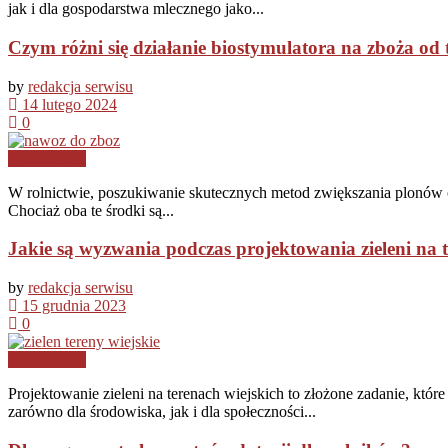
jak i dla gospodarstwa mlecznego jako...
Czym różni się działanie biostymulatora na zboża o
by
redakcja serwisu
14 lutego 2024
0
Wiadomości
W rolnictwie, poszukiwanie skutecznych metod zwiększania plonów or
Chociaż oba te środki są...
Jakie są wyzwania podczas projektowania zieleni na 
by
redakcja serwisu
15 grudnia 2023
0
Wiadomości
Projektowanie zieleni na terenach wiejskich to złożone zadanie, kt
zarówno dla środowiska, jak i dla społeczności...