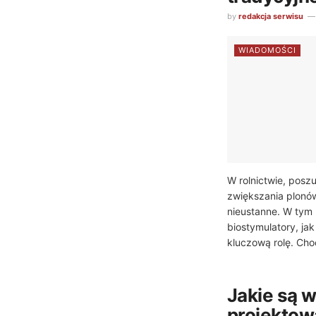
by
redakcja serwisu
WIADOMOŚCI
W rolnictwie, pos
zwiększania plonów
nieustanne. W tym
biostymulatory, ja
kluczową rolę. Choc
Jakie są 
projektowa