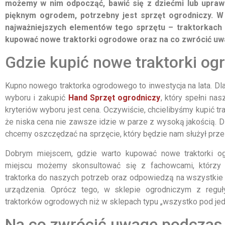
możemy w nim odpocząć, bawić się z dziećmi lub uprawi
pięknym ogrodem, potrzebny jest sprzęt ogrodniczy. W
najważniejszych elementów tego sprzętu – traktorkach
kupować nowe traktorki ogrodowe oraz na co zwrócić u
Gdzie kupić nowe traktorki o
Kupno nowego traktorka ogrodowego to inwestycja na lata. Dl
wyboru i zakupić
Hand Sprzęt ogrodniczy
, który spełni na
kryteriów wyboru jest cena. Oczywiście, chcielibyśmy kupić trak
że niska cena nie zawsze idzie w parze z wysoką jakością. D
chcemy oszczędzać na sprzęcie, który będzie nam służył przez
Dobrym miejscem, gdzie warto kupować nowe traktorki o
miejscu możemy skonsultować się z fachowcami, którz
traktorka do naszych potrzeb oraz odpowiedzą na wszystkie 
urządzenia. Oprócz tego, w sklepie ogrodniczym z reg
traktorków ogrodowych niż w sklepach typu „wszystko pod je
Na co zwrócić uwagę podczas 