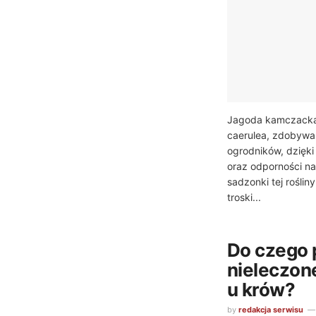
Jagoda kamczacka,
caerulea, zdobywa
ogrodników, dzięk
oraz odporności na
sadzonki tej rośli
troski...
Do czego 
nieleczon
u krów?
by
redakcja serwisu