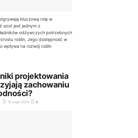
grywają kluczową rolę w
ż azot jest jednym z
kładników odżywczych potrzebnych
zrostu roślin. Jego dostępność w
o wpływa na rozwój roślin
niki projektowania
rzyjają zachowaniu
odności?
15 maja 2024
0