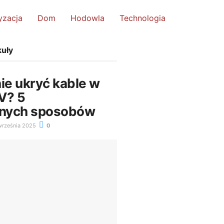
yzacja
Dom
Hodowla
Technologia
kuły
ie ukryć kable w
V? 5
nych sposobów
rześnia 2025
0