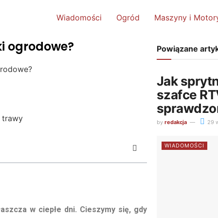
Wiadomości
Ogród
Maszyny i Motor
ki ogrodowe?
Powiązane arty
grodowe?
Jak sprytn
szafce RT
sprawdzo
by
redakcja
29 w
WIADOMOŚCI
aszcza w ciepłe dni. Cieszymy się, gdy