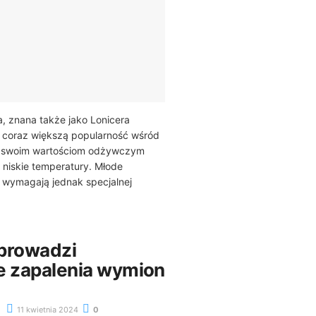
 znana także jako Lonicera
 coraz większą popularność wśród
i swoim wartościom odżywczym
 niskie temperatury. Młode
ny wymagają jednak specjalnej
prowadzi
e zapalenia wymion
11 kwietnia 2024
0