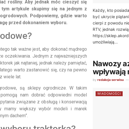
ać rośliny. Aby jednak móc cieszyć się
 tym artykule skupimy się na jednym z
Każdy, kto posiada
 ogrodowych. Podpowiemy, gdzie warto
być ukrycie plątan
wagę przed dokonaniem wyboru.
cierpi z powodu n
RTV, jednak rozwią
grodowe?
https://sklep.akor
umożliwiają...
atego tak ważne jest, aby dokonać mądrego
sze oczekiwania. Jednym z najważniejszych
Nawozy az
torek jak najtaniej, jednak należy pamiętać,
wpływają 
latego warto zastanowić się, czy na pewno
 wiele lat.
by
redakcja serwisu
grodowe, są sklepy ogrodnicze. W takim
WIADOMOŚCI
y pomogą nam dobrać odpowiedni model
pytania związane z obsługą i konserwacją
uły mamy większy wybór modeli i marek
dnym dachem”.
wyboru traktorka?