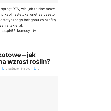
 sprzęt RTV, wie, jak trudne może
iny kabli. Estetyka wnętrza często
ieestetycznego bałaganu za szafką
zania takie jak
d.net.pl/55-komody-rtv
otowe – jak
na wzrost roślin?
2 października 2024
0