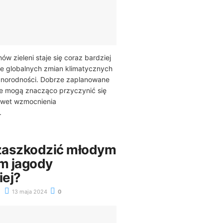
ów zieleni staje się coraz bardziej
ie globalnych zmian klimatycznych
żnorodności. Dobrze zaplanowane
ne mogą znacząco przyczynić się
awet wzmocnienia
.
zaszkodzić młodym
m jagody
ej?
13 maja 2024
0