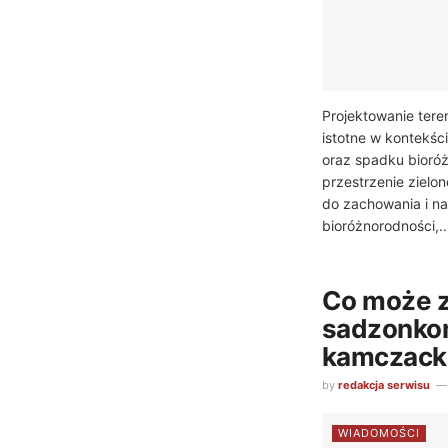
Projektowanie teren
istotne w kontekśc
oraz spadku bioró
przestrzenie zielo
do zachowania i n
bioróżnorodności,..
Co może 
sadzonko
kamczacki
by
redakcja serwisu
WIADOMOŚCI