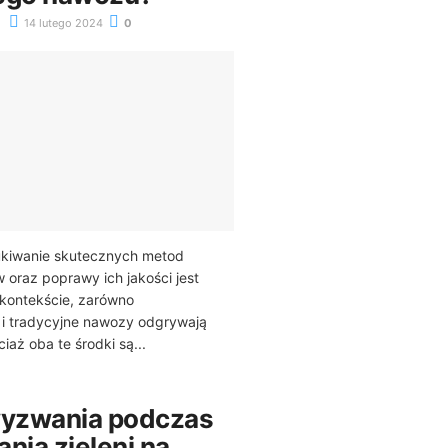
14 lutego 2024
0
zukiwanie skutecznych metod
 oraz poprawy ich jakości jest
 kontekście, zarówno
k i tradycyjne nawozy odgrywają
iaż oba te środki są...
wyzwania podczas
nia zieleni na