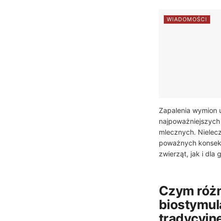
WIADOMOŚCI
Zapalenia wymion u
najpoważniejszych
mlecznych. Nielec
poważnych konsekw
zwierząt, jak i dla
Czym różni
biostymul
tradycyjn