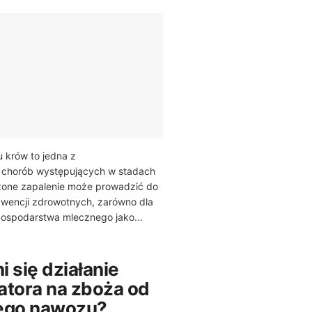
 krów to jedna z
 chorób występujących w stadach
zone zapalenie może prowadzić do
encji zdrowotnych, zarówno dla
 gospodarstwa mlecznego jako...
 się działanie
atora na zboża od
ego nawozu?