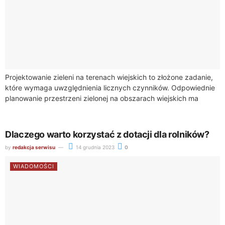
Projektowanie zieleni na terenach wiejskich to złożone zadanie,
które wymaga uwzględnienia licznych czynników. Odpowiednie
planowanie przestrzeni zielonej na obszarach wiejskich ma
istotne znaczenie zarówno dla środowiska, jak i dla
społeczności...
Dlaczego warto korzystać z dotacji dla rolników?
by
redakcja serwisu
14 grudnia 2023
0
WIADOMOŚCI