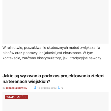
W rolnictwie, poszukiwanie skutecznych metod zwiększania
plonów oraz poprawy ich jakości jest nieustanne. W tym
kontekście, zarówno biostymulatory, jak i tradycyjne nawozy
odgrywają kluczową rolę. Chociaż oba te środki są...
Jakie są wyzwania podczas projektowania zieleni
na terenach wiejskich?
by
redakcja serwisu
15 grudnia 2023
0
WIADOMOŚCI