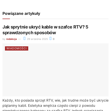
Powiązane artykuły
Jak sprytnie ukryć kable w szafce RTV? 5
sprawdzonych sposobów
by
redakcja
29 września 2025
0
WIADOMOŚCI
Każdy, kto posiada sprzęt RTV, wie, jak trudne może być ukrycie
plątaniny kabli. Estetyka wnętrza często cierpi z powodu
nieestetycznego bałaganu za szafką RTV, jednak rozwiązania