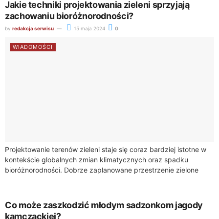
Jakie techniki projektowania zieleni sprzyjają
zachowaniu bioróżnorodności?
by
redakcja serwisu
15 maja 2024
0
WIADOMOŚCI
Projektowanie terenów zieleni staje się coraz bardziej istotne w
kontekście globalnych zmian klimatycznych oraz spadku
bioróżnorodności. Dobrze zaplanowane przestrzenie zielone
mogą znacząco przyczynić się do zachowania i nawet
wzmocnienia bioróżnorodności,...
Co może zaszkodzić młodym sadzonkom jagody
kamczackiej?