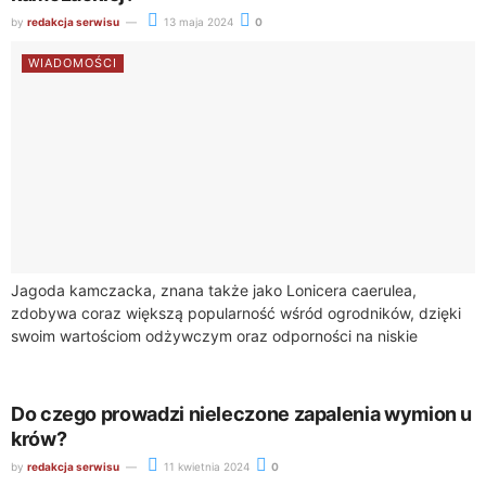
by
redakcja serwisu
13 maja 2024
0
WIADOMOŚCI
Jagoda kamczacka, znana także jako Lonicera caerulea,
zdobywa coraz większą popularność wśród ogrodników, dzięki
swoim wartościom odżywczym oraz odporności na niskie
temperatury. Młode sadzonki tej rośliny wymagają jednak
specjalnej troski...
Do czego prowadzi nieleczone zapalenia wymion u
krów?
by
redakcja serwisu
11 kwietnia 2024
0