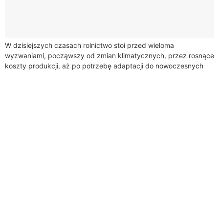
W dzisiejszych czasach rolnictwo stoi przed wieloma
wyzwaniami, począwszy od zmian klimatycznych, przez rosnące
koszty produkcji, aż po potrzebę adaptacji do nowoczesnych
technologii. W tym kontekście, dotacje dla rolników nabierają...