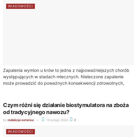
WIADOMOŚCI
Zapalenia wymion u krów to jedna z najpoważniejszych chorób
występujących w stadach mlecznych. Nieleczone zapalenie
może prowadzić do poważnych konsekwencji zdrowotnych,
zarówno dla zwierząt, jak i dla gospodarstwa mlecznego jako...
Czym różni się działanie biostymulatora na zboża
od tradycyjnego nawozu?
by
redakcja serwisu
14 lutego 2024
0
WIADOMOŚCI