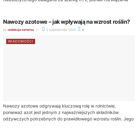
takie jak https://sklep.akord.net.pl/55-komody-rtv umożliwiają...
Nawozy azotowe – jak wpływają na wzrost roślin?
by
redakcja serwisu
2 października 2024
0
WIADOMOŚCI
Nawozy azotowe odgrywają kluczową rolę w rolnictwie,
ponieważ azot jest jednym z najważniejszych składników
odżywczych potrzebnych do prawidłowego wzrostu roślin. Jego
dostępność w glebie bezpośrednio wpływa na rozwój roślin
uprawnych,...