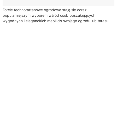
Fotele technorattanowe ogrodowe stają się coraz
popularniejszym wyborem wśród osób poszukujących
wygodnych i eleganckich mebli do swojego ogrodu lub tarasu.
Są to meble wykonane z technorattanu, czyli syntetycznego
tworzywa, które...