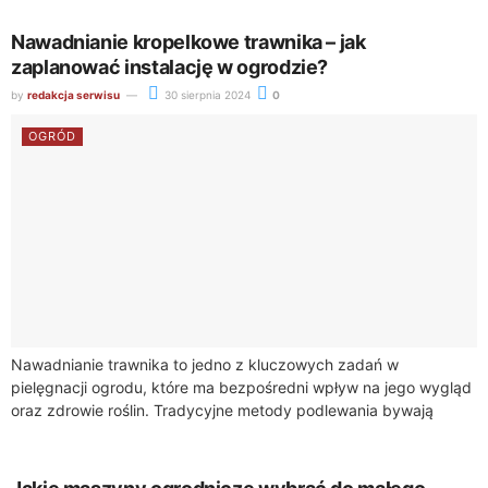
właściwych elementów ma kluczowe...
Nawadnianie kropelkowe trawnika – jak
zaplanować instalację w ogrodzie?
by
redakcja serwisu
30 sierpnia 2024
0
OGRÓD
Nawadnianie trawnika to jedno z kluczowych zadań w
pielęgnacji ogrodu, które ma bezpośredni wpływ na jego wygląd
oraz zdrowie roślin. Tradycyjne metody podlewania bywają
jednak nieefektywne, zwłaszcza w przypadku dużych...