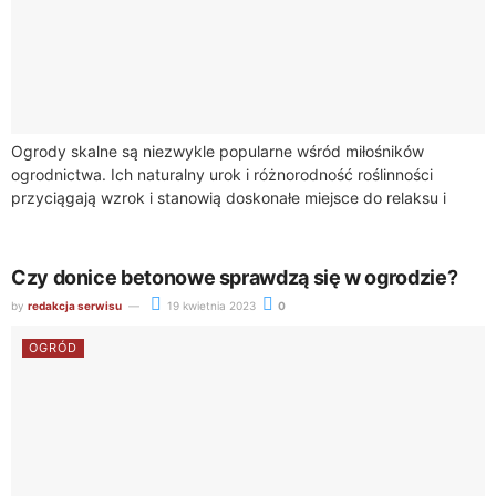
Ogrody skalne są niezwykle popularne wśród miłośników
ogrodnictwa. Ich naturalny urok i różnorodność roślinności
przyciągają wzrok i stanowią doskonałe miejsce do relaksu i
wypoczynku. Jeśli rozważasz stworzenie takiego ogrodu,
warto...
Czy donice betonowe sprawdzą się w ogrodzie?
by
redakcja serwisu
19 kwietnia 2023
0
OGRÓD