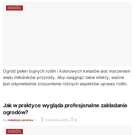
OGRÓD
Ogród pełen bujnych roślin i kolorowych kwiatów jest marzeniem
wielu miłośników przyrody. Aby osiągnąć takie efekty, ważne
jest odpowiednie zrozumienie różnych aspektów uprawy roślin.
Jednym z interesujących elementów są nasiona...
Jak w praktyce wygląda profesjonalne zakładanie
ogrodów?
by
redakcja serwisu
9 czerwca 2023
0
OGRÓD