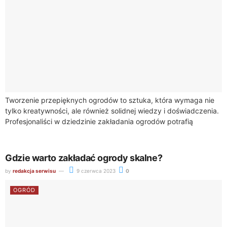
Tworzenie przepięknych ogrodów to sztuka, która wymaga nie
tylko kreatywności, ale również solidnej wiedzy i doświadczenia.
Profesjonaliści w dziedzinie zakładania ogrodów potrafią
przekształcić zwykłą przestrzeń na zewnątrz w raj pełen...
Gdzie warto zakładać ogrody skalne?
by
redakcja serwisu
9 czerwca 2023
0
OGRÓD