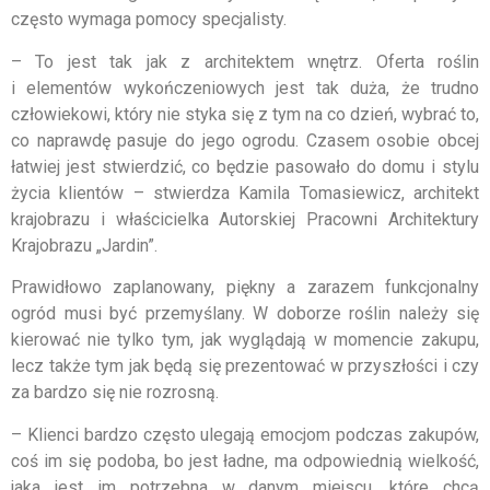
często wymaga pomocy specjalisty.
– To jest tak jak z architektem wnętrz. Oferta roślin
i elementów wykończeniowych jest tak duża, że trudno
człowiekowi, który nie styka się z tym na co dzień, wybrać to,
co naprawdę pasuje do jego ogrodu. Czasem osobie obcej
łatwiej jest stwierdzić, co będzie pasowało do domu i stylu
życia klientów – stwierdza Kamila Tomasiewicz, architekt
krajobrazu i właścicielka Autorskiej Pracowni Architektury
Krajobrazu „Jardin”.
Prawidłowo zaplanowany, piękny a zarazem funkcjonalny
ogród musi być przemyślany. W doborze roślin należy się
kierować nie tylko tym, jak wyglądają w momencie zakupu,
lecz także tym jak będą się prezentować w przyszłości i czy
za bardzo się nie rozrosną.
– Klienci bardzo często ulegają emocjom podczas zakupów,
coś im się podoba, bo jest ładne, ma odpowiednią wielkość,
jaka jest im potrzebna w danym miejscu, które chcą