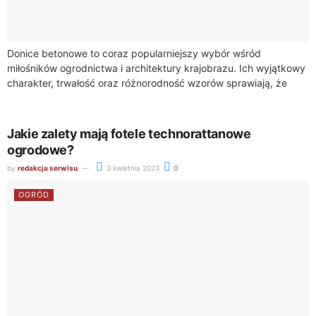
Donice betonowe to coraz popularniejszy wybór wśród
miłośników ogrodnictwa i architektury krajobrazu. Ich wyjątkowy
charakter, trwałość oraz różnorodność wzorów sprawiają, że
stanowią doskonałe rozwiązanie zarówno dla nowoczesnych, jak
i tradycyjnych...
Jakie zalety mają fotele technorattanowe
ogrodowe?
by
redakcja serwisu
3 kwietnia 2023
0
OGRÓD