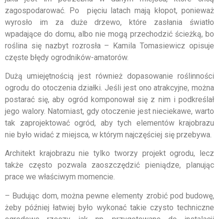
zagospodarować. Po pięciu latach mają kłopot, ponieważ
wyrosło im za duże drzewo, które zasłania światło
wpadające do domu, albo nie mogą przechodzić ścieżką, bo
roślina się nazbyt rozrosła – Kamila Tomasiewicz opisuje
częste błędy ogrodników-amatorów.
Dużą umiejętnością jest również dopasowanie roślinności
ogrodu do otoczenia działki. Jeśli jest ono atrakcyjne, można
postarać się, aby ogród komponował się z nim i podkreślał
jego walory. Natomiast, gdy otoczenie jest nieciekawe, warto
tak zaprojektować ogród, aby tych elementów krajobrazu
nie było widać z miejsca, w którym najczęściej się przebywa.
Architekt krajobrazu nie tylko tworzy projekt ogrodu, lecz
także często pozwala zaoszczędzić pieniądze, planując
prace we właściwym momencie.
– Budując dom, można pewne elementy zrobić pod budowę,
żeby później łatwiej było wykonać takie czysto techniczne