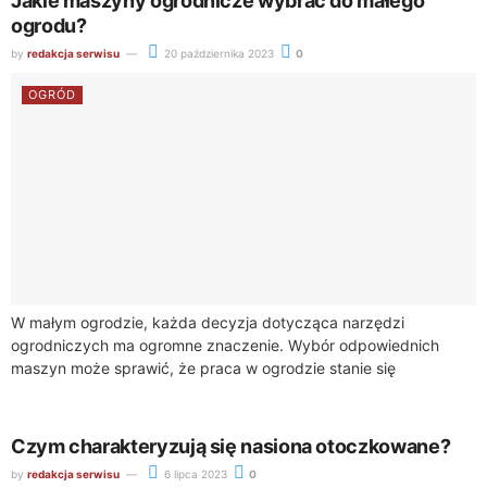
Jakie maszyny ogrodnicze wybrać do małego
ogrodu?
by
redakcja serwisu
20 października 2023
0
OGRÓD
W małym ogrodzie, każda decyzja dotycząca narzędzi
ogrodniczych ma ogromne znaczenie. Wybór odpowiednich
maszyn może sprawić, że praca w ogrodzie stanie się
przyjemnością, a efekty będą imponujące. W tym artykule...
Czym charakteryzują się nasiona otoczkowane?
by
redakcja serwisu
6 lipca 2023
0