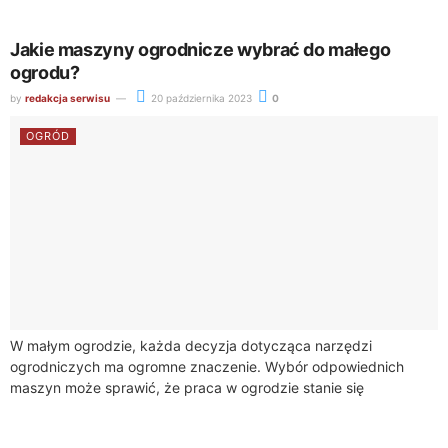
Jakie maszyny ogrodnicze wybrać do małego
ogrodu?
by
redakcja serwisu
20 października 2023
0
OGRÓD
W małym ogrodzie, każda decyzja dotycząca narzędzi
ogrodniczych ma ogromne znaczenie. Wybór odpowiednich
maszyn może sprawić, że praca w ogrodzie stanie się
przyjemnością, a efekty będą imponujące. W tym artykule...