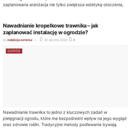
zaplanowana aranżacja nie tylko zwiększa estetykę otoczenia,
ale również wpływa na funkcjonalność przestrzeni. Wybór
właściwych elementów ma kluczowe...
Nawadnianie kropelkowe trawnika – jak
zaplanować instalację w ogrodzie?
by
redakcja serwisu
30 sierpnia 2024
0
OGRÓD
Nawadnianie trawnika to jedno z kluczowych zadań w
pielęgnacji ogrodu, które ma bezpośredni wpływ na jego wygląd
oraz zdrowie roślin. Tradycyjne metody podlewania bywają
jednak nieefektywne, zwłaszcza w przypadku dużych...