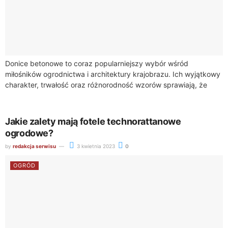
Donice betonowe to coraz popularniejszy wybór wśród
miłośników ogrodnictwa i architektury krajobrazu. Ich wyjątkowy
charakter, trwałość oraz różnorodność wzorów sprawiają, że
stanowią doskonałe rozwiązanie zarówno dla nowoczesnych, jak
i tradycyjnych...
Jakie zalety mają fotele technorattanowe
ogrodowe?
by
redakcja serwisu
3 kwietnia 2023
0
OGRÓD