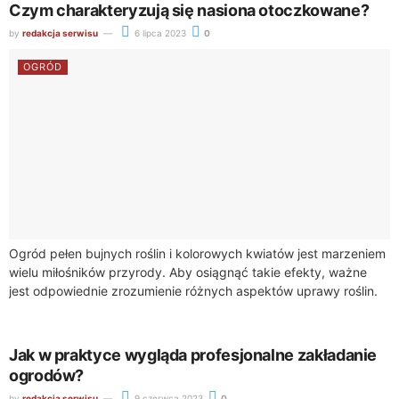
Czym charakteryzują się nasiona otoczkowane?
by
redakcja serwisu
6 lipca 2023
0
OGRÓD
Ogród pełen bujnych roślin i kolorowych kwiatów jest marzeniem
wielu miłośników przyrody. Aby osiągnąć takie efekty, ważne
jest odpowiednie zrozumienie różnych aspektów uprawy roślin.
Jednym z interesujących elementów są nasiona...
Jak w praktyce wygląda profesjonalne zakładanie
ogrodów?
by
redakcja serwisu
9 czerwca 2023
0