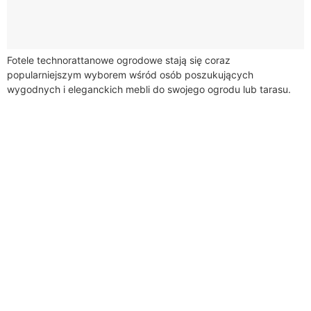
Fotele technorattanowe ogrodowe stają się coraz
popularniejszym wyborem wśród osób poszukujących
wygodnych i eleganckich mebli do swojego ogrodu lub tarasu.
Są to meble wykonane z technorattanu, czyli syntetycznego
tworzywa, które...