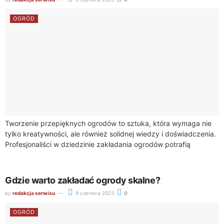
OGRÓD
Tworzenie przepięknych ogrodów to sztuka, która wymaga nie
tylko kreatywności, ale również solidnej wiedzy i doświadczenia.
Profesjonaliści w dziedzinie zakładania ogrodów potrafią
przekształcić zwykłą przestrzeń na zewnątrz w raj pełen...
Gdzie warto zakładać ogrody skalne?
by
redakcja serwisu
9 czerwca 2023
0
OGRÓD