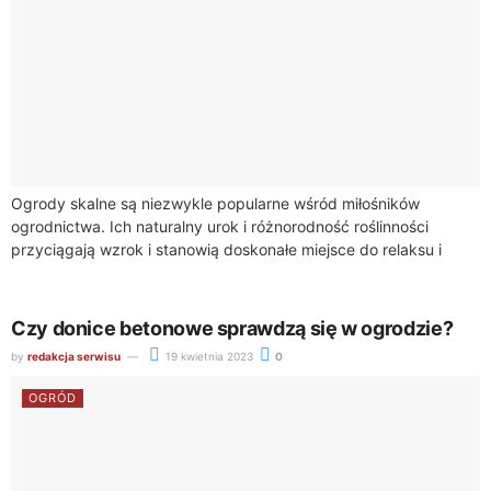
Ogrody skalne są niezwykle popularne wśród miłośników
ogrodnictwa. Ich naturalny urok i różnorodność roślinności
przyciągają wzrok i stanowią doskonałe miejsce do relaksu i
wypoczynku. Jeśli rozważasz stworzenie takiego ogrodu,
warto...
Czy donice betonowe sprawdzą się w ogrodzie?
by
redakcja serwisu
19 kwietnia 2023
0
OGRÓD