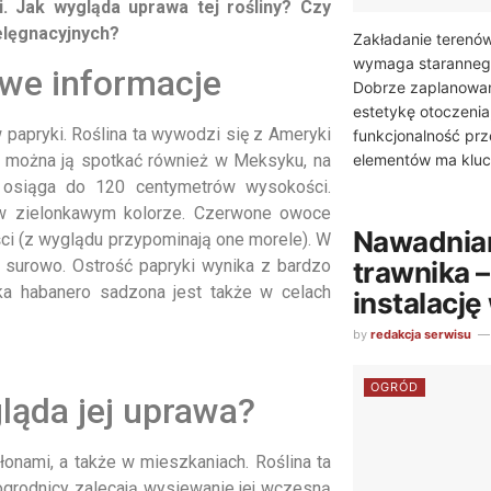
. Jak wygląda uprawa tej rośliny? Czy
elęgnacyjnych?
Zakładanie terenów
wymaga starannego
we informacje
Dobrze zaplanowan
estetykę otoczenia
 papryki. Roślina ta wywodzi się z Ameryki
funkcjonalność prz
elementów ma kluc
ie można ją spotkać również w Meksyku, na
h osiąga do 120 centymetrów wysokości.
mi w zielonkawym kolorze. Czerwone owoce
Nawadnian
ści (z wyglądu przypominają one morele). W
trawnika 
 surowo. Ostrość papryki wynika z bardzo
ka habanero sadzona jest także w celach
instalację
by
redakcja serwisu
OGRÓD
ląda jej uprawa?
nami, a także w mieszkaniach. Roślina ta
grodnicy zalecają wysiewanie jej wczesną