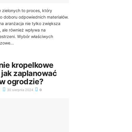
 zielonych to proces, który
 doboru odpowiednich materiałów.
a aranżacja nie tylko zwiększa
, ale również wpływa na
estrzeni. Wybór właściwych
zowe...
ie kropelkowe
– jak zaplanować
 w ogrodzie?
30 sierpnia 2024
0