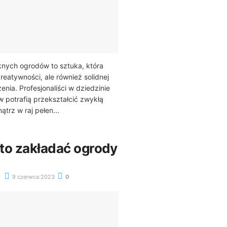
knych ogrodów to sztuka, która
reatywności, ale również solidnej
nia. Profesjonaliści w dziedzinie
 potrafią przekształcić zwykłą
trz w raj pełen...
to zakładać ogrody
9 czerwca 2023
0