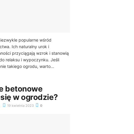
niezwykle popularne wśród
twa. Ich naturalny urok i
nności przyciągają wzrok i stanowią
do relaksu i wypoczynku. Jeśli
ie takiego ogrodu, warto...
ce betonowe
się w ogrodzie?
19 kwietnia 2023
0