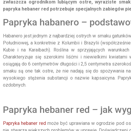
zwłaszcza ogrodnikom lubiącym ostre, wyraziste smaki
papryka hebaner red potrzebuje specjalnych zabiegów pi
Papryka habanero – podstawo
Habanero jest jednym z najbardziej ostrych w smaku gatunków
Południowej, a konkretnie z Kolumbii i Brazylii (współcześn
Kubie i na Karaibach). Roślina w sprzyjających warunkac
Charakteryzuje się szerokimi liśćmi i niewielkimi kwiata
osiągają do 6 centymetrów długości i 2,5 centymetra szeroko
smaku są one tak ostre, że nie nadają się do spożywania na
wysokiego stężenia substancji o nazwie kapsaicyna. Papry
ozdobnych.
Papryka hebaner red – jak wyg
Papryka hebaner red
może być uprawiana w ogrodzie pod osło
nie stwarza większych problemów w uprawie. Doświadczeni o