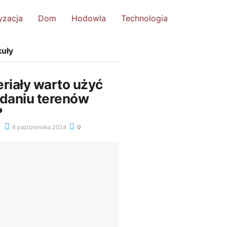
yzacja
Dom
Hodowla
Technologia
kuły
eriały warto użyć
adaniu terenów
?
8 października 2024
0