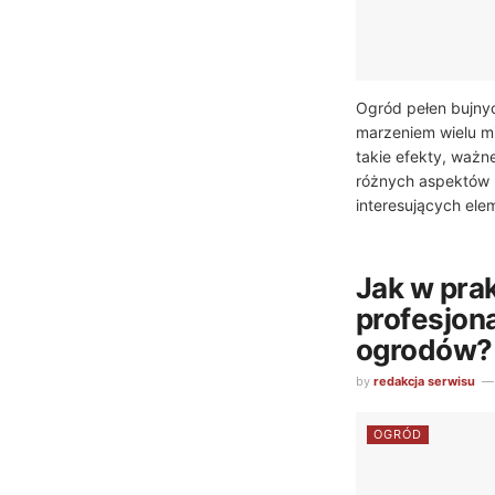
Ogród pełen bujnyc
marzeniem wielu m
takie efekty, ważn
różnych aspektów 
interesujących ele
Jak w pra
profesjon
ogrodów?
by
redakcja serwisu
OGRÓD