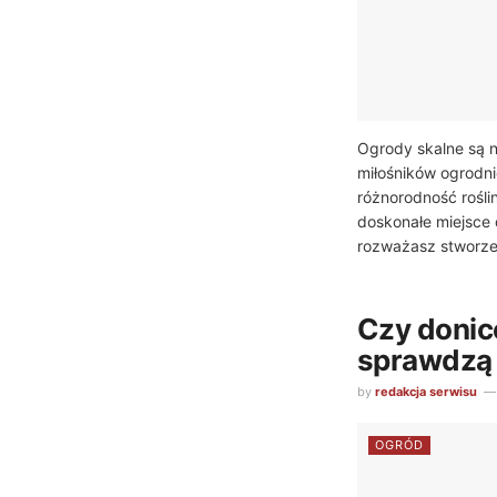
Ogrody skalne są 
miłośników ogrodnic
różnorodność rośli
doskonałe miejsce 
rozważasz stworzen
Czy doni
sprawdzą 
by
redakcja serwisu
OGRÓD