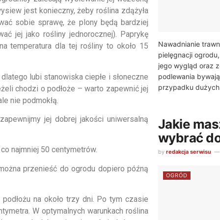
wysiew jest konieczny, żeby roślina zdążyła
ać sobie sprawę, że plony będą bardziej
ać jej jako rośliny jednorocznej). Paprykę
Nawadnianie trawn
a temperatura dla tej rośliny to około 15
pielęgnacji ogrodu
jego wygląd oraz z
 dlatego lubi stanowiska ciepłe i słoneczne
podlewania bywają
przypadku dużych.
żeli chodzi o podłoże – warto zapewnić jej
ale nie podmokłą.
apewnijmy jej dobrej jakości uniwersalną
Jakie mas
wybrać do
 co najmniej 50 centymetrów.
by
redakcja serwisu
 można przenieść do ogrodu dopiero późną
OGRÓD
podłożu na około trzy dni. Po tym czasie
tymetra. W optymalnych warunkach roślina