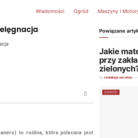
Wiadomości
Ogród
Maszyny i Motor
ielęgnacja
Powiązane arty
acja
Jakie mat
przy zakł
zielonych
by
redakcja serwisu
OGRÓD
nero) to roślina, która polecana jest