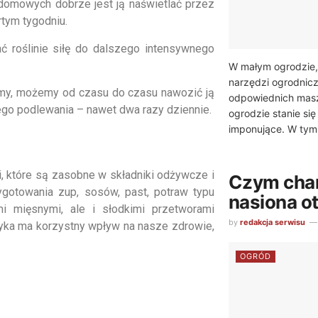
domowych dobrze jest ją naświetlać przez
rtym tygodniu.
ć roślinie siłę do dalszego intensywnego
W małym ogrodzie,
narzędzi ogrodnic
emy, możemy od czasu do czasu nawozić ją
odpowiednich masz
ego podlewania – nawet dwa razy dziennie.
ogrodzie stanie si
imponujące. W tym 
, które są zasobne w składniki odżywcze i
Czym char
ygotowania zup, sosów, past, potraw typu
nasiona 
i mięsnymi, ale i słodkimi przetworami
by
redakcja serwisu
pryka ma korzystny wpływ na nasze zdrowie,
OGRÓD