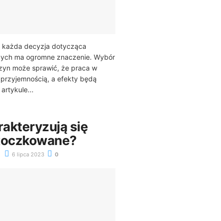
 każda decyzja dotycząca
zych ma ogromne znaczenie. Wybór
yn może sprawić, że praca w
ę przyjemnością, a efekty będą
artykule...
akteryzują się
otoczkowane?
6 lipca 2023
0