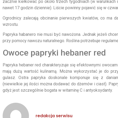
zacznie kiełkować po około trzech tygodniach (w warunkach 
nawet 17 godzin dziennie). Liście powinny pojawić się w czwa
Ogrodnicy zalecają obcinanie pierwszych kwiatów, co ma da
wzrostu.
Papryka habanero nie musi być nawożona. Jednak jeżeli chc
przy pomocy nawozu naturalnego. Roślina potrzebuje regularn
Owoce papryki hebaner red
Papryka hebaner red charakteryzuje się efektownymi owocami
mają dużą wartość kulinarną. Można wykorzystać je do prz
gulasz. Ostra papryka doskonale komponuje się z daniam
(niewielkie jej ilości można dodawać do dżemów i ciast). Pa
gdyż jest szczególnie bogata w witaminę C i antyoksydanty.
redakcja serwisu