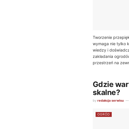
Tworzenie przepię
wymaga nie tylko k
wiedzy i doświadcze
zakładania ogrodów
przestrzeń na zewną
Gdzie war
skalne?
by
redakcja serwisu
OGRÓD