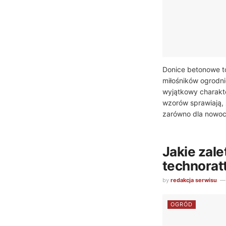
Donice betonowe t
miłośników ogrodnic
wyjątkowy charakte
wzorów sprawiają, 
zarówno dla nowocz
Jakie zale
technora
by
redakcja serwisu
OGRÓD