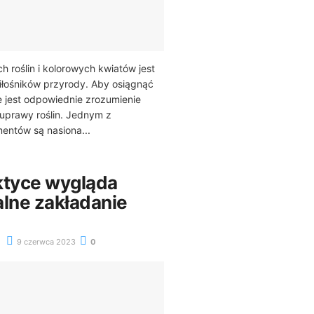
h roślin i kolorowych kwiatów jest
iłośników przyrody. Aby osiągnąć
e jest odpowiednie zrozumienie
uprawy roślin. Jednym z
mentów są nasiona...
ktyce wygląda
alne zakładanie
9 czerwca 2023
0