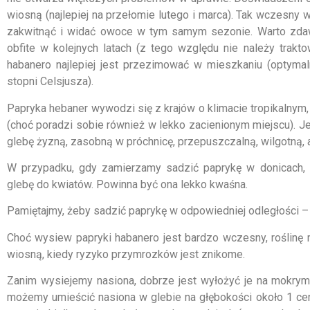
wiosną (najlepiej na przełomie lutego i marca). Tak wczesny 
zakwitnąć i widać owoce w tym samym sezonie. Warto zdaw
obfite w kolejnych latach (z tego względu nie należy traktow
habanero najlepiej jest przezimować w mieszkaniu (optymaln
stopni Celsjusza).
Papryka hebaner wywodzi się z krajów o klimacie tropikalnym,
(choć poradzi sobie również w lekko zacienionym miejscu). Je
glebę żyzną, zasobną w próchnicę, przepuszczalną, wilgotną, 
W przypadku, gdy zamierzamy sadzić paprykę w donicach, z
glebę do kwiatów. Powinna być ona lekko kwaśna.
Pamiętajmy, żeby sadzić paprykę w odpowiedniej odległości –
Choć wysiew papryki habanero jest bardzo wczesny, roślinę
wiosną, kiedy ryzyko przymrozków jest znikome.
Zanim wysiejemy nasiona, dobrze jest wyłożyć je na mokrym 
możemy umieścić nasiona w glebie na głębokości około 1 cen