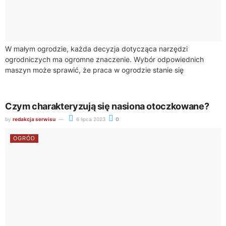
W małym ogrodzie, każda decyzja dotycząca narzędzi
ogrodniczych ma ogromne znaczenie. Wybór odpowiednich
maszyn może sprawić, że praca w ogrodzie stanie się
przyjemnością, a efekty będą imponujące. W tym artykule...
Czym charakteryzują się nasiona otoczkowane?
by
redakcja serwisu
6 lipca 2023
0
OGRÓD