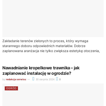
Zakładanie terenów zielonych to proces, który wymaga
starannego doboru odpowiednich materiałów. Dobrze
zaplanowana aranżacja nie tylko zwiększa estetykę otoczenia,
ale również wpływa na funkcjonalność przestrzeni. Wybór
właściwych elementów ma kluczowe...
Nawadnianie kropelkowe trawnika – jak
zaplanować instalację w ogrodzie?
by
redakcja serwisu
30 sierpnia 2024
0
OGRÓD