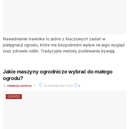
Nawadnianie trawnika to jedno z kluczowych zadań w
pielęgnacji ogrodu, które ma bezpośredni wpływ na jego wygląd
oraz zdrowie roślin. Tradycyjne metody podlewania bywają
jednak nieefektywne, zwłaszcza w przypadku dużych...
Jakie maszyny ogrodnicze wybrać do małego
ogrodu?
by
redakcja serwisu
20 października 2023
0
OGRÓD