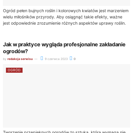
Ogród pełen bujnych roślin i kolorowych kwiatów jest marzeniem
wielu miłośników przyrody. Aby osiągnąć takie efekty, ważne
jest odpowiednie zrozumienie różnych aspektów uprawy roślin.
Jednym z interesujących elementów są nasiona...
Jak w praktyce wygląda profesjonalne zakładanie
ogrodów?
by
redakcja serwisu
9 czerwca 2023
0
OGRÓD
Tworzenie przepięknych ogrodów to sztuka, która wymaga nie