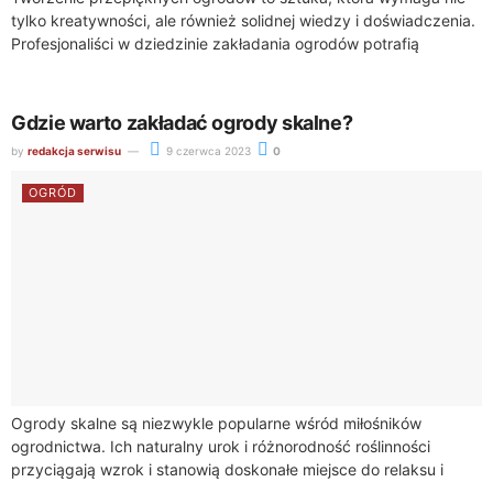
tylko kreatywności, ale również solidnej wiedzy i doświadczenia.
Profesjonaliści w dziedzinie zakładania ogrodów potrafią
przekształcić zwykłą przestrzeń na zewnątrz w raj pełen...
Gdzie warto zakładać ogrody skalne?
by
redakcja serwisu
9 czerwca 2023
0
OGRÓD
Ogrody skalne są niezwykle popularne wśród miłośników
ogrodnictwa. Ich naturalny urok i różnorodność roślinności
przyciągają wzrok i stanowią doskonałe miejsce do relaksu i
wypoczynku. Jeśli rozważasz stworzenie takiego ogrodu,