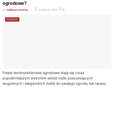
ogrodowe?
by
redakcja serwisu
3 kwietnia 2023
0
OGRÓD
Fotele technorattanowe ogrodowe stają się coraz
popularniejszym wyborem wśród osób poszukujących
wygodnych i eleganckich mebli do swojego ogrodu lub tarasu.
Są to meble wykonane z technorattanu, czyli syntetycznego
tworzywa, które...