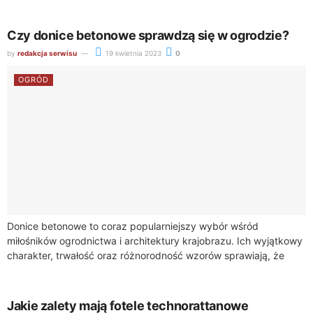
warto...
Czy donice betonowe sprawdzą się w ogrodzie?
by
redakcja serwisu
19 kwietnia 2023
0
OGRÓD
Donice betonowe to coraz popularniejszy wybór wśród
miłośników ogrodnictwa i architektury krajobrazu. Ich wyjątkowy
charakter, trwałość oraz różnorodność wzorów sprawiają, że
stanowią doskonałe rozwiązanie zarówno dla nowoczesnych, jak
i tradycyjnych...
Jakie zalety mają fotele technorattanowe