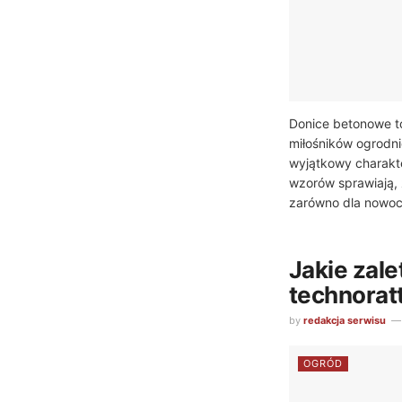
Donice betonowe t
miłośników ogrodnic
wyjątkowy charakte
wzorów sprawiają, 
zarówno dla nowocz
Jakie zale
technora
by
redakcja serwisu
OGRÓD