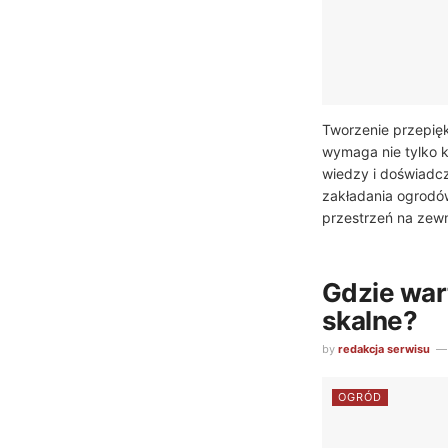
Tworzenie przepię
wymaga nie tylko k
wiedzy i doświadcze
zakładania ogrodów
przestrzeń na zewną
Gdzie war
skalne?
by
redakcja serwisu
OGRÓD