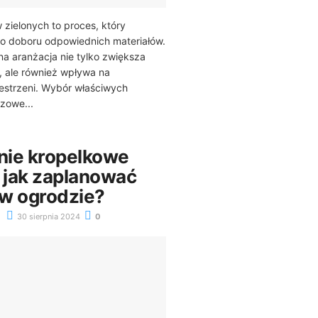
 zielonych to proces, który
 doboru odpowiednich materiałów.
a aranżacja nie tylko zwiększa
, ale również wpływa na
estrzeni. Wybór właściwych
zowe...
ie kropelkowe
– jak zaplanować
 w ogrodzie?
30 sierpnia 2024
0