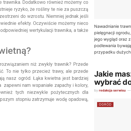
ie trawnika. Dodatkowo również możemy co
tnieje ryzyko, że rośliny te nie za puszczą
estrzeni do wzrostu. Niemniej jednak jeśli
powiednie efekty. Oczywiście możemy nieco
Nawadnianie trawn
powiedniej wertykulacji trawnika, a także
pielęgnacji ogrodu
jego wygląd oraz z
podlewania bywają
kwietną?
przypadku dużych.
 rozwiązaniem niż zwykły trawnik? Przede
. To nie tylko przecież trawy, ale przede
Jakie mas
ją nasz ogród. Łąka kwietna jest bardziej
wybrać do
a zapewni nam wspaniałe zapachy i kolory,
by
redakcja serwisu
wnież tych niezwykle pożytecznych dla
lepszym stopniu zatrzymuje wodę opadową,
OGRÓD