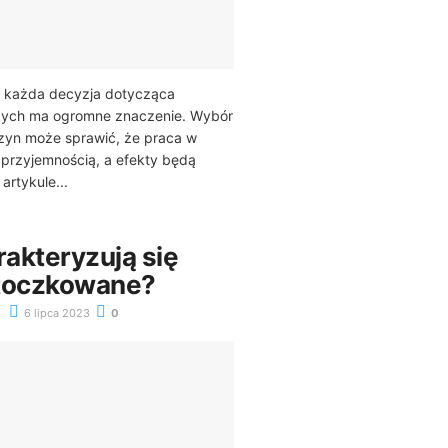
 każda decyzja dotycząca
zych ma ogromne znaczenie. Wybór
yn może sprawić, że praca w
ę przyjemnością, a efekty będą
artykule...
akteryzują się
otoczkowane?
6 lipca 2023
0