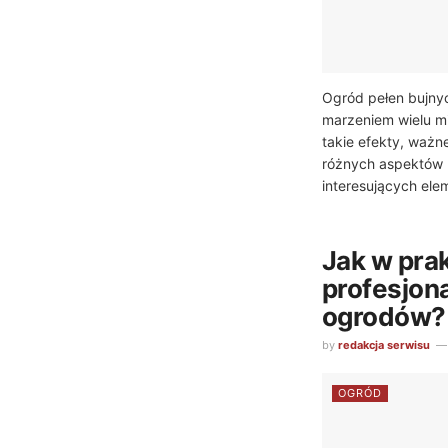
Ogród pełen bujnyc
marzeniem wielu m
takie efekty, ważn
różnych aspektów 
interesujących ele
Jak w pra
profesjon
ogrodów?
by
redakcja serwisu
OGRÓD