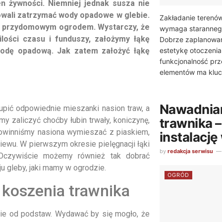
en żywności. Niemniej jednak susza nie
owali zatrzymać wody opadowe w glebie.
Zakładanie terenów
je przydomowym ogrodem. Wystarczy, że
wymaga starannego
lości czasu i funduszy, założymy łąkę
Dobrze zaplanowan
estetykę otoczenia
wodę opadową. Jak zatem założyć łąkę
funkcjonalność prz
elementów ma kluc
Nawadnian
pić odpowiednie mieszanki nasion traw, a
trawnika 
my zaliczyć choćby łubin trwały, koniczynę,
powinniśmy nasiona wymieszać z piaskiem,
instalację
iewu. W pierwszym okresie pielęgnacji łąki
by
redakcja serwisu
 Oczywiście możemy również tak dobrać
u gleby, jaki mamy w ogrodzie.
OGRÓD
 koszenia trawnika
ie od podstaw. Wydawać by się mogło, że