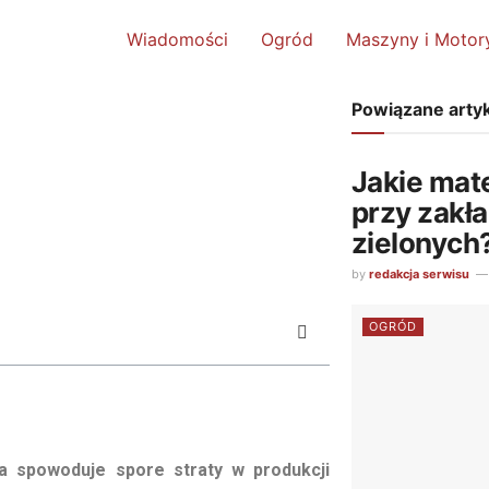
Wiadomości
Ogród
Maszyny i Motor
Powiązane arty
Jakie mat
przy zakł
zielonych
by
redakcja serwisu
OGRÓD
 spowoduje spore straty w produkcji