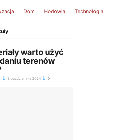
yzacja
Dom
Hodowla
Technologia
kuły
eriały warto użyć
adaniu terenów
?
8 października 2024
0