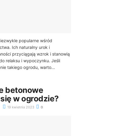
niezwykle popularne wśród
twa. Ich naturalny urok i
nności przyciągają wzrok i stanowią
do relaksu i wypoczynku. Jeśli
ie takiego ogrodu, warto...
ce betonowe
się w ogrodzie?
19 kwietnia 2023
0