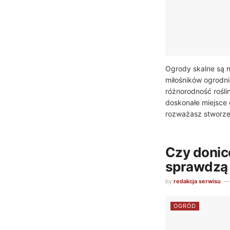
Ogrody skalne są 
miłośników ogrodnic
różnorodność rośli
doskonałe miejsce 
rozważasz stworzen
Czy doni
sprawdzą 
by
redakcja serwisu
OGRÓD