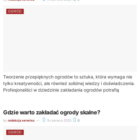
OGRÓD
Tworzenie przepięknych ogrodów to sztuka, która wymaga nie
tylko kreatywności, ale również solidnej wiedzy i doświadczenia.
Profesjonaliści w dziedzinie zakładania ogrodów potrafią
przekształcić zwykłą przestrzeń na zewnątrz w raj pełen...
Gdzie warto zakładać ogrody skalne?
by
redakcja serwisu
9 czerwca 2023
0
OGRÓD