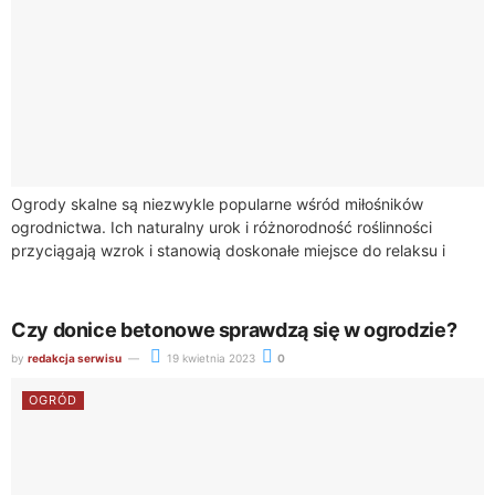
Ogrody skalne są niezwykle popularne wśród miłośników
ogrodnictwa. Ich naturalny urok i różnorodność roślinności
przyciągają wzrok i stanowią doskonałe miejsce do relaksu i
wypoczynku. Jeśli rozważasz stworzenie takiego ogrodu,
warto...
Czy donice betonowe sprawdzą się w ogrodzie?
by
redakcja serwisu
19 kwietnia 2023
0
OGRÓD