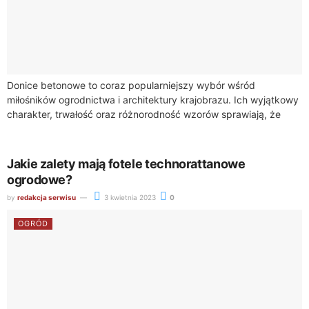
Donice betonowe to coraz popularniejszy wybór wśród
miłośników ogrodnictwa i architektury krajobrazu. Ich wyjątkowy
charakter, trwałość oraz różnorodność wzorów sprawiają, że
stanowią doskonałe rozwiązanie zarówno dla nowoczesnych, jak
i tradycyjnych...
Jakie zalety mają fotele technorattanowe
ogrodowe?
by
redakcja serwisu
3 kwietnia 2023
0
OGRÓD