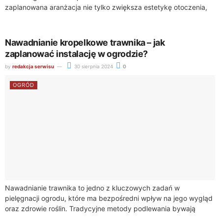
zaplanowana aranżacja nie tylko zwiększa estetykę otoczenia,
ale również wpływa na funkcjonalność przestrzeni. Wybór
właściwych elementów ma kluczowe...
Nawadnianie kropelkowe trawnika – jak
zaplanować instalację w ogrodzie?
by
redakcja serwisu
30 sierpnia 2024
0
OGRÓD
Nawadnianie trawnika to jedno z kluczowych zadań w
pielęgnacji ogrodu, które ma bezpośredni wpływ na jego wygląd
oraz zdrowie roślin. Tradycyjne metody podlewania bywają
jednak nieefektywne, zwłaszcza w przypadku dużych...