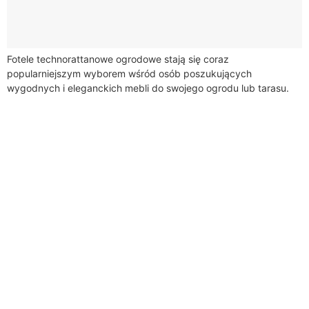
Fotele technorattanowe ogrodowe stają się coraz
popularniejszym wyborem wśród osób poszukujących
wygodnych i eleganckich mebli do swojego ogrodu lub tarasu.
Są to meble wykonane z technorattanu, czyli syntetycznego
tworzywa, które...