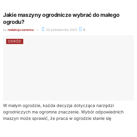
Jakie maszyny ogrodnicze wybrać do małego
ogrodu?
by
redakcja serwisu
20 października 2023
0
OGRÓD
W małym ogrodzie, każda decyzja dotycząca narzędzi
ogrodniczych ma ogromne znaczenie. Wybór odpowiednich
maszyn może sprawić, że praca w ogrodzie stanie się
przyjemnością, a efekty będą imponujące. W tym artykule...