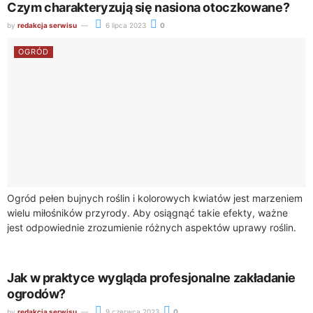
Czym charakteryzują się nasiona otoczkowane?
by
redakcja serwisu
6 lipca 2023
0
OGRÓD
Ogród pełen bujnych roślin i kolorowych kwiatów jest marzeniem
wielu miłośników przyrody. Aby osiągnąć takie efekty, ważne
jest odpowiednie zrozumienie różnych aspektów uprawy roślin.
Jednym z interesujących elementów są nasiona...
Jak w praktyce wygląda profesjonalne zakładanie
ogrodów?
by
redakcja serwisu
9 czerwca 2023
0