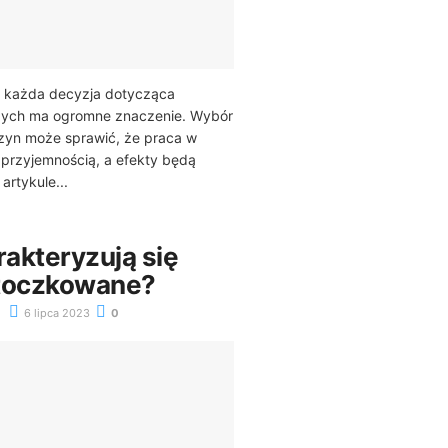
 każda decyzja dotycząca
zych ma ogromne znaczenie. Wybór
yn może sprawić, że praca w
ę przyjemnością, a efekty będą
artykule...
akteryzują się
otoczkowane?
6 lipca 2023
0