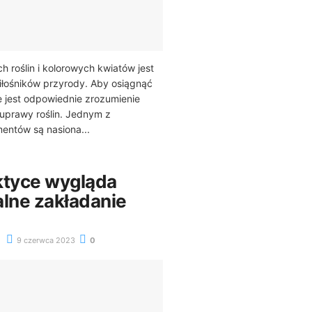
h roślin i kolorowych kwiatów jest
iłośników przyrody. Aby osiągnąć
e jest odpowiednie zrozumienie
uprawy roślin. Jednym z
mentów są nasiona...
ktyce wygląda
alne zakładanie
9 czerwca 2023
0