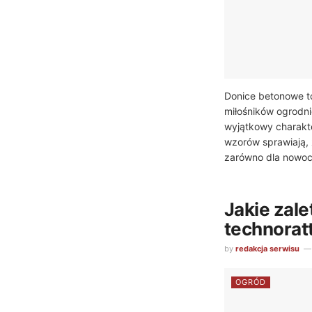
Donice betonowe t
miłośników ogrodnic
wyjątkowy charakte
wzorów sprawiają, 
zarówno dla nowocz
Jakie zale
technora
by
redakcja serwisu
OGRÓD