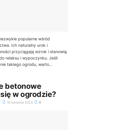
niezwykle popularne wśród
twa. Ich naturalny urok i
nności przyciągają wzrok i stanowią
do relaksu i wypoczynku. Jeśli
ie takiego ogrodu, warto...
ce betonowe
się w ogrodzie?
19 kwietnia 2023
0