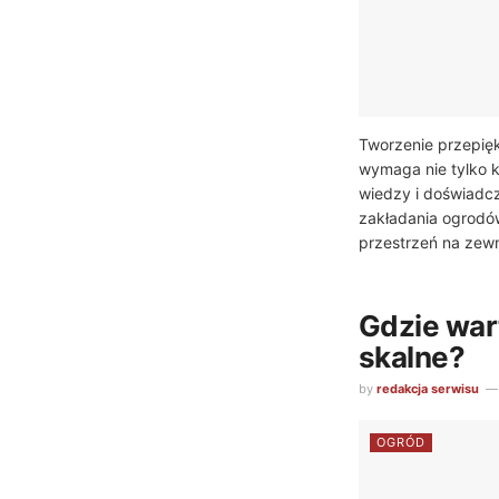
Tworzenie przepię
wymaga nie tylko k
wiedzy i doświadcze
zakładania ogrodów
przestrzeń na zewną
Gdzie war
skalne?
by
redakcja serwisu
OGRÓD