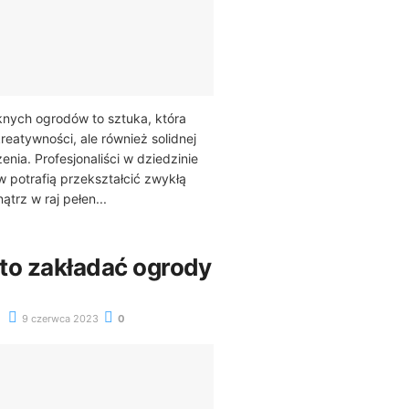
knych ogrodów to sztuka, która
reatywności, ale również solidnej
nia. Profesjonaliści w dziedzinie
 potrafią przekształcić zwykłą
trz w raj pełen...
to zakładać ogrody
9 czerwca 2023
0