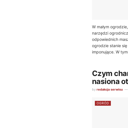
W małym ogrodzie,
narzędzi ogrodnic
odpowiednich masz
ogrodzie stanie si
imponujące. W tym 
Czym char
nasiona 
by
redakcja serwisu
OGRÓD