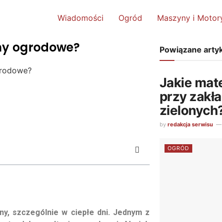
Wiadomości
Ogród
Maszyny i Motor
any ogrodowe?
Powiązane arty
grodowe?
Jakie mat
przy zakł
zielonych
by
redakcja serwisu
OGRÓD
y, szczególnie w ciepłe dni. Jednym z