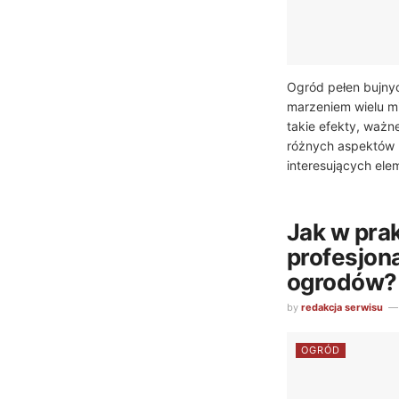
Ogród pełen bujnyc
marzeniem wielu m
takie efekty, ważn
różnych aspektów 
interesujących ele
Jak w pra
profesjon
ogrodów?
by
redakcja serwisu
OGRÓD