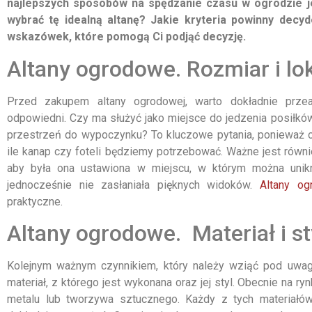
najlepszych sposobów na spędzanie czasu w ogrodzie je
wybrać tę idealną altanę? Jakie kryteria powinny dec
wskazówek, które pomogą Ci podjąć decyzję.
Altany ogrodowe. Rozmiar i lok
Przed zakupem altany ogrodowej, warto dokładnie przea
odpowiedni. Czy ma służyć jako miejsce do jedzenia posiłków 
przestrzeń do wypoczynku? To kluczowe pytania, ponieważ od 
ile kanap czy foteli będziemy potrzebować. Ważne jest również
aby była ona ustawiona w miejscu, w którym można unikn
jednocześnie nie zasłaniała pięknych widoków.
Altany og
praktyczne.
Altany ogrodowe. Materiał i st
Kolejnym ważnym czynnikiem, który należy wziąć pod uwag
materiał, z którego jest wykonana oraz jej styl. Obecnie na 
metalu lub tworzywa sztucznego. Każdy z tych materiałów