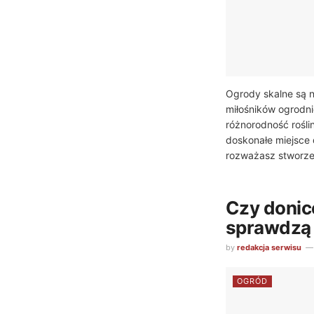
Ogrody skalne są 
miłośników ogrodnic
różnorodność rośli
doskonałe miejsce 
rozważasz stworzen
Czy doni
sprawdzą 
by
redakcja serwisu
OGRÓD