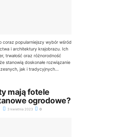
o coraz popularniejszy wybór wśród
twa i architektury krajobrazu. Ich
r, trwałość oraz różnorodność
że stanowią doskonałe rozwiązanie
esnych, jak i tradycyjnych...
ty mają fotele
ttanowe ogrodowe?
3 kwietnia 2023
0