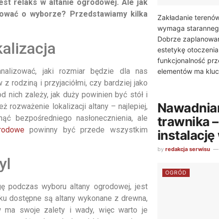
st relaks w altanie ogrodowej. Ale jak
ydować o wyborze? Przedstawiamy kilka
Zakładanie terenów
wymaga starannego
Dobrze zaplanowan
alizacja
estetykę otoczenia
funkcjonalność prz
nalizować, jaki rozmiar będzie dla nas
elementów ma kluc
z rodziną i przyjaciółmi, czy bardziej jako
nich zależy, jak duży powinien być stół i
Nawadnian
 rozważenie lokalizacji altany – najlepiej,
ąć bezpośredniego nasłonecznienia, ale
trawnika 
rodowe
powinny być przede wszystkim
instalację
by
redakcja serwisu
yl
OGRÓD
ę podczas wyboru altany ogrodowej, jest
rynku dostępne są altany wykonane z drewna,
 ma swoje zalety i wady, więc warto je