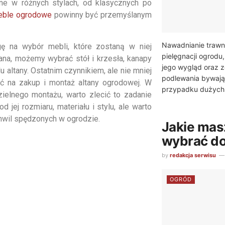
ne w różnych stylach, od klasycznych po
ble ogrodowe
powinny być przemyślanym
Nawadnianie trawn
ę na wybór mebli, które zostaną w niej
pielęgnacji ogrodu
tana, możemy wybrać stół i krzesła, kanapy
jego wygląd oraz z
 altany. Ostatnim czynnikiem, ale nie mniej
podlewania bywają
ić na zakup i montaż altany ogrodowej. W
przypadku dużych.
ielnego montażu, warto zlecić to zadanie
 jej rozmiaru, materiału i stylu, ale warto
chwil spędzonych w ogrodzie.
Jakie mas
wybrać do
by
redakcja serwisu
OGRÓD