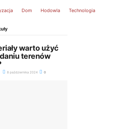
yzacja
Dom
Hodowla
Technologia
kuły
eriały warto użyć
adaniu terenów
?
8 października 2024
0