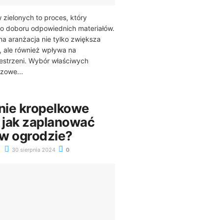
 zielonych to proces, który
 doboru odpowiednich materiałów.
a aranżacja nie tylko zwiększa
, ale również wpływa na
estrzeni. Wybór właściwych
zowe...
ie kropelkowe
– jak zaplanować
 w ogrodzie?
30 sierpnia 2024
0