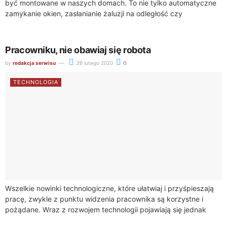
być montowane w naszych domach. To nie tylko automatyczne
zamykanie okien, zasłanianie żaluzji na odległość czy
utrzymywanie temperatury, którą samodzielnie ustalisz, ale...
Pracowniku, nie obawiaj się robota
by
redakcja serwisu
26 lutego 2020
0
TECHNOLOGIA
Wszelkie nowinki technologiczne, które ułatwiaj i przyśpieszają
pracę, zwykle z punktu widzenia pracownika są korzystne i
pożądane. Wraz z rozwojem technologii pojawiają się jednak
obawy, że roboty mogą zastąpić człowieka...