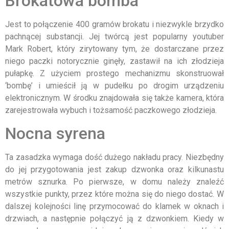
Brokatowa bomba
Jest to połączenie 400 gramów brokatu i niezwykle brzydko
pachnącej substancji. Jej twórcą jest popularny youtuber
Mark Robert, który zirytowany tym, że dostarczane przez
niego paczki notorycznie ginęły, zastawił na ich złodzieja
pułapkę. Z użyciem prostego mechanizmu skonstruował
‘bombę’ i umieścił ją w pudełku po drogim urządzeniu
elektronicznym. W środku znajdowała się także kamera, która
zarejestrowała wybuch i tożsamość paczkowego złodzieja.
Nocna syrena
Ta zasadzka wymaga dość dużego nakładu pracy. Niezbędny
do jej przygotowania jest zakup dzwonka oraz kilkunastu
metrów sznurka. Po pierwsze, w domu należy znaleźć
wszystkie punkty, przez które można się do niego dostać. W
dalszej kolejności linę przymocować do klamek w oknach i
drzwiach, a następnie połączyć ją z dzwonkiem. Kiedy w