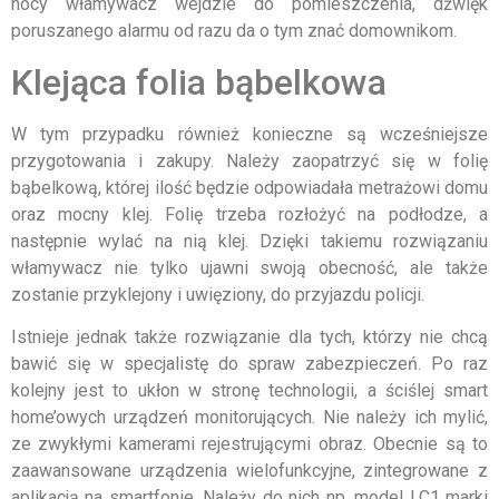
nocy włamywacz wejdzie do pomieszczenia, dźwięk
poruszanego alarmu od razu da o tym znać domownikom.
Klejąca folia bąbelkowa
W tym przypadku również konieczne są wcześniejsze
przygotowania i zakupy. Należy zaopatrzyć się w folię
bąbelkową, której ilość będzie odpowiadała metrażowi domu
oraz mocny klej. Folię trzeba rozłożyć na podłodze, a
następnie wylać na nią klej. Dzięki takiemu rozwiązaniu
włamywacz nie tylko ujawni swoją obecność, ale także
zostanie przyklejony i uwięziony, do przyjazdu policji.
Istnieje jednak także rozwiązanie dla tych, którzy nie chcą
bawić się w specjalistę do spraw zabezpieczeń. Po raz
kolejny jest to ukłon w stronę technologii, a ściślej smart
home’owych urządzeń monitorujących. Nie należy ich mylić,
ze zwykłymi kamerami rejestrującymi obraz. Obecnie są to
zaawansowane urządzenia wielofunkcyjne, zintegrowane z
aplikacją na smartfonie. Należy do nich np. model LC1 marki