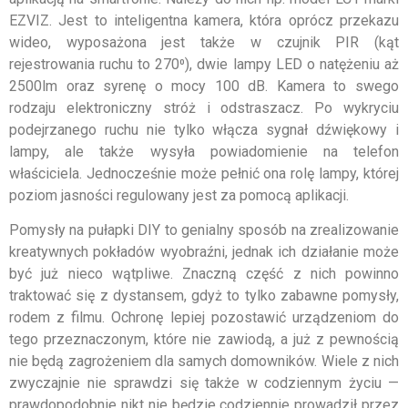
EZVIZ. Jest to inteligentna kamera, która oprócz przekazu
wideo, wyposażona jest także w czujnik PIR (kąt
rejestrowania ruchu to 270⁰), dwie lampy LED o natężeniu aż
2500lm oraz syrenę o mocy 100 dB. Kamera to swego
rodzaju elektroniczny stróż i odstraszacz. Po wykryciu
podejrzanego ruchu nie tylko włącza sygnał dźwiękowy i
lampy, ale także wysyła powiadomienie na telefon
właściciela. Jednocześnie może pełnić ona rolę lampy, której
poziom jasności regulowany jest za pomocą aplikacji.
Pomysły na pułapki DIY to genialny sposób na zrealizowanie
kreatywnych pokładów wyobraźni, jednak ich działanie może
być już nieco wątpliwe. Znaczną część z nich powinno
traktować się z dystansem, gdyż to tylko zabawne pomysły,
rodem z filmu. Ochronę lepiej pozostawić urządzeniom do
tego przeznaczonym, które nie zawiodą, a już z pewnością
nie będą zagrożeniem dla samych domowników. Wiele z nich
zwyczajnie nie sprawdzi się także w codziennym życiu —
prawdopodobnie nikt nie będzie codziennie prowadził przez