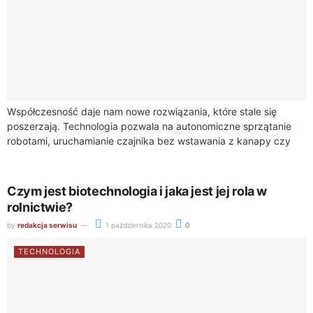
Współczesność daje nam nowe rozwiązania, które stale się
poszerzają. Technologia pozwala na autonomiczne sprzątanie
robotami, uruchamianie czajnika bez wstawania z kanapy czy
zarządzanie temperaturą w domu nie tylko wówczas, gdy...
Czym jest biotechnologia i jaka jest jej rola w
rolnictwie?
by
redakcja serwisu
1 października 2020
0
TECHNOLOGIA