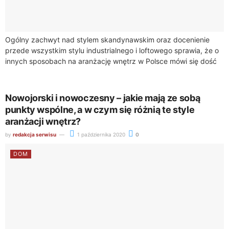
Ogólny zachwyt nad stylem skandynawskim oraz docenienie
przede wszystkim stylu industrialnego i loftowego sprawia, że o
innych sposobach na aranżację wnętrz w Polsce mówi się dość
niewiele. Warto jednak pomyśleć...
Nowojorski i nowoczesny – jakie mają ze sobą
punkty wspólne, a w czym się różnią te style
aranżacji wnętrz?
by
redakcja serwisu
1 października 2020
0
DOM