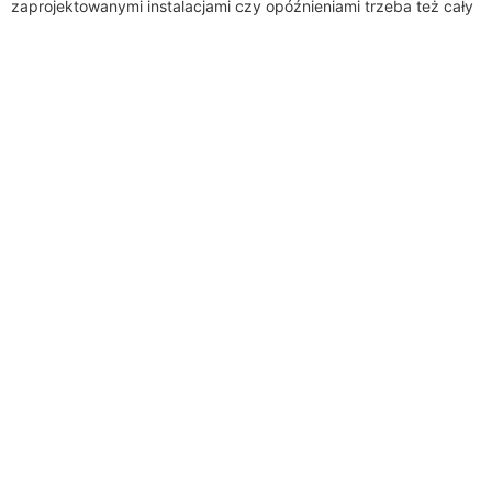
zaprojektowanymi instalacjami czy opóźnieniami trzeba też cały
czas mieć pomysł na to, jak całość będzie...