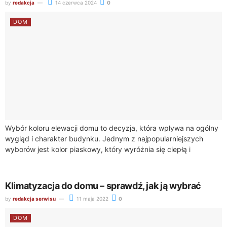
by
redakcja
14 czerwca 2024
0
DOM
Wybór koloru elewacji domu to decyzja, która wpływa na ogólny
wygląd i charakter budynku. Jednym z najpopularniejszych
wyborów jest kolor piaskowy, który wyróżnia się ciepłą i
neutralną tonacją. Piaskowa elewacja...
Klimatyzacja do domu – sprawdź, jak ją wybrać
by
redakcja serwisu
11 maja 2022
0
DOM