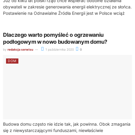
Już od kilku lat polski rząd chce wspierać oddolne działania
obywateli w zakresie generowania energii elektrycznej ze słońca.
Postawienie na Odnawialne Źródła Energii jest w Polsce wciąż
mało modne, jednak...
Dlaczego warto pomyśleć o ogrzewaniu
podłogowym w nowo budowanym domu?
by
redakcja serwisu
1 października 2020
0
DOM
Budowa domu często nie idzie tak, jak powinna. Obok zmagania
się z niewystarczającymi funduszami, niewłaściwie