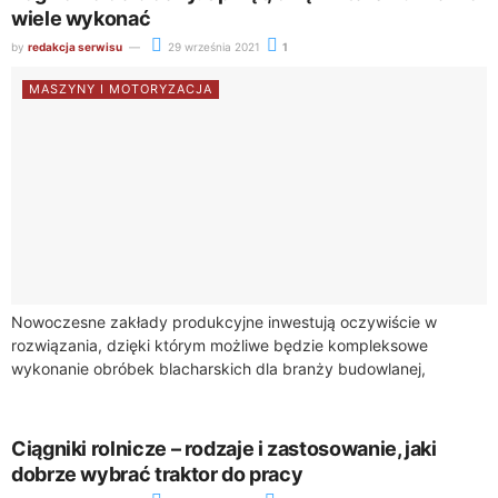
wiele wykonać
by
redakcja serwisu
29 września 2021
1
MASZYNY I MOTORYZACJA
Nowoczesne zakłady produkcyjne inwestują oczywiście w
rozwiązania, dzięki którym możliwe będzie kompleksowe
wykonanie obróbek blacharskich dla branży budowlanej,
rolniczej, przemysłowej, a także dla innych klientów. Posiadanie
takiego sprzętu, jak zaginarka...
Ciągniki rolnicze – rodzaje i zastosowanie, jaki
dobrze wybrać traktor do pracy