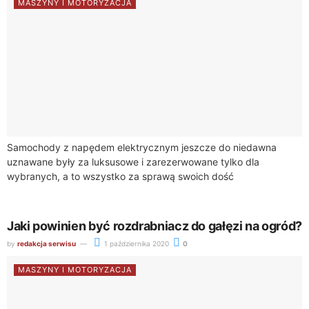
MASZYNY I MOTORYZACJA
Samochody z napędem elektrycznym jeszcze do niedawna
uznawane były za luksusowe i zarezerwowane tylko dla
wybranych, a to wszystko za sprawą swoich dość
wygórowanych cen rynkowych. Jednak wraz z rozwojem...
Jaki powinien być rozdrabniacz do gałęzi na ogród?
by
redakcja serwisu
1 października 2020
0
MASZYNY I MOTORYZACJA