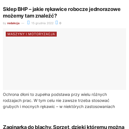
Sklep BHP – jakie rękawice robocze jednorazowe
możemy tam znaleźć?
by
redakcja
15 grudnia 2022
0
MASZYNY I MOTORYZACJA
Ochrona dłoni to zupełna podstawa przy wielu różnych
rodzajach prac. W tym celu nie zawsze trzeba stosować
grubych i mocnych rękawic – w niektórych zastosowaniach
lepszym wyborem będą rękawice jednorazowe. Sklep...
Zaginarka do blachy. Sprzęt, dzięki któremu można