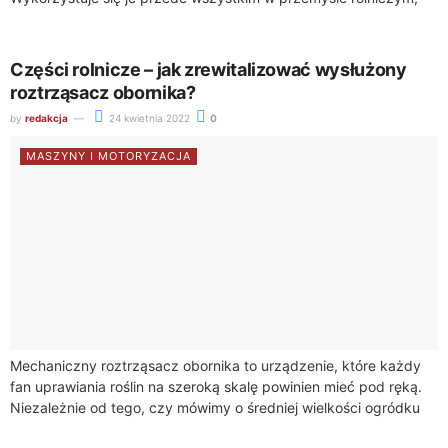
energetycznym i produkcji pasz. Czy granulatory do słomy
nadają...
Części rolnicze – jak zrewitalizować wysłużony
roztrząsacz obornika?
by
redakcja
24 kwietnia 2022
0
MASZYNY I MOTORYZACJA
Mechaniczny roztrząsacz obornika to urządzenie, które każdy
fan uprawiania roślin na szeroką skalę powinien mieć pod ręką.
Niezależnie od tego, czy mówimy o średniej wielkości ogródku
kwiatowym czy większym polu,...