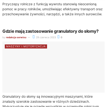
Przyczepy rolnicze z funkcją wywrotu stanowią nieocenioną
pomoc w pracy rolników, umożliwiając efektywny transport oraz
przechowywanie żywności, narzędzi, a także innych surowców.
Wykonane są one zazwyczaj z wysokogatunkowej stali lub...
Gdzie mają zastosowanie granulatory do słomy?
by
redakcja serwisu
29 czerwca 2023
0
MASZYNY I MOTORYZACJA
Granulatory do słomy są innowacyjnymi maszynami, które
znalazły szerokie zastosowanie w różnych dziedzinach.
Wykorzystuje się je przede wszystkim w przemyśle rolniczym,